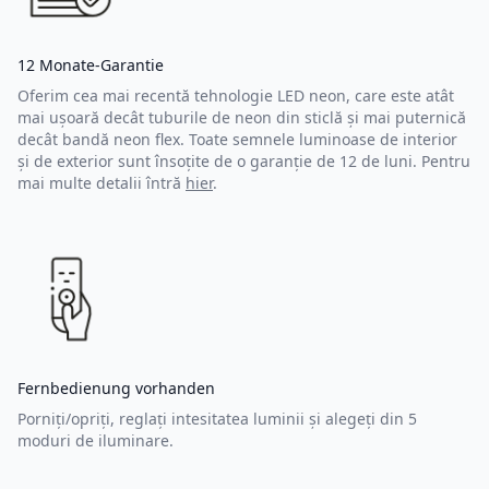
12 Monate-Garantie
Oferim cea mai recentă tehnologie LED neon, care este atât
mai ușoară decât tuburile de neon din sticlă și mai puternică
decât bandă neon flex. Toate semnele luminoase de interior
și de exterior sunt însoțite de o garanție de 12 de luni. Pentru
mai multe detalii întră
hier
.
Fernbedienung vorhanden
Porniți/opriți, reglați intesitatea luminii și alegeți din 5
moduri de iluminare.