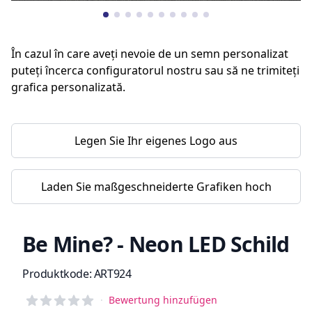
În cazul în care aveți nevoie de un semn personalizat
puteți încerca configuratorul nostru sau să ne trimiteți
grafica personalizată.
Legen Sie Ihr eigenes Logo aus
Laden Sie maßgeschneiderte Grafiken hoch
Be Mine? - Neon LED Schild
Produktinformation
Produktkode:
ART924
Reviews
·
Bewertung hinzufügen