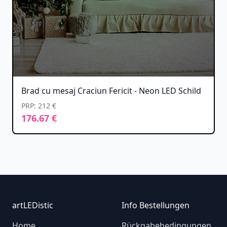
Brad cu mesaj Craciun Fericit - Neon LED Schild
PRP: 212 €
176.67 €
Footer
artLEDistic
Info Bestellungen
Home
Rückgabebedingungen