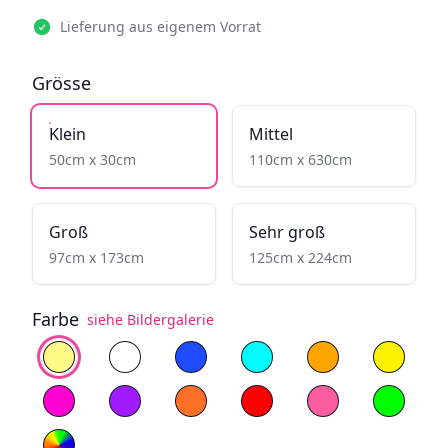
Lieferung aus eigenem Vorrat
Grösse
Klein
Mittel
50cm x 30cm
110cm x 630cm
Groß
Sehr groß
97cm x 173cm
125cm x 224cm
Farbe
siehe Bildergalerie
Farbe auswählen
Warmweiß
Kaltweiß
Blau
Cyan
Feuriges Gelb
Gelb
Magenta
Lila
Orange
Rot
Hellrosa
Grün
RGB