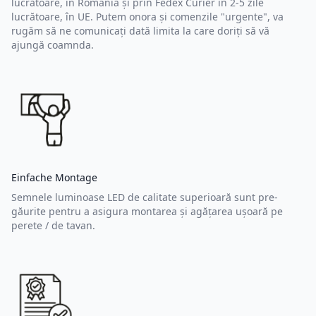
lucrătoare, în România și prin Fedex Curier în 2-5 zile
lucrătoare, în UE. Putem onora și comenzile "urgente", va
rugăm să ne comunicați dată limita la care doriți să vă
ajungă coamnda.
Einfache Montage
Semnele luminoase LED de calitate superioară sunt pre-
găurite pentru a asigura montarea și agățarea ușoară pe
perete / de tavan.