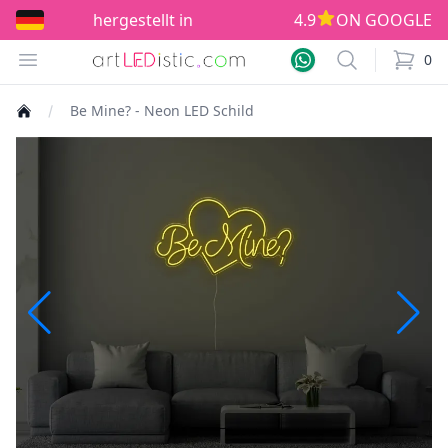
hergestellt in EU!
4.9
ON GOOGLE
Open menu
Search
0
items i
Be Mine? - Neon LED Schild