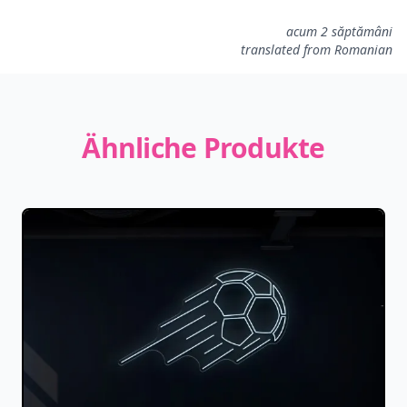
acum 2 săptămâni
translated from Romanian
Ähnliche Produkte