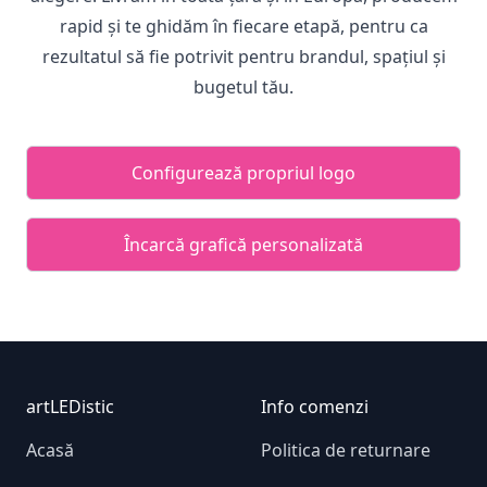
rapid și te ghidăm în fiecare etapă, pentru ca
rezultatul să fie potrivit pentru brandul, spațiul și
bugetul tău.
Configurează propriul logo
Încarcă grafică personalizată
Footer
artLEDistic
Info comenzi
Acasă
Politica de returnare