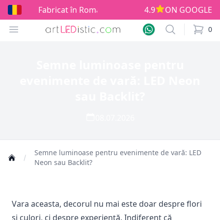
Fabricat în România!
4.9
ON GOOGLE
Open menu
Search
0
items i
Semne luminoase pentru
evenimente de vară: LED Neon
sau Backlit?
08.07.2026
Semne luminoase pentru evenimente de vară: LED
Neon sau Backlit?
Vara aceasta, decorul nu mai este doar despre flori
și culori, ci despre experiență. Indiferent că