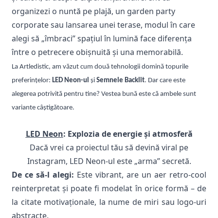
organizezi o nuntă pe plajă, un garden party
corporate sau lansarea unei terase, modul în care
alegi să „îmbraci” spațiul în lumină face diferența
între o petrecere obișnuită și una memorabilă.
La Artledistic, am văzut cum două tehnologii domină topurile
preferințelor:
LED Neon-ul
și
Semnele Backlit
. Dar care este
alegerea potrivită pentru tine? Vestea bună este că ambele sunt
variante câștigătoare.
LED Neon
: Explozia de energie și atmosferă
Dacă vrei ca proiectul tău să devină viral pe
Instagram, LED Neon-ul este „arma” secretă.
De ce să-l alegi:
Este vibrant, are un aer retro-cool
reinterpretat și poate fi modelat în orice formă – de
la citate motivaționale, la nume de miri sau logo-uri
abstracte.