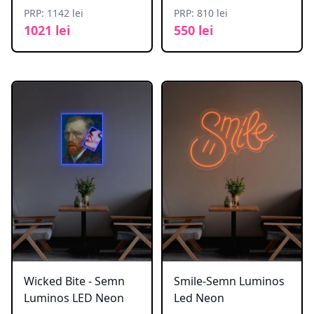
PRP: 1142 lei
PRP: 810 lei
1021 lei
550 lei
Wicked Bite - Semn
Smile-Semn Luminos
Luminos LED Neon
Led Neon