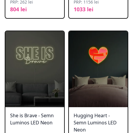
PRP: 262 lei
PRP: 1156 lei
804 lei
1033 lei
She is Brave - Semn
Hugging Heart -
Luminos LED Neon
Semn Luminos LED
Neon