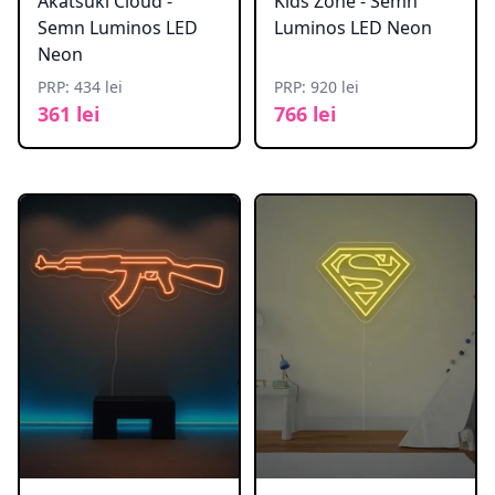
Akatsuki Cloud -
Kids Zone - Semn
Semn Luminos LED
Luminos LED Neon
Neon
PRP: 434 lei
PRP: 920 lei
361 lei
766 lei