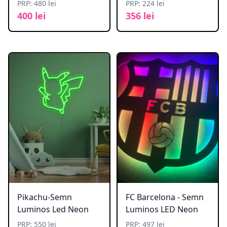
PRP: 480 lei
PRP: 224 lei
400 lei
356 lei
Pikachu-Semn
FC Barcelona - Semn
Luminos Led Neon
Luminos LED Neon
PRP: 550 lei
PRP: 497 lei