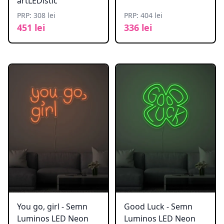
artLEDistic
PRP: 308 lei
PRP: 404 lei
451 lei
336 lei
You go, girl - Semn
Good Luck - Semn
Luminos LED Neon
Luminos LED Neon