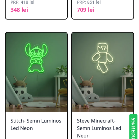
PRP: 418 lei
PRP: 851 lei
348 lei
709 lei
Stitch- Semn Luminos
Steve Minecraft-
5% REDUCERE
Led Neon
Semn Luminos Led
Neon