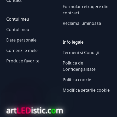
Contact
Formular retragere din
contract
Contul meu
Reclama luminoasa
Contul meu
Date personale
Info legale
Comenzile mele
Termeni și Condiții
Produse favorite
Politica de
Confidențialitate
Politica cookie
Modifica setarile cookie
art
LED
istic.c
o
m