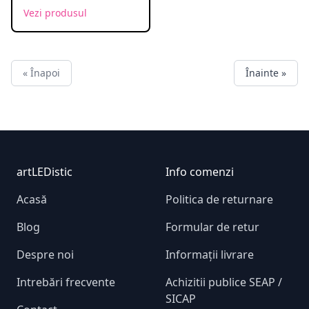
Vezi produsul
« Înapoi
Înainte »
Footer
artLEDistic
Info comenzi
Acasă
Politica de returnare
Blog
Formular de retur
Despre noi
Informații livrare
Intrebări frecvente
Achizitii publice SEAP /
SICAP