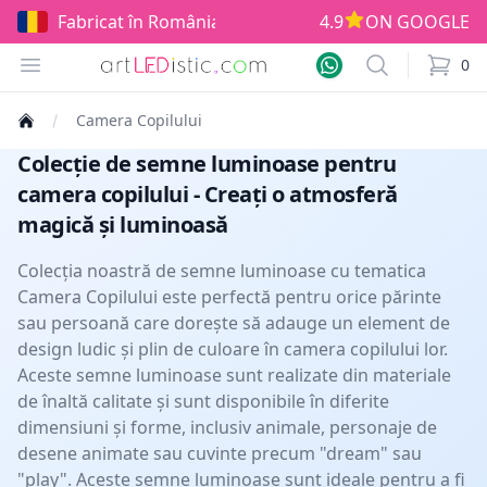
 în România!
4.9
ON GOOGLE
Open menu
Search
0
items i
Camera Copilului
Colecție de semne luminoase pentru
camera copilului - Creați o atmosferă
magică și luminoasă
Colecția noastră de semne luminoase cu tematica
Camera Copilului este perfectă pentru orice părinte
sau persoană care dorește să adauge un element de
design ludic și plin de culoare în camera copilului lor.
Aceste semne luminoase sunt realizate din materiale
de înaltă calitate și sunt disponibile în diferite
dimensiuni și forme, inclusiv animale, personaje de
desene animate sau cuvinte precum "dream" sau
"play". Aceste semne luminoase sunt ideale pentru a fi