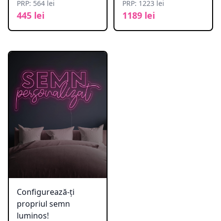
PRP: 564 lei
PRP: 1223 lei
445 lei
1189 lei
Configurează-ți
propriul semn
luminos!