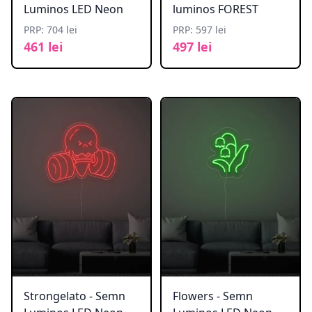
Luminos LED Neon
luminos FOREST
PRP: 704 lei
PRP: 597 lei
461 lei
497 lei
Strongelato - Semn
Flowers - Semn