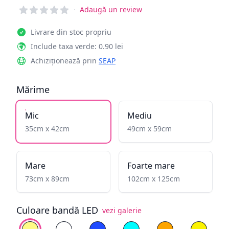
Reviews
·
Adaugă un review
Livrare din stoc propriu
Include taxa verde: 0.90 lei
Achiziționează prin
SEAP
Mărime
Mic
Mediu
35cm x 42cm
49cm x 59cm
Mare
Foarte mare
73cm x 89cm
102cm x 125cm
Culoare bandă LED
vezi galerie
Alege culoare
Alb cald
Alb rece
Albastru
Cyan
Galben înflăcăra
Galben