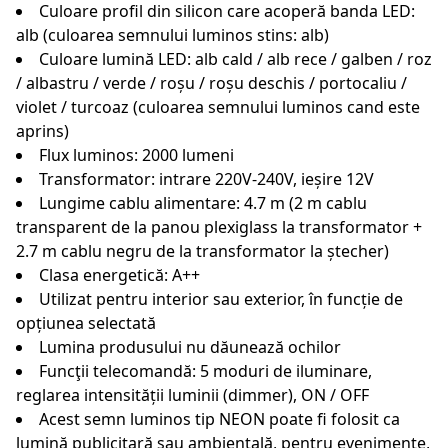
Culoare profil din silicon care acoperă banda LED:
alb (culoarea semnului luminos stins: alb)
Culoare lumină LED: alb cald / alb rece / galben / roz
/ albastru / verde / roșu / roșu deschis / portocaliu /
violet / turcoaz (culoarea semnului luminos cand este
aprins)
Flux luminos: 2000 lumeni
Transformator: intrare 220V-240V, ieșire 12V
Lungime cablu alimentare: 4.7 m (2 m cablu
transparent de la panou plexiglass la transformator +
2.7 m cablu negru de la transformator la ștecher)
Clasa energetică: A++
Utilizat pentru interior sau exterior, în funcție de
opțiunea selectată
Lumina produsului nu dăunează ochilor
Funcţii telecomandă: 5 moduri de iluminare,
reglarea intensității luminii (dimmer), ON / OFF
Acest semn luminos tip NEON poate fi folosit ca
lumină publicitară sau ambientală, pentru evenimente,