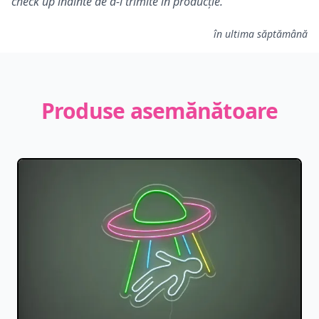
check up inainte de a-l trimite in producție.
în ultima săptămână
Produse asemănătoare