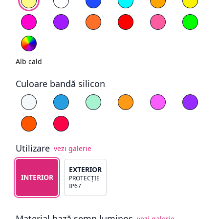
Magenta
Mov
Portocaliu
Roșu
Roz deschis
Verde
RGB
Alb cald
Culoare bandă silicon
Alege culoare silicon
Alb
Albastru
Cyan
Galben
Magenta
Mov
Portocaliu
Roșu
Utilizare
vezi galerie
Alege tipul de utilizare
EXTERIOR
INTERIOR
PROTECȚIE
IP67
Material bază semn luminos
vezi galerie