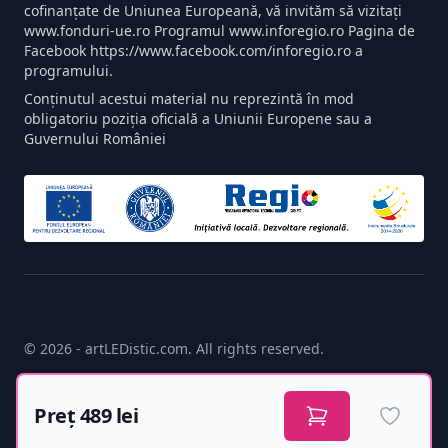
cofinanțate de Uniunea Europeană, vă invităm să vizitați
www.fonduri-ue.ro Programul www.inforegio.ro Pagina de
Facebook https://www.facebook.com/inforegio.ro a
programului.
Conținutul acestui material nu reprezintă în mod
obligatoriu poziția oficială a Uniunii Europene sau a
Guvernului României
© 2026 - artLEDistic.com. All rights reserved.
made with
♥
by
newpixel.ro
Preț 489 lei
Adaugă 