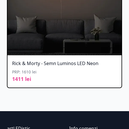
Rick & Morty - Semn Luminos LED Neon
PRP: 1610 lei
1411 lei
Footer
artLEDistic
Info comenzi