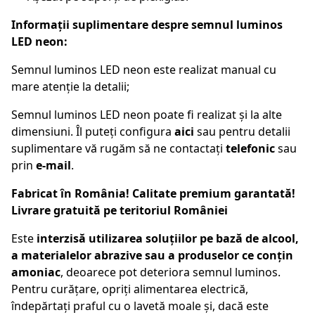
Informații suplimentare despre semnul luminos
LED neon:
Semnul luminos LED neon este realizat manual cu
mare atenție la detalii;
Semnul luminos LED neon poate fi realizat și la alte
dimensiuni. Îl puteți configura
aici
sau pentru detalii
suplimentare vă rugăm să ne contactați
telefonic
sau
prin
e-mail
.
Fabricat în România! Calitate premium garantată!
Livrare gratuită pe teritoriul României
Este
interzisă utilizarea soluțiilor pe bază de alcool,
a materialelor abrazive sau a produselor ce conțin
amoniac
, deoarece pot deteriora semnul luminos.
Pentru curățare, opriți alimentarea electrică,
îndepărtați praful cu o lavetă moale și, dacă este