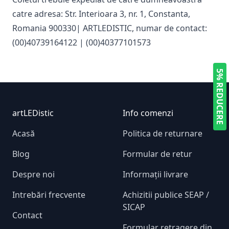
catre adresa: Str. Interioara 3, nr. 1, Constanta,
Romania 900330| ARTLEDISTIC, numar de contact:
(00)40739164122 | (00)40377101573
5% REDUCERE
Footer
artLEDistic
Info comenzi
Acasă
Politica de returnare
Blog
Formular de retur
Despre noi
Informații livrare
Intrebări frecvente
Achizitii publice SEAP /
SICAP
Contact
Formular retragere din