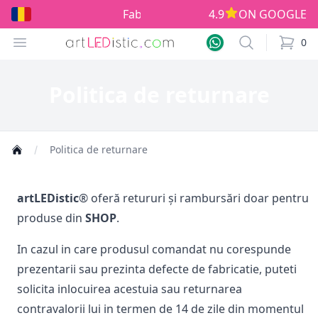
Fabricat în România!
4.9
ON GOOGLE
Open menu
Search
0
items i
Politica de returnare
Politica de returnare
artLEDistic
®
oferă retururi și rambursări doar pentru
produse din
SHOP
.
In cazul in care produsul comandat nu corespunde
prezentarii sau prezinta defecte de fabricatie, puteti
solicita inlocuirea acestuia sau returnarea
contravalorii lui in termen de 14 de zile din momentul