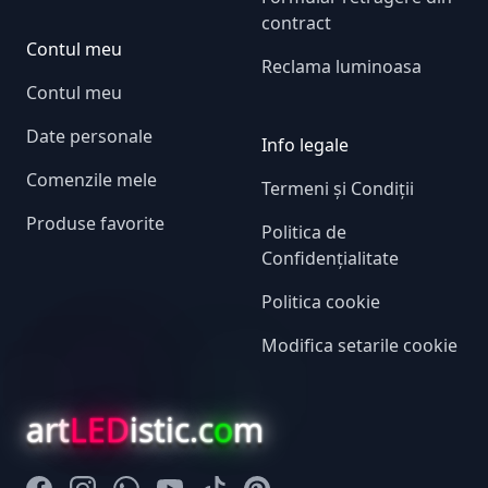
contract
Contul meu
Reclama luminoasa
Contul meu
Date personale
Info legale
Comenzile mele
Termeni și Condiții
Produse favorite
Politica de
Confidențialitate
Politica cookie
Modifica setarile cookie
art
LED
istic.c
o
m