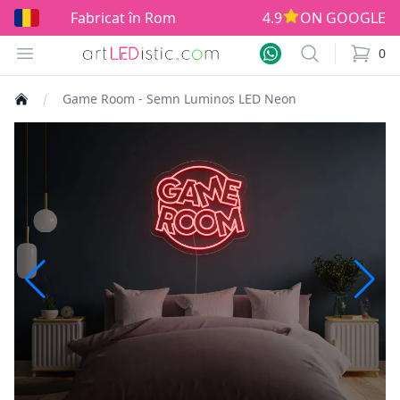
Fabricat în România!
4.9
ON GOOGLE
Open menu
Search
0
items i
Game Room - Semn Luminos LED Neon