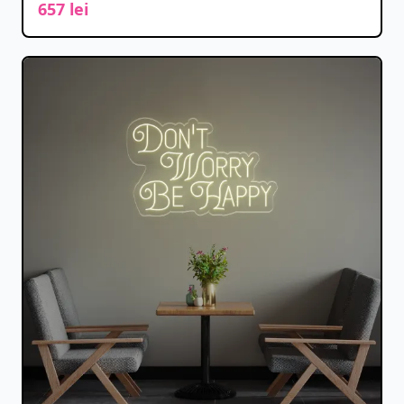
657 lei