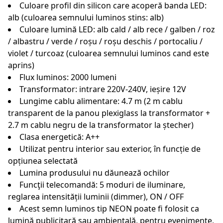
Culoare profil din silicon care acoperă banda LED:
alb (culoarea semnului luminos stins: alb)
Culoare lumină LED: alb cald / alb rece / galben / roz
/ albastru / verde / roșu / roșu deschis / portocaliu /
violet / turcoaz (culoarea semnului luminos cand este
aprins)
Flux luminos: 2000 lumeni
Transformator: intrare 220V-240V, ieșire 12V
Lungime cablu alimentare: 4.7 m (2 m cablu
transparent de la panou plexiglass la transformator +
2.7 m cablu negru de la transformator la ștecher)
Clasa energetică: A++
Utilizat pentru interior sau exterior, în funcție de
opțiunea selectată
Lumina produsului nu dăunează ochilor
Funcţii telecomandă: 5 moduri de iluminare,
reglarea intensității luminii (dimmer), ON / OFF
Acest semn luminos tip NEON poate fi folosit ca
lumină publicitară sau ambientală, pentru evenimente,