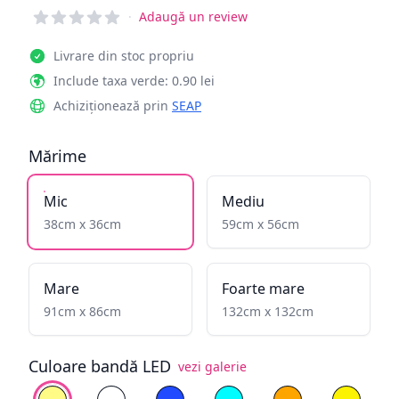
Reviews
·
Adaugă un review
Livrare din stoc propriu
Include taxa verde: 0.90 lei
Achiziționează prin
SEAP
Mărime
Mic
Mediu
38cm x 36cm
59cm x 56cm
Mare
Foarte mare
91cm x 86cm
132cm x 132cm
Culoare bandă LED
vezi galerie
Alege culoare
Alb cald
Alb rece
Albastru
Cyan
Galben înflăcăra
Galben