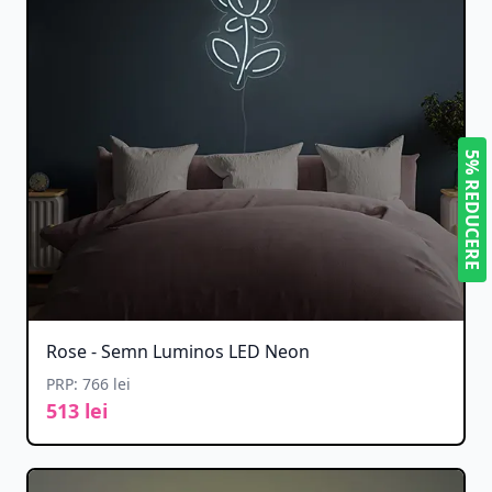
5% REDUCERE
Rose - Semn Luminos LED Neon
PRP: 766 lei
513 lei