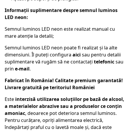
Informații suplimentare despre semnul luminos
LED neon:
Semnul luminos LED neon este realizat manual cu
mare atenție la detalii;
Semnul luminos LED neon poate fi realizat și la alte
dimensiuni. Îl puteți configura
aici
sau pentru detalii
suplimentare vă rugăm să ne contactați
telefonic
sau
prin
e-mail
.
Fabricat în România! Calitate premium garantată!
Livrare gratuită pe teritoriul României
Este
interzisă utilizarea soluțiilor pe bază de alcool,
a materialelor abrazive sau a produselor ce conțin
amoniac
, deoarece pot deteriora semnul luminos.
Pentru curățare, opriți alimentarea electrică,
îndepărtați praful cu o lavetă moale și, dacă este