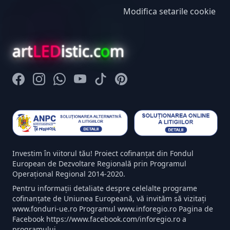
Modifica setarile cookie
art
LED
istic.c
o
m
Facebook
Instagram
Whatsapp
Youtube
Tiktok
Pinterest
Investim în viitorul tău! Proiect cofinanțat din Fondul
European de Dezvoltare Regională prin Programul
Operațional Regional 2014-2020.
Pentru informații detaliate despre celelalte programe
cofinanțate de Uniunea Europeană, vă invităm să vizitați
www.fonduri-ue.ro Programul www.inforegio.ro Pagina de
Facebook https://www.facebook.com/inforegio.ro a
programului.