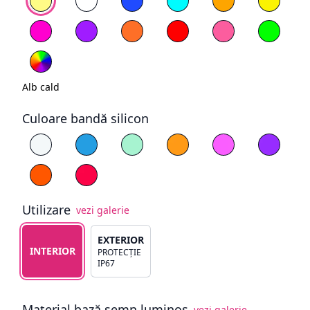
Magenta
Mov
Portocaliu
Roșu
Roz deschis
Verde
RGB
Alb cald
Culoare bandă silicon
Alege culoare silicon
Alb
Albastru
Cyan
Galben
Magenta
Mov
Portocaliu
Roșu
Utilizare
vezi galerie
Alege tipul de utilizare
EXTERIOR
INTERIOR
PROTECȚIE
IP67
Material bază semn luminos
vezi galerie