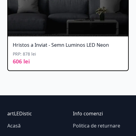
Hristos a Inviat - Semn Luminos LED Neon
PRP: 878 lei
606 lei
Footer
artLEDistic
Info comenzi
Acasă
Politica de returnare