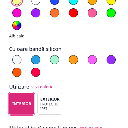
Magenta
Mov
Portocaliu
Roșu
Roz deschis
Verde
RGB
Alb cald
Culoare bandă silicon
Alege culoare silicon
Alb
Albastru
Cyan
Galben
Magenta
Mov
Portocaliu
Roșu
Utilizare
vezi galerie
Alege tipul de utilizare
EXTERIOR
INTERIOR
PROTECȚIE
IP67
Material bază semn luminos
vezi galerie