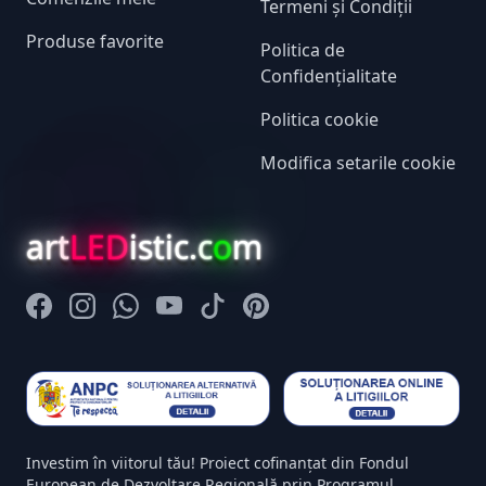
Termeni și Condiții
Produse favorite
Politica de
Confidențialitate
Politica cookie
Modifica setarile cookie
art
LED
istic.c
o
m
Facebook
Instagram
Whatsapp
Youtube
Tiktok
Pinterest
Investim în viitorul tău! Proiect cofinanțat din Fondul
European de Dezvoltare Regională prin Programul