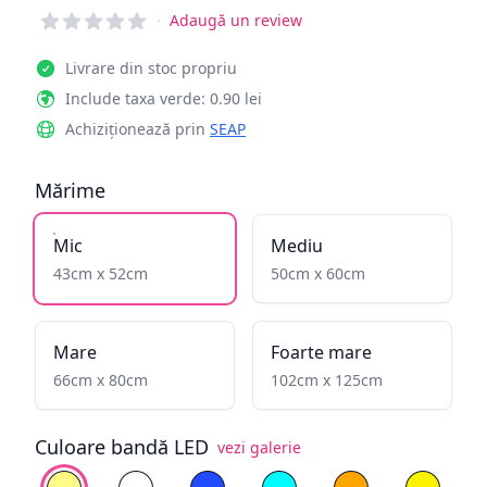
Reviews
·
Adaugă un review
Livrare din stoc propriu
Include taxa verde: 0.90 lei
Achiziționează prin
SEAP
Mărime
Mic
Mediu
43cm x 52cm
50cm x 60cm
Mare
Foarte mare
66cm x 80cm
102cm x 125cm
Culoare bandă LED
vezi galerie
Alege culoare
Alb cald
Alb rece
Albastru
Cyan
Galben înflăcăra
Galben