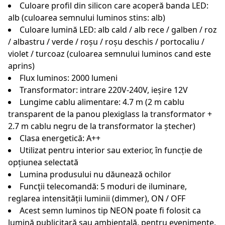
Culoare profil din silicon care acoperă banda LED:
alb (culoarea semnului luminos stins: alb)
Culoare lumină LED: alb cald / alb rece / galben / roz
/ albastru / verde / roșu / roșu deschis / portocaliu /
violet / turcoaz (culoarea semnului luminos cand este
aprins)
Flux luminos: 2000 lumeni
Transformator: intrare 220V-240V, ieșire 12V
Lungime cablu alimentare: 4.7 m (2 m cablu
transparent de la panou plexiglass la transformator +
2.7 m cablu negru de la transformator la ștecher)
Clasa energetică: A++
Utilizat pentru interior sau exterior, în funcție de
opțiunea selectată
Lumina produsului nu dăunează ochilor
Funcţii telecomandă: 5 moduri de iluminare,
reglarea intensității luminii (dimmer), ON / OFF
Acest semn luminos tip NEON poate fi folosit ca
lumină publicitară sau ambientală, pentru evenimente,