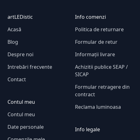
Footer
artLEDistic
Info comenzi
Acasă
Politica de returnare
Blog
Formular de retur
Despre noi
Informații livrare
Intrebări frecvente
Achizitii publice SEAP /
SICAP
Contact
Formular retragere din
contract
Contul meu
Reclama luminoasa
Contul meu
Date personale
Info legale
Comenzile mele