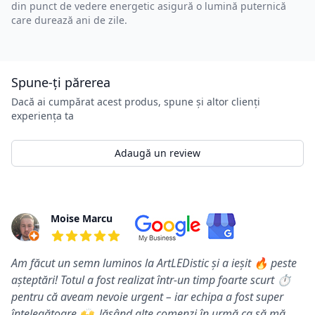
din punct de vedere energetic asigură o lumină puternică
care durează ani de zile.
Spune-ți părerea
Dacă ai cumpărat acest produs, spune și altor clienți
experiența ta
Adaugă un review
Review-uri
Moise Marcu
5 din 5 stele
Am făcut un semn luminos la ArtLEDistic și a ieșit 🔥 peste
așteptări! Totul a fost realizat într-un timp foarte scurt ⏱️
pentru că aveam nevoie urgent – iar echipa a fost super
înțelegătoare 🙌, lăsând alte comenzi în urmă ca să mă