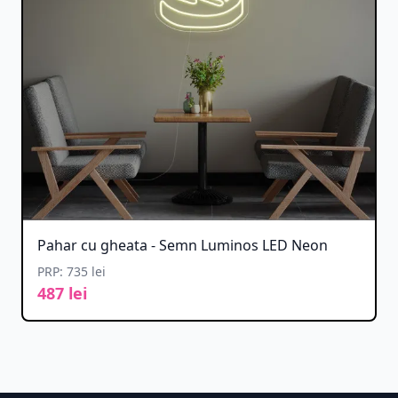
Pahar cu gheata - Semn Luminos LED Neon
PRP: 735 lei
487 lei