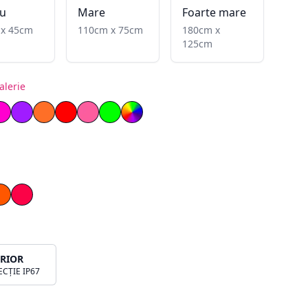
u
Mare
Foarte mare
 x 45cm
110cm x 75cm
180cm x
125cm
alerie
nflăcărat
ben lemon
Magenta
Mov
Portocaliu
Roșu
Roz deschis
Verde
RGB
a
Portocaliu
Roșu
ERIOR
CȚIE IP67