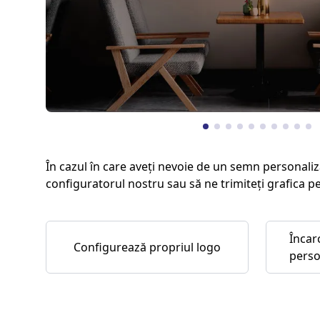
În cazul în care aveți nevoie de un semn personaliz
configuratorul nostru sau să ne trimiteți grafica p
Încar
Configurează propriul logo
perso