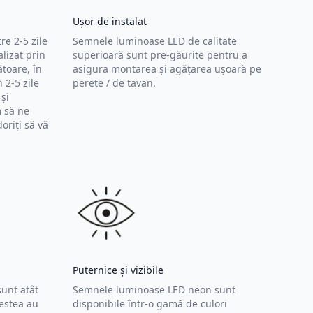
Ușor de instalat
re 2-5 zile
Semnele luminoase LED de calitate
lizat prin
superioară sunt pre-găurite pentru a
ătoare, în
asigura montarea și agățarea ușoară pe
 2-5 zile
perete / de tavan.
și
 să ne
oriți să vă
Puternice și vizibile
unt atât
Semnele luminoase LED neon sunt
cestea au
disponibile într-o gamă de culori