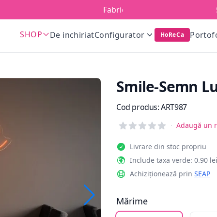
Fabricat în România!
SHOP
De inchiriat
Configurator
Portof
HoReCa
Smile-Semn L
Informații de produs
Cod produs:
ART987
Reviews
·
Adaugă un r
Livrare din stoc propriu
Include taxa verde: 0.90 le
Achiziționează prin
SEAP
Mărime