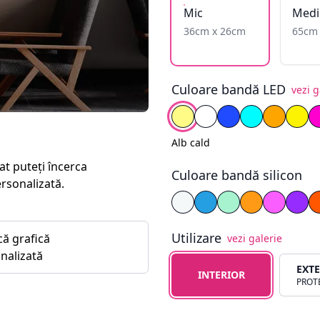
Mic
Medi
36cm x 26cm
65cm
Culoare bandă LED
vezi g
Alege culoare
Alb cald
Alb rece
Albastru
Cyan
Galben î
Gal
Alb cald
at puteți încerca
Culoare bandă silicon
ersonalizată.
Alege culoare silicon
Alb
Albastru
Cyan
Galben
Magent
Mov
Utilizare
că grafică
vezi galerie
nalizată
Alege tipul de utilizare
EXT
INTERIOR
PROTE