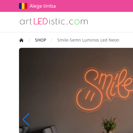
Alege limba
SHOP
Smile-Semn Luminos Led Neon