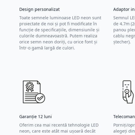
Design personalizat
Adaptor in
Toate semnele luminoase LED neon sunt
Semnul LED
proiectate de noi și pot fi modificate în
de 4.7m (2
funcție de specificațiile, dimensiunile și
panou plex
culorile dumneavoastră. Putem realiza
cablu negr
orice semn neon doriți, cu orice font și
ștecher).
într-o gamă largă de culori.
Garanție 12 luni
Telecoman
Oferim cea mai recentă tehnologie LED
Porniți/opr
neon, care este atât mai ușoară decât
alegeți di