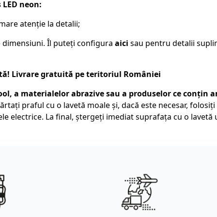
s LED neon:
re atenție la detalii;
e dimensiuni. Îl puteți configura
aici
sau pentru detalii supl
! Livrare gratuită pe teritoriul României
lcool, a materialelor abrazive sau a produselor ce conțin
rtați praful cu o lavetă moale și, dacă este necesar, folosiți
e electrice. La final, ștergeți imediat suprafața cu o lavetă 