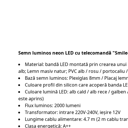
Semn luminos neon LED cu telecomandă "Smil
Material: bandă LED montată prin crearea unui can
alb; Lemn masiv natur; PVC alb / rosu / portocaliu /
Bază semn luminos: Plexiglas 8mm / Placaj l
Culoare profil din silicon care acoperă banda LE
Culoare lumină LED: alb cald / alb rece / galben 
este aprins)
Flux luminos: 2000 lumeni
Transformator: intrare 220V-240V, ieșire 12V
Lungime cablu alimentare: 4.7 m (2 m cablu tran
Clasa energetică: A++