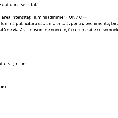
de opțiunea selectată
area intensității luminii (dimmer), ON / OFF
 lumină publicitară sau ambientală, pentru evenimente, biro
ată de viață și consum de energie, în comparație cu semnele
tor și ștecher
on: