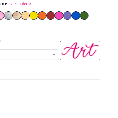
inos
vezi galerie
t
gru
s Oglindă Argintiu
iglas Oglindă Auriu
Plexiglas Oglindă Roz
Placaj Vopsit Alb
Lemn Natur
PVC Galben pal
PVC Galben
PVC Portocaliu
PVC Roșu
PVC Roz
PVC Mov
PVC Albastru
PVC Verde
e