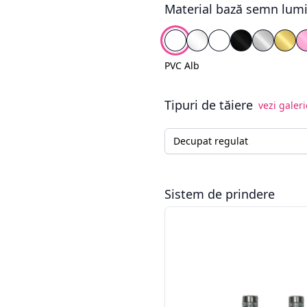
Material bază semn lum
Alege fundal
PVC Alb
Plexiglas Transparen
Plexiglas Alb
Plexiglas Ne
Plexigla
Plex
PVC Alb
Tipuri de tăiere
vezi galeri
Tip tăiere semn luminos
Sistem de prindere