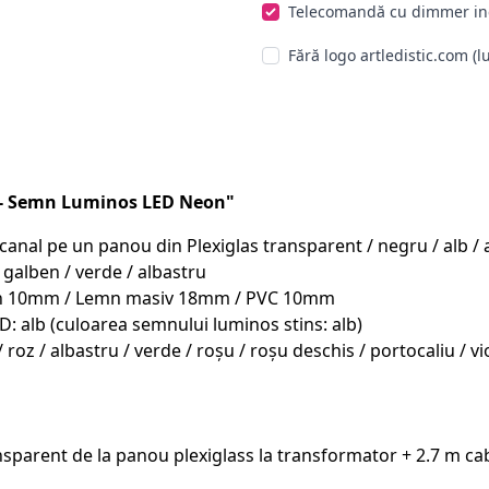
Telecomandă cu dimmer in
Fără logo artledistic.com (l
e- Semn Luminos LED Neon"
al pe un panou din Plexiglas transparent / negru / alb / arg
 galben / verde / albastru
emn 10mm / Lemn masiv 18mm / PVC 10mm
D: alb (culoarea semnului luminos stins: alb)
/ roz / albastru / verde / roșu / roșu deschis / portocaliu /
sparent de la panou plexiglass la transformator + 2.7 m ca