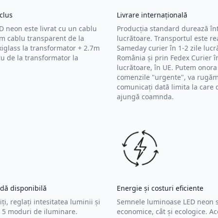
clus
Livrare internațională
 neon este livrat cu un cablu
Producția standard durează înt
m cablu transparent de la
lucrătoare. Transportul este rea
iglass la transformator + 2.7m
Sameday curier în 1-2 zile lucr
u de la transformator la
România și prin Fedex Curier în
lucrătoare, în UE. Putem onora 
comenzile "urgente", va rugăm
comunicați dată limita la care d
ajungă coamnda.
dă disponibilă
Energie și costuri eficiente
iți, reglați intesitatea luminii și
Semnele luminoase LED neon s
n 5 moduri de iluminare.
economice, cât și ecologice. A