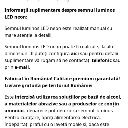
Informații suplimentare despre semnul luminos
LED neon:
Semnul luminos LED neon este realizat manual cu
mare atenție la detalii;
Semnul luminos LED neon poate fi realizat și la alte
dimensiuni. Îl puteți configura
aici
sau pentru detalii
suplimentare vă rugăm să ne contactați
telefonic
sau
prin
e-mail
.
Fabricat în România! Calitate premium garantată!
Livrare gratuită pe teritoriul României
Este
interzisă utilizarea soluțiilor pe bază de alcool,
a materialelor abrazive sau a produselor ce conțin
amoniac
, deoarece pot deteriora semnul luminos.
Pentru curățare, opriți alimentarea electrică,
îndepărtați praful cu o lavetă moale și, dacă este