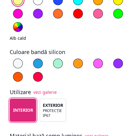
Magenta
Mov
Portocaliu
Roșu
Roz deschis
Verde
RGB
Alb cald
Culoare bandă silicon
Alege culoare silicon
Alb
Albastru
Cyan
Galben
Magenta
Mov
Portocaliu
Roșu
Utilizare
vezi galerie
Alege tipul de utilizare
EXTERIOR
INTERIOR
PROTECȚIE
IP67
Material bază semn luminos
vezi galerie