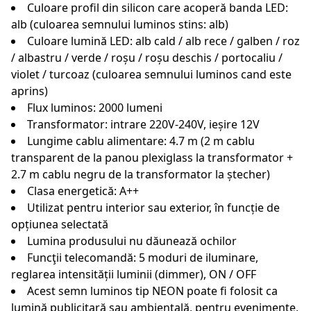
Culoare profil din silicon care acoperă banda LED:
alb (culoarea semnului luminos stins: alb)
Culoare lumină LED: alb cald / alb rece / galben / roz
/ albastru / verde / roșu / roșu deschis / portocaliu /
violet / turcoaz (culoarea semnului luminos cand este
aprins)
Flux luminos: 2000 lumeni
Transformator: intrare 220V-240V, ieșire 12V
Lungime cablu alimentare: 4.7 m (2 m cablu
transparent de la panou plexiglass la transformator +
2.7 m cablu negru de la transformator la ștecher)
Clasa energetică: A++
Utilizat pentru interior sau exterior, în funcție de
opțiunea selectată
Lumina produsului nu dăunează ochilor
Funcţii telecomandă: 5 moduri de iluminare,
reglarea intensității luminii (dimmer), ON / OFF
Acest semn luminos tip NEON poate fi folosit ca
lumină publicitară sau ambientală, pentru evenimente,