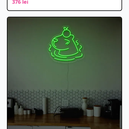
376 lei