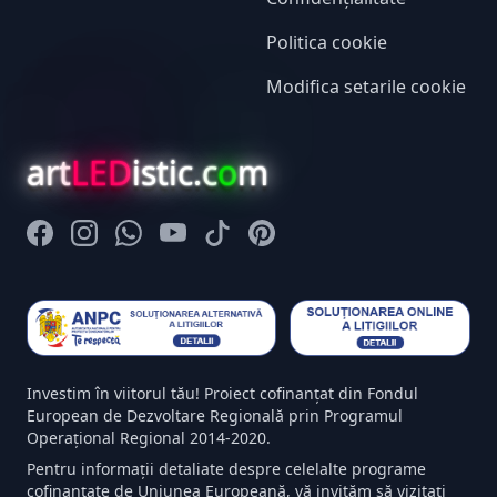
Politica cookie
Modifica setarile cookie
art
LED
istic.c
o
m
Facebook
Instagram
Whatsapp
Youtube
Tiktok
Pinterest
Investim în viitorul tău! Proiect cofinanțat din Fondul
European de Dezvoltare Regională prin Programul
Operațional Regional 2014-2020.
Pentru informații detaliate despre celelalte programe
cofinanțate de Uniunea Europeană, vă invităm să vizitați