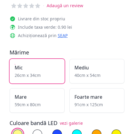
Reviews
·
Adaugă un review
Livrare din stoc propriu
Include taxa verde: 0.90 lei
Achiziționează prin
SEAP
Mărime
Mic
Mediu
26cm x 34cm
40cm x 54cm
Mare
Foarte mare
59cm x 80cm
91cm x 125cm
Culoare bandă LED
vezi galerie
Alege culoare
Alb cald
Alb rece
Albastru
Cyan
Galben înflăcăra
Galben