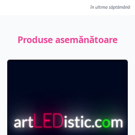
în ultima săptămână
Produse asemănătoare