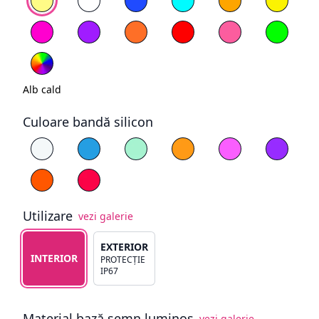
Magenta
Mov
Portocaliu
Roșu
Roz deschis
Verde
RGB
Alb cald
Culoare bandă silicon
Alege culoare silicon
Alb
Albastru
Cyan
Galben
Magenta
Mov
Portocaliu
Roșu
Utilizare
vezi galerie
Alege tipul de utilizare
EXTERIOR
INTERIOR
PROTECȚIE
IP67
Material bază semn luminos
vezi galerie