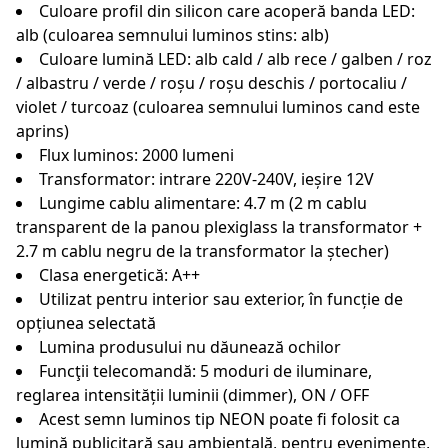
Culoare profil din silicon care acoperă banda LED:
alb (culoarea semnului luminos stins: alb)
Culoare lumină LED: alb cald / alb rece / galben / roz
/ albastru / verde / roșu / roșu deschis / portocaliu /
violet / turcoaz (culoarea semnului luminos cand este
aprins)
Flux luminos: 2000 lumeni
Transformator: intrare 220V-240V, ieșire 12V
Lungime cablu alimentare: 4.7 m (2 m cablu
transparent de la panou plexiglass la transformator +
2.7 m cablu negru de la transformator la ștecher)
Clasa energetică: A++
Utilizat pentru interior sau exterior, în funcție de
opțiunea selectată
Lumina produsului nu dăunează ochilor
Funcţii telecomandă: 5 moduri de iluminare,
reglarea intensității luminii (dimmer), ON / OFF
Acest semn luminos tip NEON poate fi folosit ca
lumină publicitară sau ambientală, pentru evenimente,