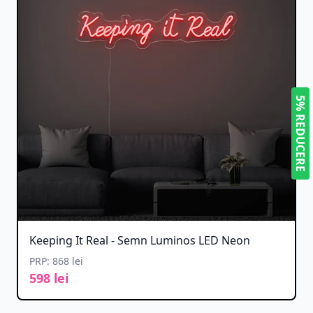
5% REDUCERE
Keeping It Real - Semn Luminos LED Neon
PRP: 868 lei
598 lei