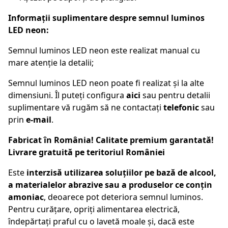
Informații suplimentare despre semnul luminos
LED neon:
Semnul luminos LED neon este realizat manual cu
mare atenție la detalii;
Semnul luminos LED neon poate fi realizat și la alte
dimensiuni. Îl puteți configura
aici
sau pentru detalii
suplimentare vă rugăm să ne contactați
telefonic
sau
prin
e-mail
.
Fabricat în România! Calitate premium garantată!
Livrare gratuită pe teritoriul României
Este
interzisă utilizarea soluțiilor pe bază de alcool,
a materialelor abrazive sau a produselor ce conțin
amoniac
, deoarece pot deteriora semnul luminos.
Pentru curățare, opriți alimentarea electrică,
îndepărtați praful cu o lavetă moale și, dacă este