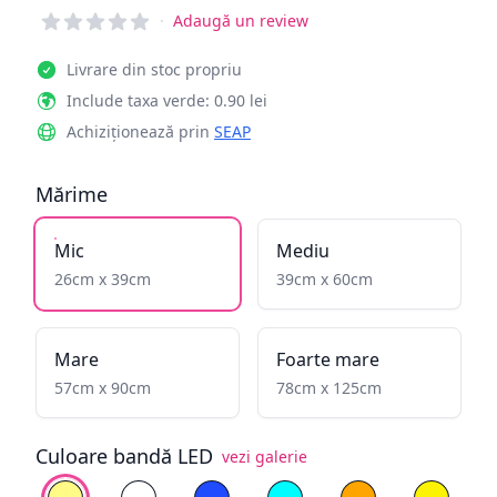
Reviews
·
Adaugă un review
Livrare din stoc propriu
Include taxa verde: 0.90 lei
Achiziționează prin
SEAP
Mărime
Mic
Mediu
26cm x 39cm
39cm x 60cm
Mare
Foarte mare
57cm x 90cm
78cm x 125cm
Culoare bandă LED
vezi galerie
Alege culoare
Alb cald
Alb rece
Albastru
Cyan
Galben înflăcăra
Galben