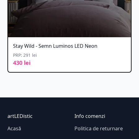
Stay Wild - Semn Luminos LED Neon
PRP: 291 lei
430 lei
Footer
artLEDistic
Info comenzi
Acasă
Politica de returnare