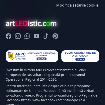
Modifica setarile cookie
art
LED
istic.c
o
m
Facebook
Instagram
Whatsapp
Youtube
Tiktok
Pinterest
Investim în viitorul tău! Proiect cofinanțat din Fondul
European de Dezvoltare Regională prin Programul
Operațional Regional 2014-2020.
Pentru informații detaliate despre celelalte programe
cofinanțate de Uniunea Europeană, vă invităm să vizitați
www.fonduri-ue.ro Programul www.inforegio.ro Pagina de
Facebook https://www.facebook.com/inforegio.ro a
programului.