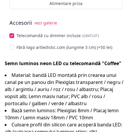
Alimentare priza
Accesorii
vezi galerie
Alege opționale
Telecomandă cu dimmer incluse
(GRATUIT)
Fără logo artledistic.com (lungime 3 cm) (+50 lei)
Semn luminos neon LED cu telecomandă "Coffee"
Material: bandă LED montată prin crearea unui
canal pe un panou din Plexiglas transparent / negru /
alb / argintiu / auriu / roz / rosu / albastru; Placaj
vopsit alb; Lemn masiv natur; PVC alb / rosu /
portocaliu / galben / verde / albastru
Bază semn luminos: Plexiglas 8mm / Placaj lemn
10mm / Lemn masiv 18mm / PVC 10mm
Culoare profil din silicon care acoperă banda LED:
alb (culoarea semnului luminos stins: alb)