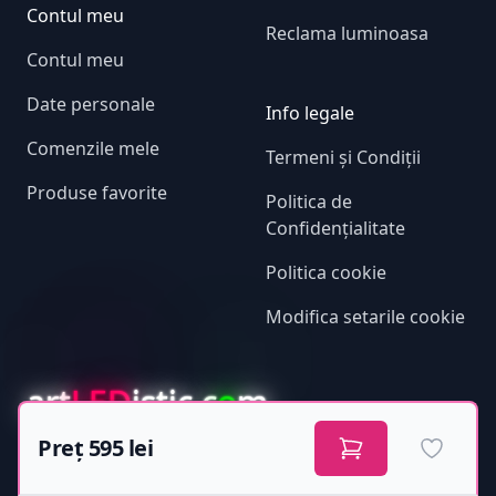
Contul meu
Reclama luminoasa
Contul meu
Date personale
Info legale
Comenzile mele
Termeni și Condiții
Produse favorite
Politica de
Confidențialitate
Politica cookie
Modifica setarile cookie
art
LED
istic.c
o
m
Preț 595 lei
Adaugă 
Facebook
Instagram
Whatsapp
Youtube
Tiktok
Pinterest