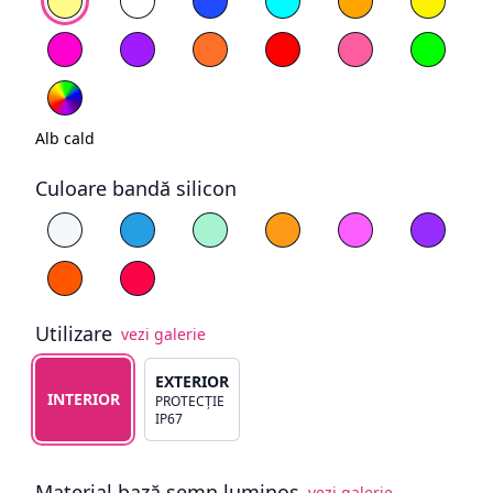
Magenta
Mov
Portocaliu
Roșu
Roz deschis
Verde
RGB
Alb cald
Culoare bandă silicon
Alege culoare silicon
Alb
Albastru
Cyan
Galben
Magenta
Mov
Portocaliu
Roșu
Utilizare
vezi galerie
Alege tipul de utilizare
EXTERIOR
INTERIOR
PROTECȚIE
IP67
Material bază semn luminos
vezi galerie