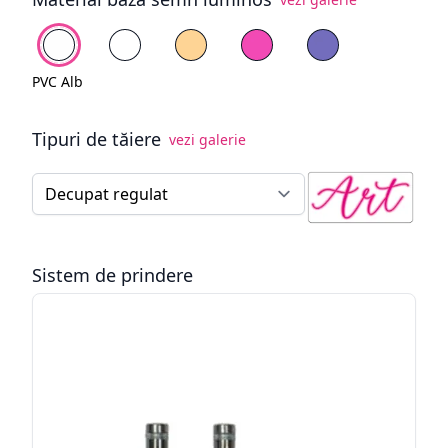
Alege fundal
PVC Alb
Plexiglas Alb
PVC Galben pal
PVC Roz
PVC Mov
PVC Alb
Tipuri de tăiere
vezi galerie
Tip tăiere semn luminos
Sistem de prindere