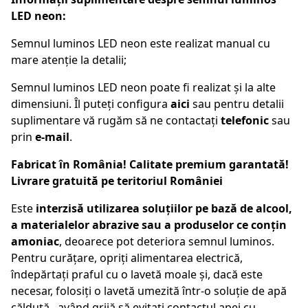
LED neon:
Semnul luminos LED neon este realizat manual cu
mare atenție la detalii;
Semnul luminos LED neon poate fi realizat și la alte
dimensiuni. Îl puteți configura
aici
sau pentru detalii
suplimentare vă rugăm să ne contactați
telefonic
sau
prin
e-mail
.
Fabricat în România! Calitate premium garantată!
Livrare gratuită pe teritoriul României
Este
interzisă utilizarea soluțiilor pe bază de alcool,
a materialelor abrazive sau a produselor ce conțin
amoniac
, deoarece pot deteriora semnul luminos.
Pentru curățare, opriți alimentarea electrică,
îndepărtați praful cu o lavetă moale și, dacă este
necesar, folosiți o lavetă umezită într-o soluție de apă
călduță , având grijă să evitați contactul apei cu