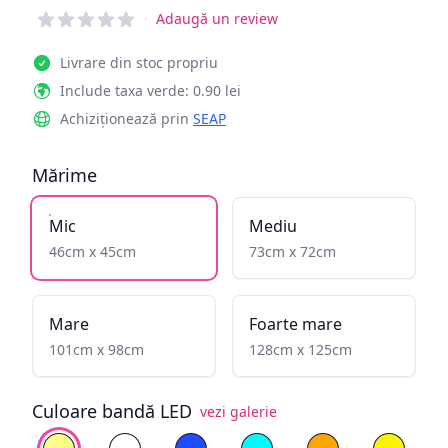
Reviews
·
Adaugă un review
Livrare din stoc propriu
Include taxa verde: 0.90 lei
Achiziționează prin
SEAP
Mărime
Mic
Mediu
46cm x 45cm
73cm x 72cm
Mare
Foarte mare
101cm x 98cm
128cm x 125cm
Culoare bandă LED
vezi galerie
Alege culoare
Alb cald
Alb rece
Albastru
Cyan
Galben înflăcăra
Galben