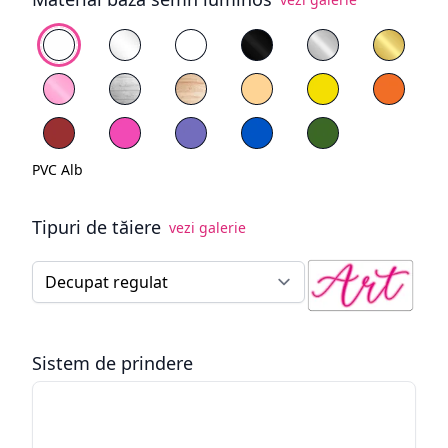
Alege fundal
PVC Alb
Plexiglas Transparent
Plexiglas Alb
Plexiglas Negru
Plexiglas Oglind
Plexigl
Plexiglas Oglindă Roz
Placaj Vopsit Alb
Lemn Natur
PVC Galben pal
PVC Galben
PVC Por
PVC Roșu
PVC Roz
PVC Mov
PVC Albastru
PVC Verde
PVC Alb
Tipuri de tăiere
vezi galerie
Tip tăiere semn luminos
Sistem de prindere