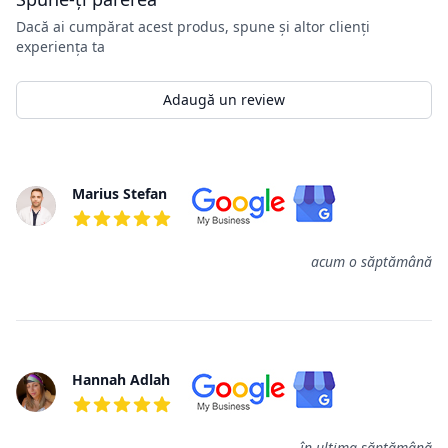
Dacă ai cumpărat acest produs, spune și altor clienți
experiența ta
Adaugă un review
Review-uri
Marius Stefan
5 din 5 stele
acum o săptămână
Hannah Adlah
5 din 5 stele
în ultima săptămână