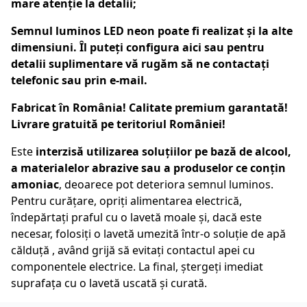
mare atenție la detalii;
Semnul luminos LED neon poate fi realizat și la alte
dimensiuni. Îl puteți configura
aici
sau pentru
detalii suplimentare vă rugăm să ne contactați
telefonic sau prin e-mail.
Fabricat în România! Calitate premium garantată!
Livrare gratuită pe teritoriul României!
Este
interzisă utilizarea soluțiilor pe bază de alcool,
a materialelor abrazive sau a produselor ce conțin
amoniac
, deoarece pot deteriora semnul luminos.
Pentru curățare, opriți alimentarea electrică,
îndepărtați praful cu o lavetă moale și, dacă este
necesar, folosiți o lavetă umezită într-o soluție de apă
călduță , având grijă să evitați contactul apei cu
componentele electrice. La final, ștergeți imediat
suprafața cu o lavetă uscată și curată.