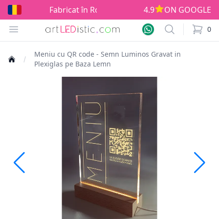
Fabricat în România!
4.9
ON GOOGLE
Open menu
Search
0
items i
Meniu cu QR code - Semn Luminos Gravat in
Plexiglas pe Baza Lemn