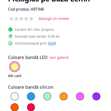
Informații de produs
Cod produs:
ART946
Reviews
·
Adaugă un review
Livrare din stoc propriu
Include taxa verde: 0.90 lei
Achiziționează prin
SEAP
Culoare bandă LED
vezi galerie
Alege culoare
Alb cald
Alb cald
Culoare bandă silicon
Alege culoare silicon
Alb
Albastru
Cyan
Galben
Magenta
Mov
Portocaliu
Roșu