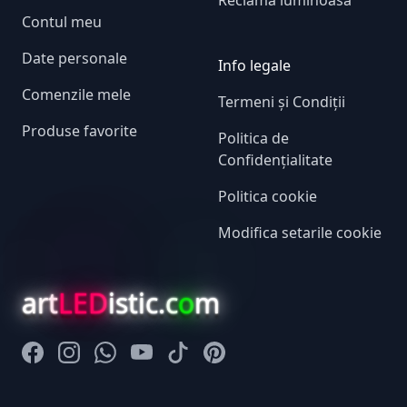
Reclama luminoasa
Contul meu
Date personale
Info legale
Comenzile mele
Termeni și Condiții
Produse favorite
Politica de
Confidențialitate
Politica cookie
Modifica setarile cookie
art
LED
istic.c
o
m
Facebook
Instagram
Whatsapp
Youtube
Tiktok
Pinterest