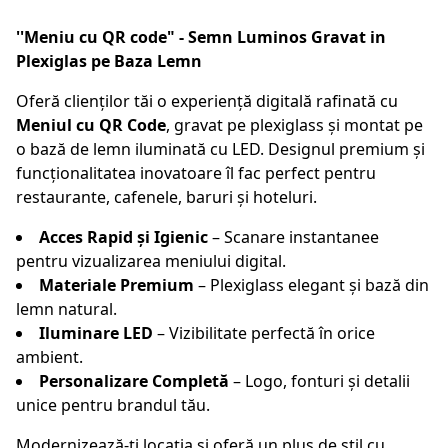
''Meniu cu QR code" - Semn Luminos Gravat in
Plexiglas pe Baza Lemn
Oferă clienților tăi o experiență digitală rafinată cu
Meniul cu QR Code
, gravat pe plexiglass și montat pe
o bază de lemn iluminată cu LED. Designul premium și
funcționalitatea inovatoare îl fac perfect pentru
restaurante, cafenele, baruri și hoteluri.
Acces Rapid și Igienic
– Scanare instantanee
pentru vizualizarea meniului digital.
Materiale Premium
– Plexiglass elegant și bază din
lemn natural.
Iluminare LED
– Vizibilitate perfectă în orice
ambient.
Personalizare Completă
– Logo, fonturi și detalii
unice pentru brandul tău.
Modernizează-ți locația și oferă un plus de stil cu