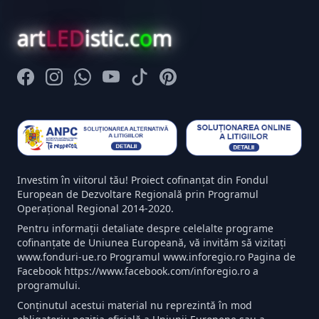
art
LED
istic.c
o
m
Facebook
Instagram
Whatsapp
Youtube
Tiktok
Pinterest
Investim în viitorul tău! Proiect cofinanțat din Fondul
European de Dezvoltare Regională prin Programul
Operațional Regional 2014-2020.
Pentru informații detaliate despre celelalte programe
cofinanțate de Uniunea Europeană, vă invităm să vizitați
www.fonduri-ue.ro Programul www.inforegio.ro Pagina de
Facebook https://www.facebook.com/inforegio.ro a
programului.
Conținutul acestui material nu reprezintă în mod