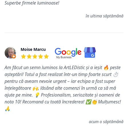
Superbe firmele luminoase!
în ultima săptămână
Moise Marcu
5 din 5 stele
Am făcut un semn luminos la ArtLEDistic și a ieșit 🔥 peste
așteptări! Totul a fost realizat într-un timp foarte scurt ⏱️
pentru că aveam nevoie urgent – iar echipa a fost super
înțelegătoare 🙌, lăsând alte comenzi în urmă ca să mă
ajute pe mine. 💡 Profesionalism, seriozitate și oameni de
nota 10! Recomand cu toată încrederea! ✅👏 Mulțumesc!
🙏
acum o săptămână