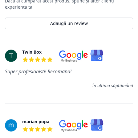
Dacă ai cumpărat acest produs, spune și altor clienți
experiența ta
Adaugă un review
Review-uri
Twin Box
5 din 5 stele
Super profesionisti! Recomand!
în ultima săptămână
marian popa
5 din 5 stele