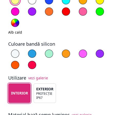
Magenta
Mov
Portocaliu
Roșu
Roz deschis
Verde
RGB
Alb cald
Culoare bandă silicon
Alege culoare silicon
Alb
Albastru
Cyan
Galben
Magenta
Mov
Portocaliu
Roșu
Utilizare
vezi galerie
Alege tipul de utilizare
EXTERIOR
INTERIOR
PROTECȚIE
IP67
Material bază semn luminos
vezi galerie