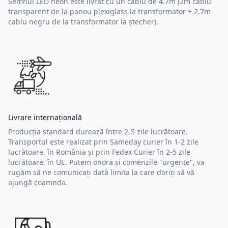
Semnul LED neon este livrat cu un cablu de 4.7m (2m cablu
transparent de la panou plexiglass la transformator + 2.7m
cablu negru de la transformator la ștecher).
Livrare internațională
Producția standard durează între 2-5 zile lucrătoare.
Transportul este realizat prin Sameday curier în 1-2 zile
lucrătoare, în România și prin Fedex Curier în 2-5 zile
lucrătoare, în UE. Putem onora și comenzile "urgente", va
rugăm să ne comunicați dată limita la care doriți să vă
ajungă coamnda.