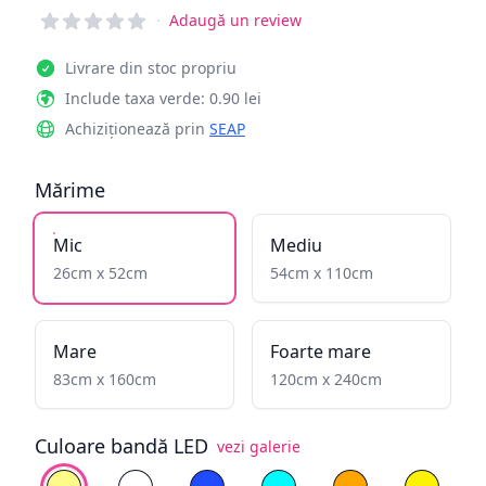
Reviews
·
Adaugă un review
Livrare din stoc propriu
Include taxa verde: 0.90 lei
Achiziționează prin
SEAP
Mărime
Mic
Mediu
26cm x 52cm
54cm x 110cm
Mare
Foarte mare
83cm x 160cm
120cm x 240cm
Culoare bandă LED
vezi galerie
Alege culoare
Alb cald
Alb rece
Albastru
Cyan
Galben înflăcăra
Galben