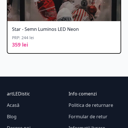
Star - Semn Luminos LED Neon
PRP: 244 lei
359 lei
Footer
artLEDistic
Info comenzi
Acasă
Politica de returnare
Blog
Formular de retur
Despre noi
Informații livrare