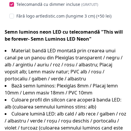
Telecomandă cu dimmer incluse
(GRATUIT)
Fără logo artledistic.com (lungime 3 cm) (+50 lei)
Semn luminos neon LED cu telecomandă "This will
be forever- Semn Luminos LED Neon"
Material: bandă LED montată prin crearea unui
canal pe un panou din Plexiglas transparent / negru /
alb / argintiu / auriu / roz / rosu / albastru; Placaj
vopsit alb; Lemn masiv natur; PVC alb / rosu /
portocaliu / galben / verde / albastru
Bază semn luminos: Plexiglas 8mm / Placaj lemn
10mm / Lemn masiv 18mm / PVC 10mm
Culoare profil din silicon care acoperă banda LED:
alb (culoarea semnului luminos stins: alb)
Culoare lumină LED: alb cald / alb rece / galben / roz
/ albastru / verde / roșu / roșu deschis / portocaliu /
violet / turcoaz (culoarea semnului luminos cand este