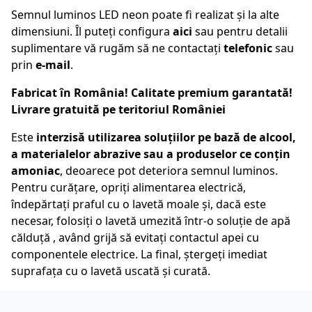
Semnul luminos LED neon poate fi realizat și la alte
dimensiuni. Îl puteți configura
aici
sau pentru detalii
suplimentare vă rugăm să ne contactați
telefonic
sau
prin
e-mail
.
Fabricat în România! Calitate premium garantată!
Livrare gratuită pe teritoriul României
Este
interzisă utilizarea soluțiilor pe bază de alcool,
a materialelor abrazive sau a produselor ce conțin
amoniac
, deoarece pot deteriora semnul luminos.
Pentru curățare, opriți alimentarea electrică,
îndepărtați praful cu o lavetă moale și, dacă este
necesar, folosiți o lavetă umezită într-o soluție de apă
călduță , având grijă să evitați contactul apei cu
componentele electrice. La final, ștergeți imediat
suprafața cu o lavetă uscată și curată.