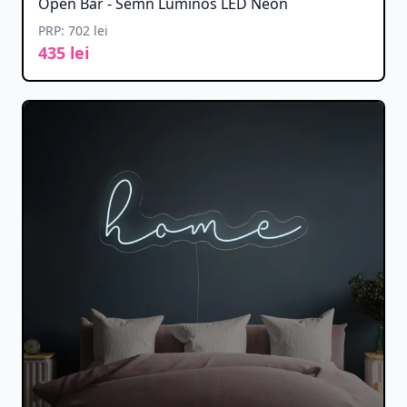
Open Bar - Semn Luminos LED Neon
PRP: 702 lei
435 lei