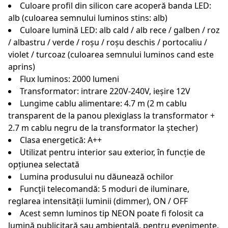
Culoare profil din silicon care acoperă banda LED:
alb (culoarea semnului luminos stins: alb)
Culoare lumină LED: alb cald / alb rece / galben / roz
/ albastru / verde / roșu / roșu deschis / portocaliu /
violet / turcoaz (culoarea semnului luminos cand este
aprins)
Flux luminos: 2000 lumeni
Transformator: intrare 220V-240V, ieșire 12V
Lungime cablu alimentare: 4.7 m (2 m cablu
transparent de la panou plexiglass la transformator +
2.7 m cablu negru de la transformator la ștecher)
Clasa energetică: A++
Utilizat pentru interior sau exterior, în funcție de
opțiunea selectată
Lumina produsului nu dăunează ochilor
Funcţii telecomandă: 5 moduri de iluminare,
reglarea intensității luminii (dimmer), ON / OFF
Acest semn luminos tip NEON poate fi folosit ca
lumină publicitară sau ambientală, pentru evenimente,