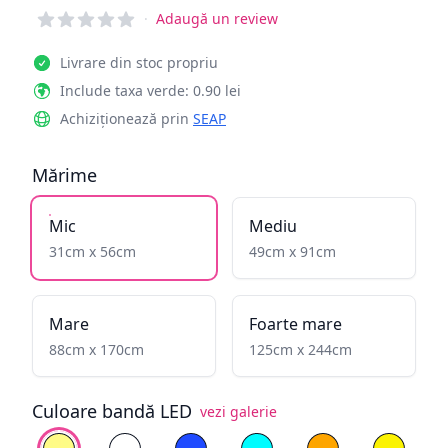
Reviews
·
Adaugă un review
Livrare din stoc propriu
Include taxa verde: 0.90 lei
Achiziționează prin
SEAP
Mărime
Mic
Mediu
31cm x 56cm
49cm x 91cm
Mare
Foarte mare
88cm x 170cm
125cm x 244cm
Culoare bandă LED
vezi galerie
Alege culoare
Alb cald
Alb rece
Albastru
Cyan
Galben înflăcăra
Galben