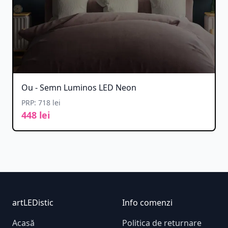
Ou - Semn Luminos LED Neon
PRP: 718 lei
448 lei
Footer
artLEDistic
Info comenzi
Acasă
Politica de returnare