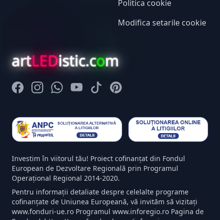
Politica cookie
Modifica setarile cookie
art
LED
istic.c
o
m
Facebook
Instagram
Whatsapp
Youtube
Tiktok
Pinterest
Investim în viitorul tău! Proiect cofinanțat din Fondul
European de Dezvoltare Regională prin Programul
Operațional Regional 2014-2020.
Pentru informații detaliate despre celelalte programe
cofinanțate de Uniunea Europeană, vă invităm să vizitați
www.fonduri-ue.ro Programul www.inforegio.ro Pagina de