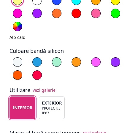
Magenta
Mov
Portocaliu
Roșu
Roz deschis
Verde
RGB
Alb cald
Culoare bandă silicon
Alege culoare silicon
Alb
Albastru
Cyan
Galben
Magenta
Mov
Portocaliu
Roșu
Utilizare
vezi galerie
Alege tipul de utilizare
EXTERIOR
INTERIOR
PROTECȚIE
IP67
Material bază semn luminos
vezi galerie