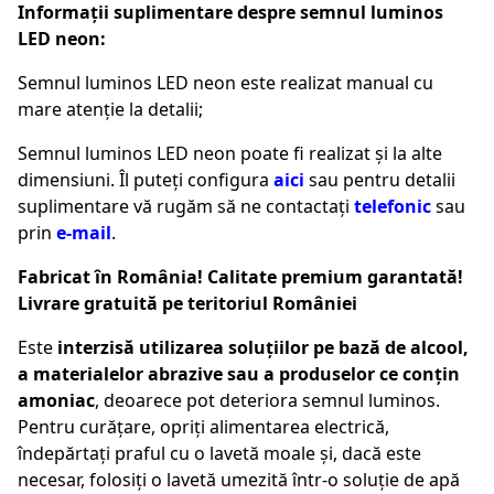
Informații suplimentare despre semnul luminos
LED neon:
Semnul luminos LED neon este realizat manual cu
mare atenție la detalii;
Semnul luminos LED neon poate fi realizat și la alte
dimensiuni. Îl puteți configura
aici
sau pentru detalii
suplimentare vă rugăm să ne contactați
telefonic
sau
prin
e-mail
.
Fabricat în România! Calitate premium garantată!
Livrare gratuită pe teritoriul României
Este
interzisă utilizarea soluțiilor pe bază de alcool,
a materialelor abrazive sau a produselor ce conțin
amoniac
, deoarece pot deteriora semnul luminos.
Pentru curățare, opriți alimentarea electrică,
îndepărtați praful cu o lavetă moale și, dacă este
necesar, folosiți o lavetă umezită într-o soluție de apă