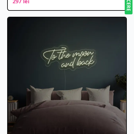
297 lei