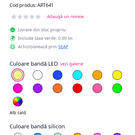
Informații de produs
Cod produs:
ART641
Reviews
·
Adaugă un review
Livrare din stoc propriu
Include taxa verde: 0.90 lei
Achiziționează prin
SEAP
Culoare bandă LED
vezi galerie
Alege culoare
Alb cald
Alb rece
Albastru
Cyan
Galben înflăcăra
Galben
Magenta
Mov
Portocaliu
Roșu
Roz deschis
Verde
RGB
Alb cald
Culoare bandă silicon