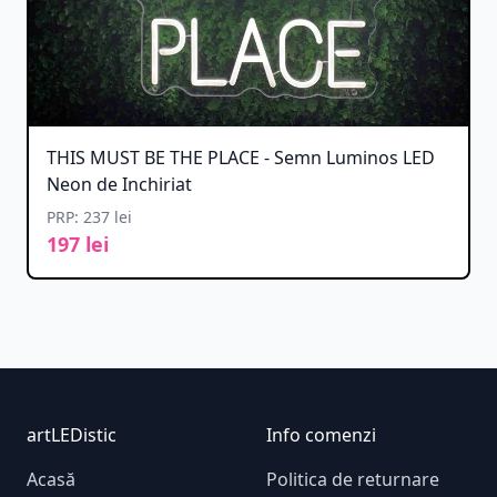
THIS MUST BE THE PLACE - Semn Luminos LED
Neon de Inchiriat
PRP: 237 lei
197 lei
Footer
artLEDistic
Info comenzi
Acasă
Politica de returnare