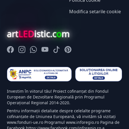
Politica cookie
Modifica setarile cookie
art
LED
istic.c
o
m
Facebook
Instagram
Whatsapp
Youtube
Tiktok
Pinterest
Investim în viitorul tău! Proiect cofinanțat din Fondul
European de Dezvoltare Regională prin Programul
Operațional Regional 2014-2020.
Pentru informații detaliate despre celelalte programe
cofinanțate de Uniunea Europeană, vă invităm să vizitați
www.fonduri-ue.ro Programul www.inforegio.ro Pagina de
Facebook https://www.facebook.com/inforegio.ro a