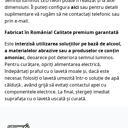
Semnul luminos LED neon poate fi realizat și la alte
dimensiuni. Îl puteți configura
aici
sau pentru detalii
suplimentare vă rugăm să ne contactați telefonic sau
prin e-mail.
Fabricat în România! Calitate premium garantată
Este
interzisă utilizarea soluțiilor pe bază de alcool,
a materialelor abrazive sau a produselor ce conțin
amoniac
, deoarece pot deteriora semnul luminos.
Pentru curățare, opriți alimentarea electrică,
îndepărtați praful cu o lavetă moale și, dacă este
necesar, folosiți o lavetă umezită într-o soluție de apă
călduță , având grijă să evitați contactul apei cu
componentele electrice. La final, ștergeți imediat
suprafața cu o lavetă uscată și curată.