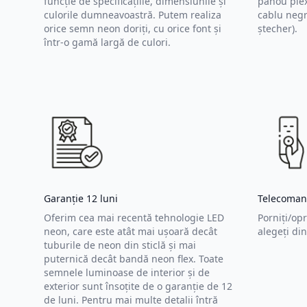
funcție de specificațiile, dimensiunile și
panou plex
culorile dumneavoastră. Putem realiza
cablu negr
orice semn neon doriți, cu orice font și
ștecher).
într-o gamă largă de culori.
Garanție 12 luni
Telecoman
Oferim cea mai recentă tehnologie LED
Porniți/opr
neon, care este atât mai ușoară decât
alegeți di
tuburile de neon din sticlă și mai
puternică decât bandă neon flex. Toate
semnele luminoase de interior și de
exterior sunt însoțite de o garanție de 12
de luni. Pentru mai multe detalii întră