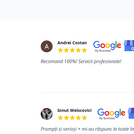
Review-uri
Andrei Costan
5 din 5 stele
Recomand 100%! Servicii profesionale!
Ionut Weiscovici
5 din 5 stele
Prompți și serioși + mi-au răspuns la toate în