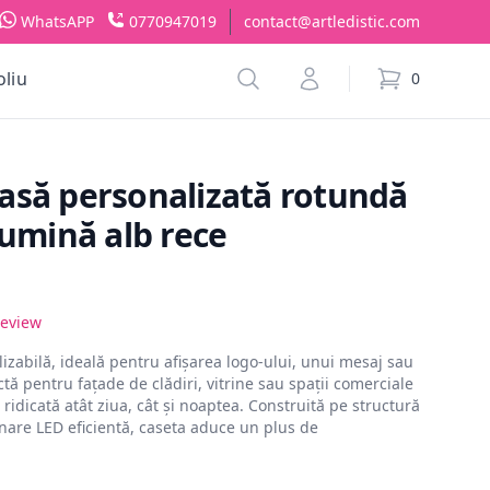
WhatsAPP
0770947019
contact@artledistic.com
Search
Account
oliu
0
items in cart,
asă personalizată rotundă
lumină alb rece
eview
zabilă, ideală pentru afișarea logo-ului, unui mesaj sau
ctă pentru fațade de clădiri, vitrine sau spații comerciale
e ridicată atât ziua, cât și noaptea. Construită pe structură
inare LED eficientă, caseta aduce un plus de