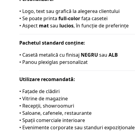
• Logo, text sau grafică la alegerea clientului
• Se poate printa
full-color
fața casetei
• Aspect
mat
sau
lucios
, în funcție de preferințe
Pachetul standard conține:
• Casetă metalică cu finisaj
NEGRU
sau
ALB
• Panou plexiglas personalizat
Utilizare recomandată:
• Fațade de clădiri
• Vitrine de magazine
• Recepții, showroomuri
• Saloane, cafenele, restaurante
• Spații comerciale interioare
• Evenimente corporate sau standuri expoziționale