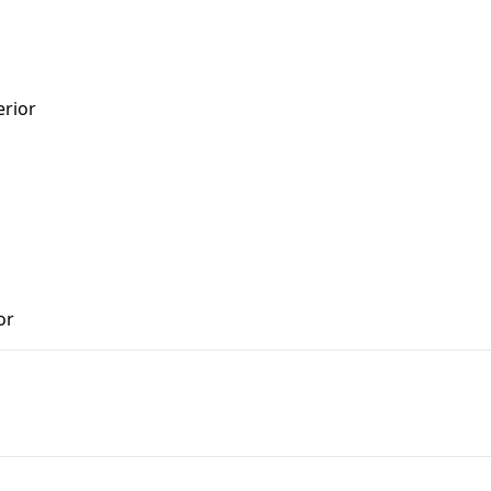
erior
or