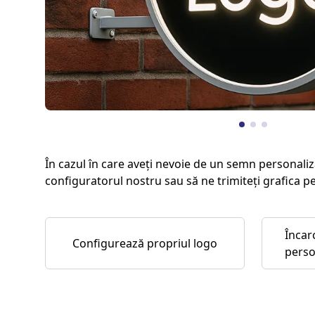
În cazul în care aveți nevoie de un semn personaliz
configuratorul nostru sau să ne trimiteți grafica p
Încar
Configurează propriul logo
perso