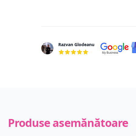
Razvan Glodeanu
5 din 5 stele
Produse asemănătoare