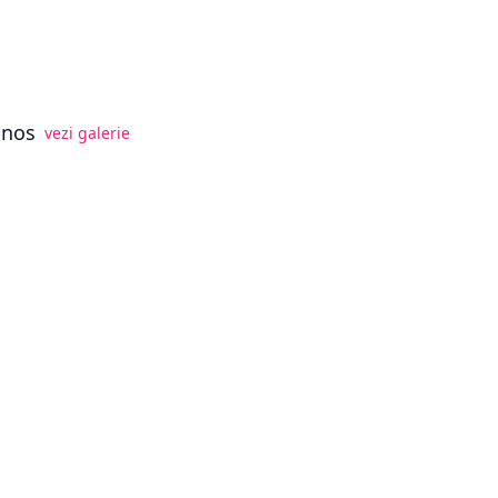
i
inos
vezi galerie