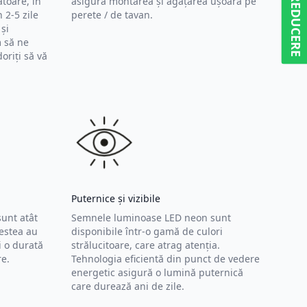
5% REDUCERE
ătoare, în
asigura montarea și agățarea ușoară pe
 2-5 zile
perete / de tavan.
și
 să ne
oriți să vă
Puternice și vizibile
unt atât
Semnele luminoase LED neon sunt
cestea au
disponibile într-o gamă de culori
 o durată
strălucitoare, care atrag atenția.
re.
Tehnologia eficientă din punct de vedere
energetic asigură o lumină puternică
care durează ani de zile.