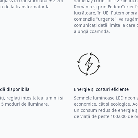
iglass la transformator + 2.7m
Sameday curier în 1-2 zile lucr
u de la transformator la
România și prin Fedex Curier în
lucrătoare, în UE. Putem onora 
comenzile "urgente", va rugăm
comunicați dată limita la care d
ajungă coamnda.
dă disponibilă
Energie și costuri eficiente
iți, reglați intesitatea luminii și
Semnele luminoase LED neon s
n 5 moduri de iluminare.
economice, cât și ecologice. A
un consum redus de energie și
de viață de peste 100.000 de o