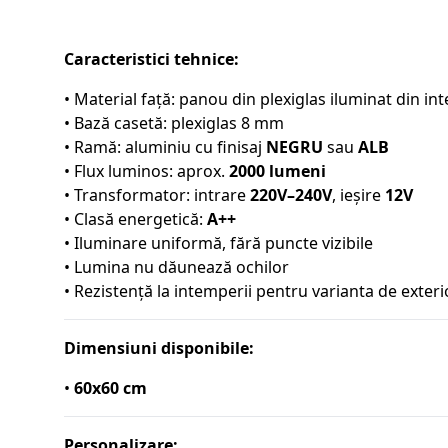
Caracteristici tehnice:
• Material față: panou din plexiglas iluminat din int
• Bază casetă: plexiglas 8 mm
• Ramă: aluminiu cu finisaj
NEGRU
sau
ALB
• Flux luminos: aprox.
2000 lumeni
• Transformator: intrare
220V–240V
, ieșire
12V
• Clasă energetică:
A++
• Iluminare uniformă, fără puncte vizibile
• Lumina nu dăunează ochilor
• Rezistență la intemperii pentru varianta de exteri
Dimensiuni disponibile:
•
60x60 cm
Personalizare: