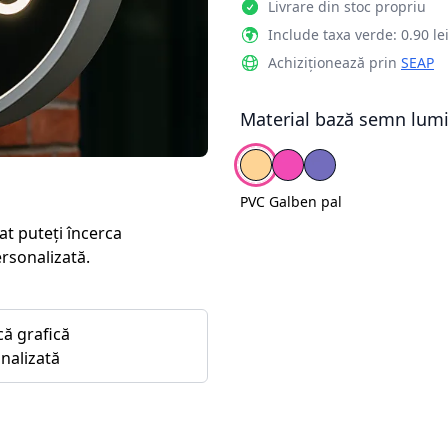
Livrare din stoc propriu
Include taxa verde: 0.90 le
Achiziționează prin
SEAP
Material bază semn lum
Alege fundal
PVC Galben pal
PVC Roz
PVC Mov
PVC Galben pal
at puteți încerca
ersonalizată.
că grafică
nalizată