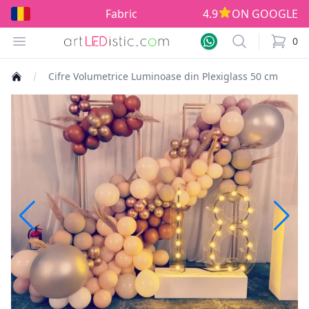
Fabricat în România!
4.9
ON GOOGLE
Open menu
Search
0
items i
Cifre Volumetrice Luminoase din Plexiglass 50 cm