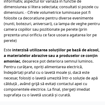
informativ, aspectul lor variaza in functie de
dimensiunea si litera selectata; consultati si pozele cu
dimensiuni. - Cifrele volumetrice luminoase pot fi
folosite ca decoratiune pentru diverse evenimente
(nunti, botezuri, aniversari), ca lampa de veghe pentru
camera copiilor sau pozitionate pe perete (prin
prezenta unui orificiu ce face usoara agatarea lor pe
perete)
Este
interzisă utilizarea soluțiilor pe bază de alcool,
a materialelor abrazive sau a produselor ce conțin
amoniac
, deoarece pot deteriora semnul luminos.
Pentru curățare, opriți alimentarea electrică,
îndepărtați praful cu o lavetă moale și, dacă este
necesar, folosiți o lavetă umezită într-o soluție de apă
călduță , având grijă să evitați contactul apei cu
componentele electrice. La final, ștergeți imediat
suprafața cu o lavetă uscată și curată.