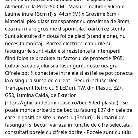
Alimentare la Priza 50 CM - Masuri: Inaltime 50cm x
Latime intre 13cm (I) si 44cm (M) x Grosime 6cm -
Material: plexiglass transparent cu grosimea de 8mm;
cea mai mare grosime disponibila; foarte rezistenta -
Sunt alcatuite din doua foi de plexi (stand alone), nu
necesita montaj - Partea electrica: cablurile si
fasungurile sunt vizibile si rezistente la intemperii,
fiind folosite produse cu factorul de protectie IP65.
Culoarea cablajului si a fasungurilor este neagra -
Cifrele pot fi conectate intre ele si astfel se pot conecta
la o singura sursa de curent - Becuri incluse: Bec
Transparent Retro cu 9 LEDuri, 1W, din Plastic, E27,
G50, Lumina Calda, de Exterior
(https://ghirlandeluminoase.ro/bec-9-led-plastic) - Se
poate monta orice tip de bec cu fasung E27 din cele pe
care le gasiti pe site-ul nostru (Becuri) - Numarul de
fasunguri si becuri variaza in functie de cifra selectata,
consultati pozele cu cifrele dorite - Pozele sunt cu titlu