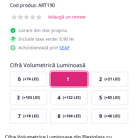
Informații de produs
Cod produs:
ART190
Reviews
·
Adaugă un review
Livrare din stoc propriu
Include taxa verde: 0.90 lei
Achiziționează prin
SEAP
Cifră Volumetrică Luminoasă
Opțiune Cifră Volumetrică Luminoasă
0
1
2
(+74 LEI)
(+21 LEI)
3
4
5
(+103 LEI)
(+132 LEI)
(+85 LEI)
7
8
9
(+18 LEI)
(+104 LEI)
(+46 LEI)
Cifre Volumetrice Luminoase din Plexiglass cu