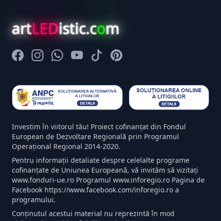
art
LED
istic.c
o
m
Facebook
Instagram
Whatsapp
Youtube
Tiktok
Pinterest
Investim în viitorul tău! Proiect cofinanțat din Fondul
European de Dezvoltare Regională prin Programul
Operațional Regional 2014-2020.
Pentru informații detaliate despre celelalte programe
cofinanțate de Uniunea Europeană, vă invităm să vizitați
www.fonduri-ue.ro Programul www.inforegio.ro Pagina de
Facebook https://www.facebook.com/inforegio.ro a
programului.
Conținutul acestui material nu reprezintă în mod