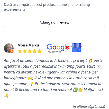
Dacă ai cumpărat acest produs, spune și altor clienți
experiența ta
Adaugă un review
Review-uri
Moise Marcu
5 din 5 stele
Am făcut un semn luminos la ArtLEDistic și a ieșit 🔥 peste
așteptări! Totul a fost realizat într-un timp foarte scurt ⏱️
pentru că aveam nevoie urgent – iar echipa a fost super
înțelegătoare 🙌, lăsând alte comenzi în urmă ca să mă
ajute pe mine. 💡 Profesionalism, seriozitate și oameni de
nota 10! Recomand cu toată încrederea! ✅👏 Mulțumesc!
🙏
în ultima săptămână