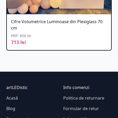
Cifre Volumetrice Luminoase din Plexiglass 70
cm
PRP: 856 lei
713 lei
Footer
artLEDistic
Info comenzi
Acasă
Politica de returnare
Blog
Formular de retur