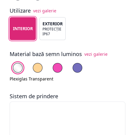
Utilizare
vezi galerie
Alege tipul de utilizare
EXTERIOR
INTERIOR
PROTECȚIE
IP67
Material bază semn luminos
vezi galerie
Alege fundal
Plexiglas Transparent
PVC Galben pal
PVC Roz
PVC Mov
Plexiglas Transparent
Sistem de prindere