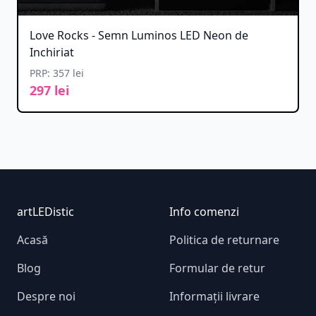
Love Rocks - Semn Luminos LED Neon de
Inchiriat
PRP: 357 lei
297 lei
Footer
artLEDistic
Info comenzi
Acasă
Politica de returnare
Blog
Formular de retur
Despre noi
Informații livrare