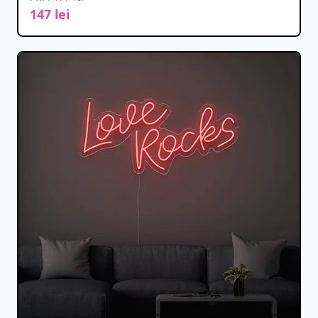
147 lei