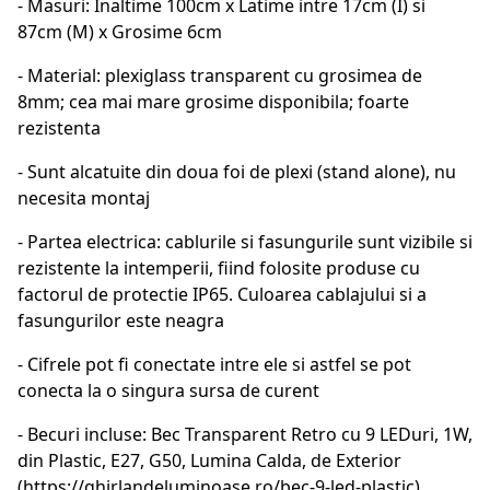
- Masuri: Inaltime 100cm x Latime intre 17cm (I) si
87cm (M) x Grosime 6cm
- Material: plexiglass transparent cu grosimea de
8mm; cea mai mare grosime disponibila; foarte
rezistenta
- Sunt alcatuite din doua foi de plexi (stand alone), nu
necesita montaj
- Partea electrica: cablurile si fasungurile sunt vizibile si
rezistente la intemperii, fiind folosite produse cu
factorul de protectie IP65. Culoarea cablajului si a
fasungurilor este neagra
- Cifrele pot fi conectate intre ele si astfel se pot
conecta la o singura sursa de curent
- Becuri incluse: Bec Transparent Retro cu 9 LEDuri, 1W,
din Plastic, E27, G50, Lumina Calda, de Exterior
(https://ghirlandeluminoase.ro/bec-9-led-plastic)