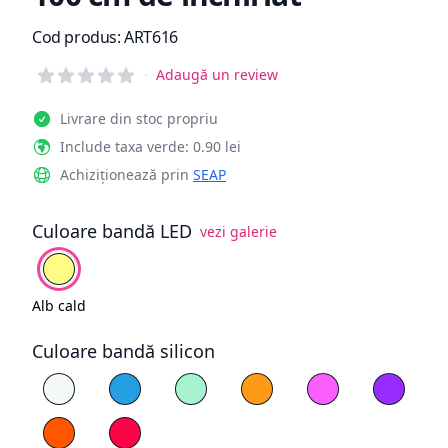
Informații de produs
Cod produs:
ART616
Reviews
·
Adaugă un review
Livrare din stoc propriu
Include taxa verde: 0.90 lei
Achiziționează prin
SEAP
Culoare bandă LED
vezi galerie
Alege culoare
Alb cald
Alb cald
Culoare bandă silicon
Alege culoare silicon
Alb
Albastru
Cyan
Galben
Magenta
Mov
Portocaliu
Roșu