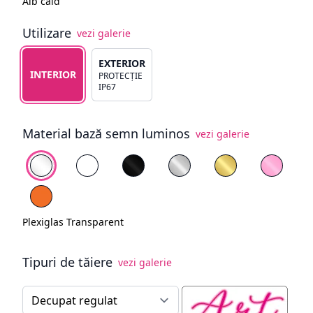
Alb cald
Utilizare
vezi galerie
Alege tipul de utilizare
EXTERIOR
INTERIOR
PROTECȚIE
IP67
Material bază semn luminos
vezi galerie
Alege fundal
Plexiglas Transparent
Plexiglas Alb
Plexiglas Negru
Plexiglas Oglindă Arginti
Plexiglas Oglind
Plexigl
PVC Portocaliu
Plexiglas Transparent
Tipuri de tăiere
vezi galerie
Tip tăiere semn luminos