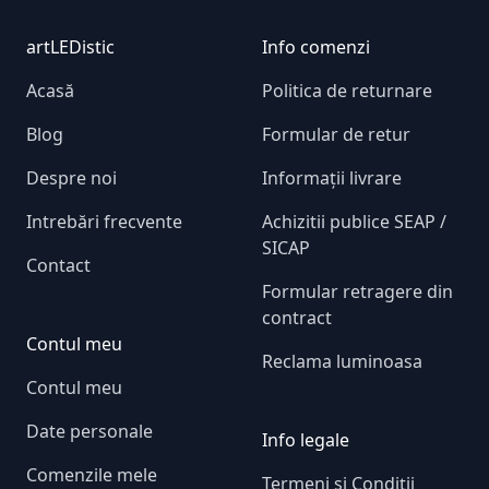
Footer
artLEDistic
Info comenzi
Acasă
Politica de returnare
Blog
Formular de retur
Despre noi
Informații livrare
Intrebări frecvente
Achizitii publice SEAP /
SICAP
Contact
Formular retragere din
contract
Contul meu
Reclama luminoasa
Contul meu
Date personale
Info legale
Comenzile mele
Termeni și Condiții