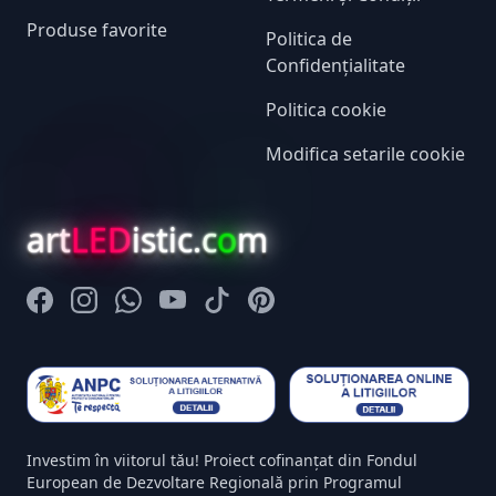
Produse favorite
Politica de
Confidențialitate
Politica cookie
Modifica setarile cookie
art
LED
istic.c
o
m
Facebook
Instagram
Whatsapp
Youtube
Tiktok
Pinterest
Investim în viitorul tău! Proiect cofinanțat din Fondul
European de Dezvoltare Regională prin Programul