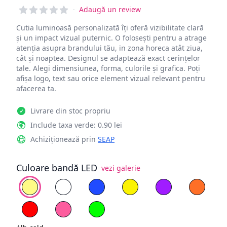
Reviews
·
Adaugă un review
Cutia luminoasă personalizată îți oferă vizibilitate clară
și un impact vizual puternic. O folosești pentru a atrage
atenția asupra brandului tău, in zona horeca atât ziua,
cât și noaptea. Designul se adaptează exact cerințelor
tale. Alegi dimensiunea, forma, culorile și grafica. Poți
afișa logo, text sau orice element vizual relevant pentru
afacerea ta.
Livrare din stoc propriu
Include taxa verde: 0.90 lei
Achiziționează prin
SEAP
Culoare bandă LED
vezi galerie
Alege culoare
Alb cald
Alb rece
Albastru
Galben lemon
Mov
Portoca
Roșu
Roz deschis
Verde