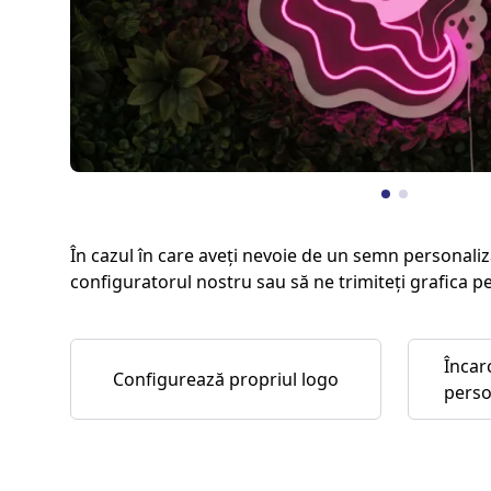
În cazul în care aveți nevoie de un semn personaliz
configuratorul nostru sau să ne trimiteți grafica p
Încar
Configurează propriul logo
perso