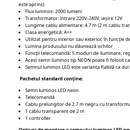
este aprins)
Flux luminos: 2000 lumeni
Transformator: intrare 220V-240V, ieșire 12V
Lungime cablu alimentare: 4.7 m (2 m cablu tran
Clasa energetică: A++
Utilizat pentru interior sau exterior, în funcție 
Lumina produsului nu dăunează ochilor
Funcţii telecomandă: 5 moduri de iluminare, regl
Acest semn luminos tip NEON poate fi folosit ca
Semnul luminos LED este varianta fiabilă ca dur
Pachetul standard conține:
Semn luminos LED neon
Telecomandă
Cablu prelungitor de 2.7 m negru cu transforma
1 cablu transparent de 2 m
1 controller
Opțiuni de montare a semnului luminos LED ne