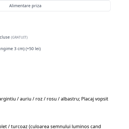
Alimentare priza
cluse
(GRATUIT)
ungime 3 cm) (+50 lei)
intiu / auriu / roz / rosu / albastru; Placaj vopsit
 violet / turcoaz (culoarea semnului luminos cand