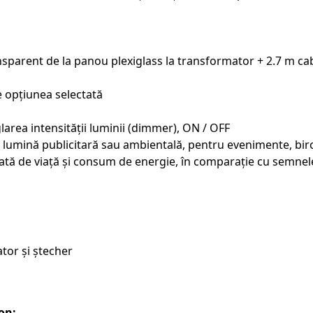
sparent de la panou plexiglass la transformator + 2.7 m ca
de opțiunea selectată
area intensității luminii (dimmer), ON / OFF
 lumină publicitară sau ambientală, pentru evenimente, biro
ată de viață și consum de energie, în comparație cu semnele
tor și ștecher
on: