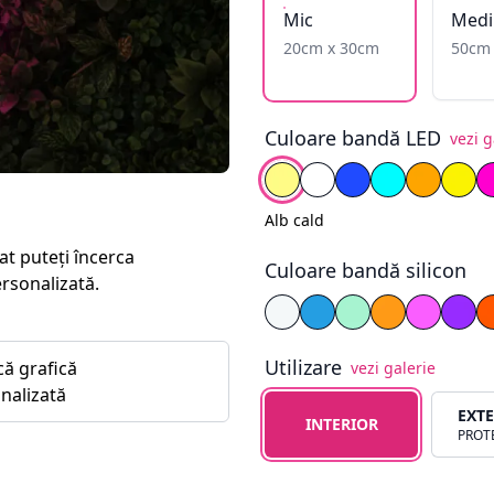
Mic
Medi
20cm x 30cm
50cm
Culoare bandă LED
vezi g
Alege culoare
Alb cald
Alb rece
Albastru
Cyan
Galben î
Gal
Alb cald
at puteți încerca
Culoare bandă silicon
ersonalizată.
Alege culoare silicon
Alb
Albastru
Cyan
Galben
Magent
Mov
Utilizare
că grafică
vezi galerie
nalizată
Alege tipul de utilizare
EXT
INTERIOR
PROTE