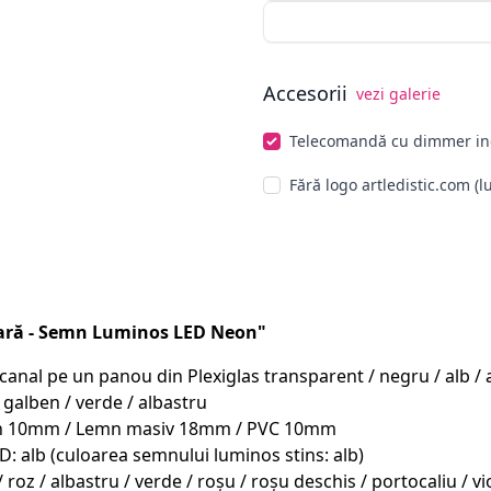
Accesorii
vezi galerie
Alege opționale
Telecomandă cu dimmer in
Fără logo artledistic.com (l
ară - Semn Luminos LED Neon"
al pe un panou din Plexiglas transparent / negru / alb / arg
 galben / verde / albastru
emn 10mm / Lemn masiv 18mm / PVC 10mm
D: alb (culoarea semnului luminos stins: alb)
/ roz / albastru / verde / roșu / roșu deschis / portocaliu /