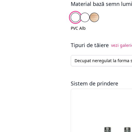
Material bază semn lum
Alege fundal
PVC Alb
Plexiglas Alb
Lemn Natur
PVC Alb
Tipuri de tăiere
vezi galeri
Tip tăiere semn luminos
Sistem de prindere