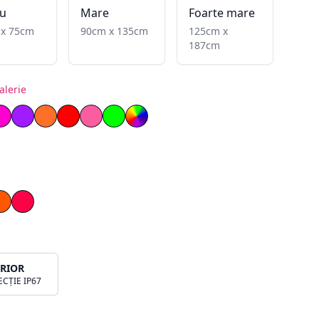
u
Mare
Foarte mare
 x 75cm
90cm x 135cm
125cm x
187cm
alerie
nflăcărat
ben lemon
Magenta
Mov
Portocaliu
Roșu
Roz deschis
Verde
RGB
a
Portocaliu
Roșu
ERIOR
CȚIE IP67