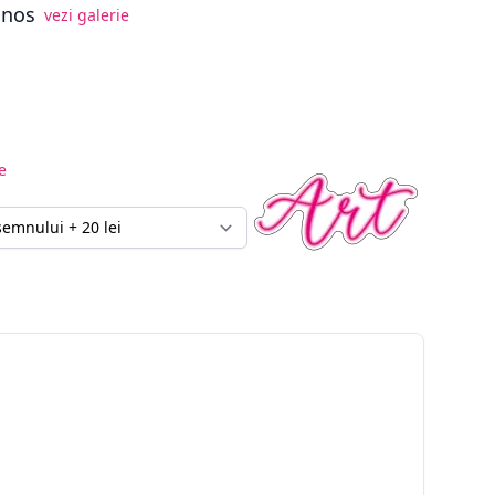
inos
vezi galerie
e