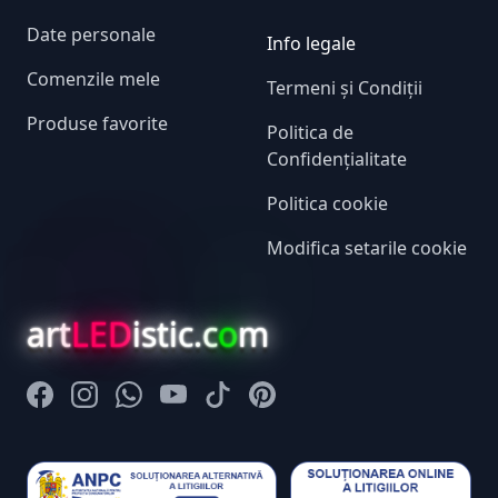
Date personale
Info legale
Comenzile mele
Termeni și Condiții
Produse favorite
Politica de
Confidențialitate
Politica cookie
Modifica setarile cookie
art
LED
istic.c
o
m
Facebook
Instagram
Whatsapp
Youtube
Tiktok
Pinterest