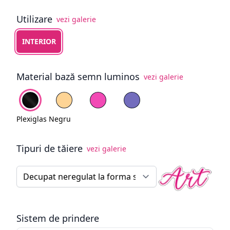
Utilizare
vezi galerie
Alege tipul de utilizare
INTERIOR
Material bază semn luminos
vezi galerie
Alege fundal
Plexiglas Negru
PVC Galben pal
PVC Roz
PVC Mov
Plexiglas Negru
Tipuri de tăiere
vezi galerie
Tip tăiere semn luminos
Sistem de prindere