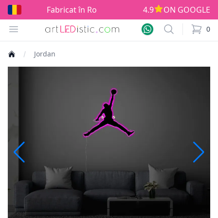
Fabricat în România!
4.9
ON GOOGLE
Open menu
Search
0
items i
Jordan