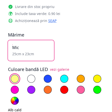
Livrare din stoc propriu
Include taxa verde: 0.90 lei
Achiziționează prin
SEAP
Mărime
Mic
25cm x 23cm
Culoare bandă LED
vezi galerie
Alege culoare
Alb cald
Alb rece
Albastru
Cyan
Galben înflăcăra
Galben
Magenta
Mov
Portocaliu
Roșu
Roz deschis
Verde
RGB
Alb cald