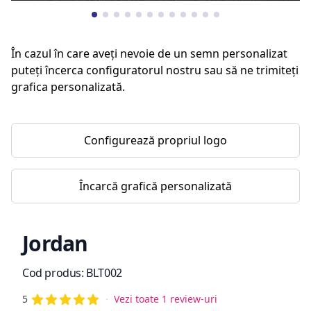
În cazul în care aveți nevoie de un semn personalizat
puteți încerca configuratorul nostru sau să ne trimiteți
grafica personalizată.
Configurează propriul logo
Încarcă grafică personalizată
Jordan
Informații de produs
Cod produs:
BLT002
din 5 stele
Reviews
5
·
Vezi toate 1 review-uri