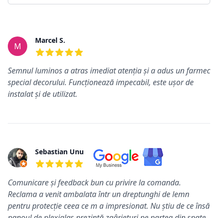
Review-uri
Marcel S.
M
5 din 5 stele
Semnul luminos a atras imediat atenția și a adus un farmec
special decorului. Funcționează impecabil, este ușor de
instalat și de utilizat.
Sebastian Unu
5 din 5 stele
Comunicare și feedback bun cu privire la comanda.
Reclama a venit ambalata într un dreptunghi de lemn
pentru protecție ceea ce m a impresionat. Nu știu de ce însă
panoul de plexiglas prezintă zgârieturi pe partea din spate.