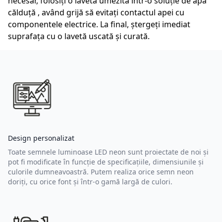
necesar, folosiți o lavetă umezită într-o soluție de apă
călduță , având grijă să evitați contactul apei cu
componentele electrice. La final, ștergeți imediat
suprafața cu o lavetă uscată și curată.
Design personalizat
Toate semnele luminoase LED neon sunt proiectate de noi și
pot fi modificate în funcție de specificațiile, dimensiunile și
culorile dumneavoastră. Putem realiza orice semn neon
doriți, cu orice font și într-o gamă largă de culori.