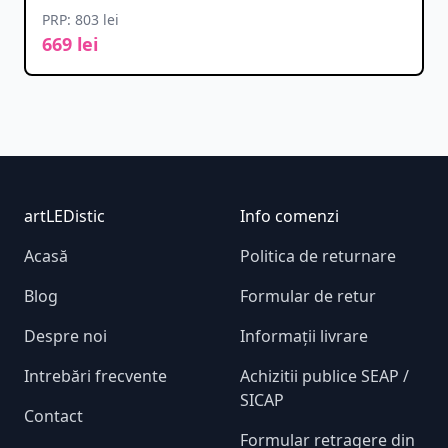
PRP: 803 lei
669 lei
Footer
artLEDistic
Info comenzi
Acasă
Politica de returnare
Blog
Formular de retur
Despre noi
Informații livrare
Intrebări frecvente
Achizitii publice SEAP /
SICAP
Contact
Formular retragere din