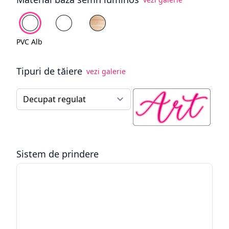
Alege fundal
PVC Alb
Plexiglas Alb
Lemn Natur
PVC Alb
Tipuri de tăiere
vezi galerie
Tip tăiere semn luminos
Sistem de prindere