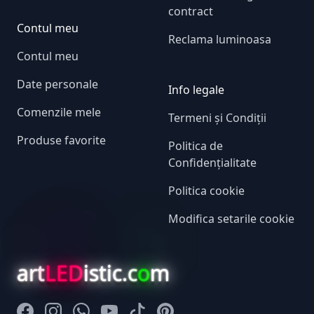
contract
Contul meu
Reclama luminoasa
Contul meu
Date personale
Info legale
Comenzile mele
Termeni și Condiții
Produse favorite
Politica de
Confidențialitate
Politica cookie
Modifica setarile cookie
art
LED
istic.c
o
m
Facebook
Instagram
Whatsapp
Youtube
Tiktok
Pinterest