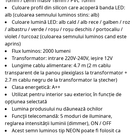
10mm / Lemn masiv 18mm / PVC 10mm
Culoare profil din silicon care acoperă banda LED:
alb (culoarea semnului luminos stins: alb)
Culoare lumină LED: alb cald / alb rece / galben / roz
/ albastru / verde / roșu / roșu deschis / portocaliu /
violet / turcoaz (culoarea semnului luminos cand este
aprins)
Flux luminos: 2000 lumeni
Transformator: intrare 220V-240V, ieșire 12V
Lungime cablu alimentare: 4.7 m (2 m cablu
transparent de la panou plexiglass la transformator +
2.7 m cablu negru de la transformator la ștecher)
Clasa energetică: A++
Utilizat pentru interior sau exterior, în funcție de
opțiunea selectată
Lumina produsului nu dăunează ochilor
Funcţii telecomandă: 5 moduri de iluminare,
reglarea intensității luminii (dimmer), ON / OFF
Acest semn luminos tip NEON poate fi folosit ca