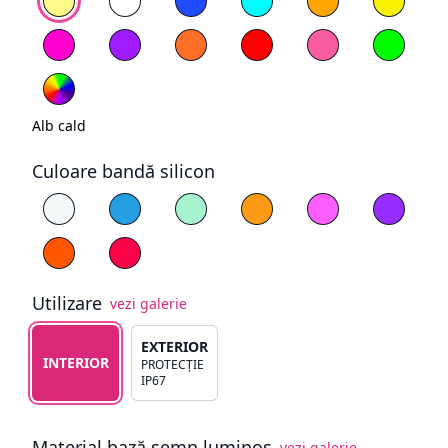
Magenta
Mov
Portocaliu
Roșu
Roz deschis
Verde
RGB
Alb cald
Culoare bandă silicon
Alege culoare silicon
Alb
Albastru
Cyan
Galben
Magenta
Mov
Portocaliu
Roșu
Utilizare
vezi galerie
Alege tipul de utilizare
EXTERIOR
INTERIOR
PROTECȚIE
IP67
Material bază semn luminos
vezi galerie