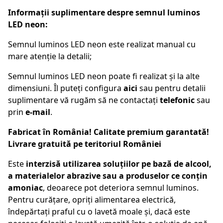
Informații suplimentare despre semnul luminos
LED neon:
Semnul luminos LED neon este realizat manual cu
mare atenție la detalii;
Semnul luminos LED neon poate fi realizat și la alte
dimensiuni. Îl puteți configura
aici
sau pentru detalii
suplimentare vă rugăm să ne contactați
telefonic
sau
prin
e-mail
.
Fabricat în România! Calitate premium garantată!
Livrare gratuită pe teritoriul României
Este
interzisă utilizarea soluțiilor pe bază de alcool,
a materialelor abrazive sau a produselor ce conțin
amoniac
, deoarece pot deteriora semnul luminos.
Pentru curățare, opriți alimentarea electrică,
îndepărtați praful cu o lavetă moale și, dacă este