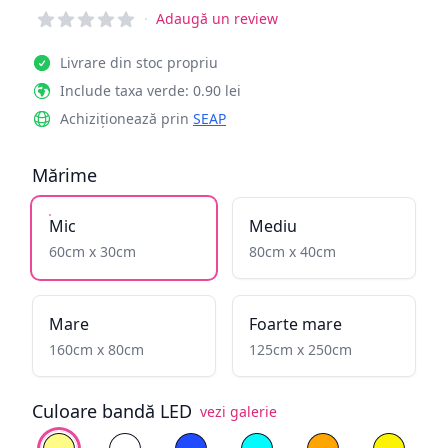
Reviews
·
Adaugă un review
Livrare din stoc propriu
Include taxa verde: 0.90 lei
Achiziționează prin
SEAP
Mărime
Mic
Mediu
60cm x 30cm
80cm x 40cm
Mare
Foarte mare
160cm x 80cm
125cm x 250cm
Culoare bandă LED
vezi galerie
Alege culoare
Alb cald
Alb rece
Albastru
Cyan
Galben înflăcăra
Galben