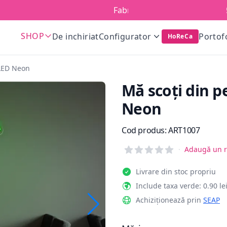
Fabricat în România!
SHOP
De inchiriat
Configurator
Portof
HoReCa
 LED Neon
Mă scoți din 
Neon
Informații de produs
Cod produs:
ART1007
Reviews
·
Adaugă un r
Livrare din stoc propriu
Include taxa verde: 0.90 le
Achiziționează prin
SEAP