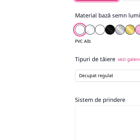
Material bază semn lum
Alege fundal
PVC Alb
Plexiglas Transparen
Plexiglas Alb
Plexiglas Ne
Plexigla
Plex
PVC Alb
Tipuri de tăiere
vezi galeri
Tip tăiere semn luminos
Sistem de prindere