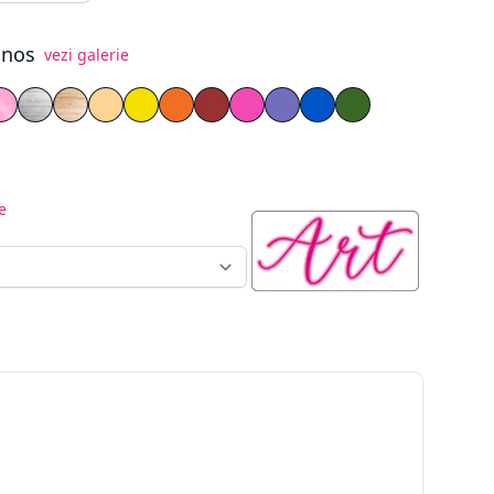
inos
vezi galerie
t
gru
s Oglindă Argintiu
iglas Oglindă Auriu
Plexiglas Oglindă Roz
Placaj Vopsit Alb
Lemn Natur
PVC Galben pal
PVC Galben
PVC Portocaliu
PVC Roșu
PVC Roz
PVC Mov
PVC Albastru
PVC Verde
e