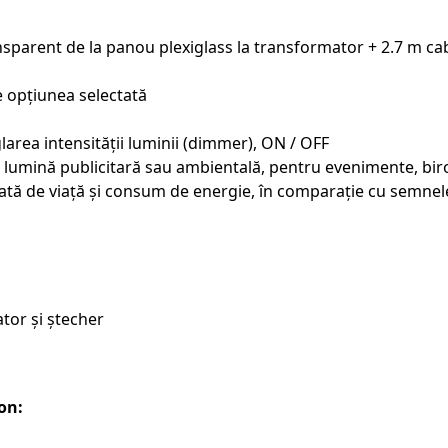
sparent de la panou plexiglass la transformator + 2.7 m ca
de opțiunea selectată
area intensității luminii (dimmer), ON / OFF
 lumină publicitară sau ambientală, pentru evenimente, biro
ată de viață și consum de energie, în comparație cu semnele
tor și ștecher
on: