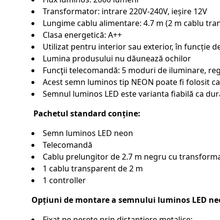
Transformator: intrare 220V-240V, ieșire 12V
Lungime cablu alimentare: 4.7 m (2 m cablu tran
Clasa energetică: A++
Utilizat pentru interior sau exterior, în funcție 
Lumina produsului nu dăunează ochilor
Funcţii telecomandă: 5 moduri de iluminare, regl
Acest semn luminos tip NEON poate fi folosit ca
Semnul luminos LED este varianta fiabilă ca dur
Pachetul standard conține:
Semn luminos LED neon
Telecomandă
Cablu prelungitor de 2.7 m negru cu transforma
1 cablu transparent de 2 m
1 controller
Opțiuni de montare a semnului luminos LED ne
Fixat pe perete prin distanțiere metalice;