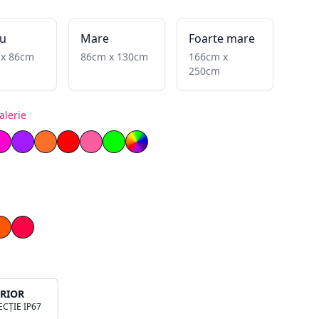
u
Mare
Foarte mare
 x 86cm
86cm x 130cm
166cm x
250cm
alerie
nflăcărat
ben lemon
Magenta
Mov
Portocaliu
Roșu
Roz deschis
Verde
RGB
a
Portocaliu
Roșu
ERIOR
CȚIE IP67