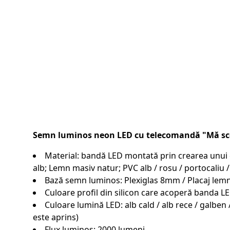
Semn luminos neon LED cu telecomandă "Mă sco
Material: bandă LED montată prin crearea unui can
alb; Lemn masiv natur; PVC alb / rosu / portocaliu /
Bază semn luminos: Plexiglas 8mm / Placaj l
Culoare profil din silicon care acoperă banda LE
Culoare lumină LED: alb cald / alb rece / galben 
este aprins)
Flux luminos: 2000 lumeni