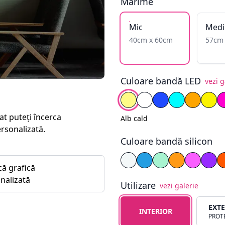
Mărime
Mic
Medi
40cm x 60cm
57cm
Culoare bandă LED
vezi g
Alege culoare
Alb cald
Alb rece
Albastru
Cyan
Galben î
Gal
at puteți încerca
Alb cald
ersonalizată.
Culoare bandă silicon
Alege culoare silicon
Alb
Albastru
Cyan
Galben
Magent
Mov
că grafică
nalizată
Utilizare
vezi galerie
Alege tipul de utilizare
EXT
INTERIOR
PROTE