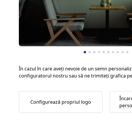
În cazul în care aveți nevoie de un semn personaliz
configuratorul nostru sau să ne trimiteți grafica p
Încar
Configurează propriul logo
perso