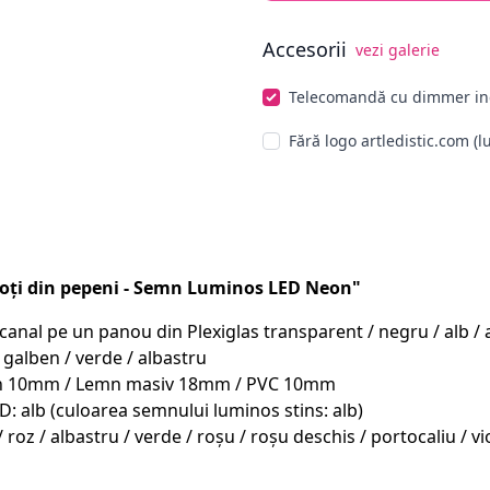
Accesorii
vezi galerie
Alege opționale
Telecomandă cu dimmer in
Fără logo artledistic.com (l
ți din pepeni - Semn Luminos LED Neon"
al pe un panou din Plexiglas transparent / negru / alb / arg
 galben / verde / albastru
emn 10mm / Lemn masiv 18mm / PVC 10mm
D: alb (culoarea semnului luminos stins: alb)
/ roz / albastru / verde / roșu / roșu deschis / portocaliu /