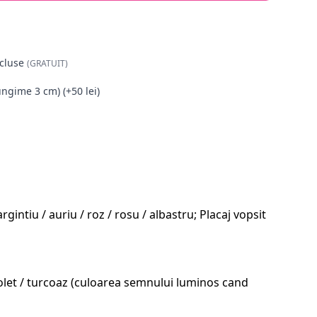
cluse
(GRATUIT)
ungime 3 cm) (+50 lei)
intiu / auriu / roz / rosu / albastru; Placaj vopsit
 violet / turcoaz (culoarea semnului luminos cand