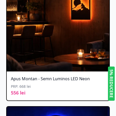
5% REDUCERE
Apus Montan - Semn Luminos LED Neon
PRP: 668 lei
556 lei