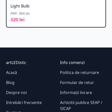
Light Bulb
PRP: 384 lei
320 lei
Footer
artLEDistic
Info comenzi
Acasă
Politica de returnare
Blog
Formular de retur
Despre noi
Informații livrare
Intrebări frecvente
Achizitii publice SEAP /
SICAP