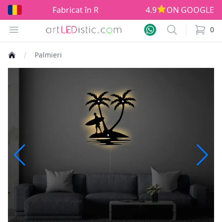
Fabricat în România!
4.9
ON GOOGLE
Open menu
Search
0
items i
Palmieri