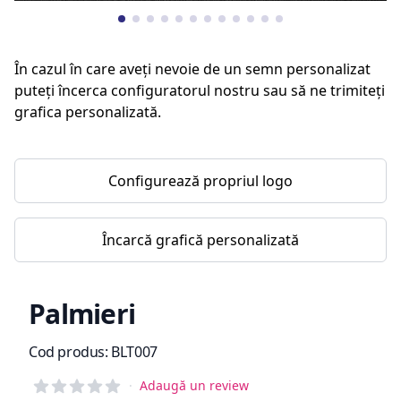
În cazul în care aveți nevoie de un semn personalizat
puteți încerca configuratorul nostru sau să ne trimiteți
grafica personalizată.
Configurează propriul logo
Încarcă grafică personalizată
Palmieri
Informații de produs
Cod produs:
BLT007
Reviews
·
Adaugă un review