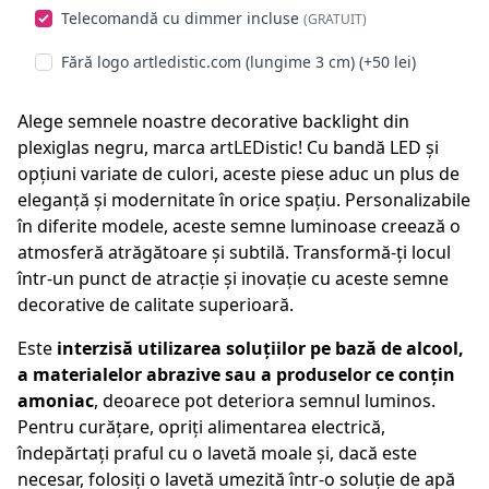
Telecomandă cu dimmer incluse
(GRATUIT)
Fără logo artledistic.com (lungime 3 cm) (+50 lei)
Alege semnele noastre decorative backlight din
plexiglas negru, marca artLEDistic! Cu bandă LED și
opțiuni variate de culori, aceste piese aduc un plus de
eleganță și modernitate în orice spațiu. Personalizabile
în diferite modele, aceste semne luminoase creează o
atmosferă atrăgătoare și subtilă. Transformă-ți locul
într-un punct de atracție și inovație cu aceste semne
decorative de calitate superioară.
Este
interzisă utilizarea soluțiilor pe bază de alcool,
a materialelor abrazive sau a produselor ce conțin
amoniac
, deoarece pot deteriora semnul luminos.
Pentru curățare, opriți alimentarea electrică,
îndepărtați praful cu o lavetă moale și, dacă este
necesar, folosiți o lavetă umezită într-o soluție de apă