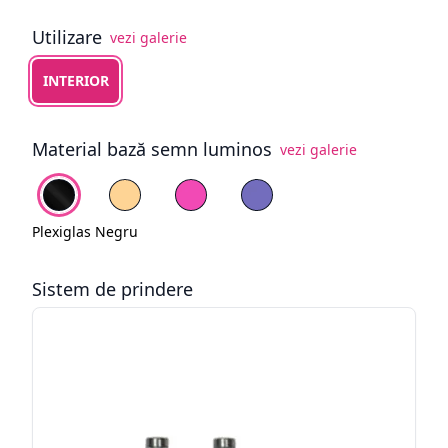
Utilizare
vezi galerie
Alege tipul de utilizare
INTERIOR
Material bază semn luminos
vezi galerie
Alege fundal
Plexiglas Negru
PVC Galben pal
PVC Roz
PVC Mov
Plexiglas Negru
Sistem de prindere