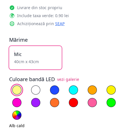
Livrare din stoc propriu
Include taxa verde: 0.90 lei
Achiziționează prin
SEAP
Mărime
Mic
40cm x 43cm
Culoare bandă LED
vezi galerie
Alege culoare
Alb cald
Alb rece
Albastru
Cyan
Galben înflăcăra
Galben
Magenta
Mov
Portocaliu
Roșu
Roz deschis
Verde
RGB
Alb cald