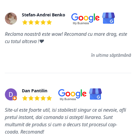
Stefan-Andrei Benko
5 din 5 stele
Reclama noastră este wow! Recomand cu mare drag, este
cu totul altceva !❤️
în ultima săptămână
Dan Pantilin
5 din 5 stele
Site-ul este foarte util, isi stabilesti singur ce ai nevoie, afli
pretul instant, dai comanda si astepti livrarea. Sunt
multumit de produs si cum a decurs tot procesul cap-
coada. Recomand!