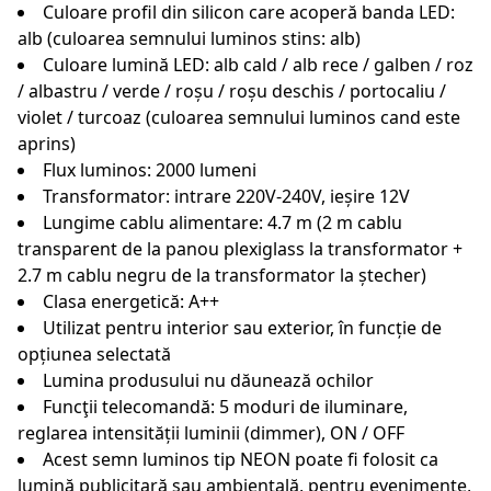
Culoare profil din silicon care acoperă banda LED:
alb (culoarea semnului luminos stins: alb)
Culoare lumină LED: alb cald / alb rece / galben / roz
/ albastru / verde / roșu / roșu deschis / portocaliu /
violet / turcoaz (culoarea semnului luminos cand este
aprins)
Flux luminos: 2000 lumeni
Transformator: intrare 220V-240V, ieșire 12V
Lungime cablu alimentare: 4.7 m (2 m cablu
transparent de la panou plexiglass la transformator +
2.7 m cablu negru de la transformator la ștecher)
Clasa energetică: A++
Utilizat pentru interior sau exterior, în funcție de
opțiunea selectată
Lumina produsului nu dăunează ochilor
Funcţii telecomandă: 5 moduri de iluminare,
reglarea intensității luminii (dimmer), ON / OFF
Acest semn luminos tip NEON poate fi folosit ca
lumină publicitară sau ambientală, pentru evenimente,