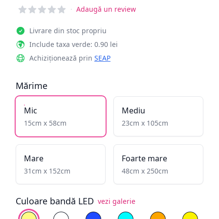
Reviews
·
Adaugă un review
Livrare din stoc propriu
Include taxa verde: 0.90 lei
Achiziționează prin
SEAP
Mărime
Mic
Mediu
15cm x 58cm
23cm x 105cm
Mare
Foarte mare
31cm x 152cm
48cm x 250cm
Culoare bandă LED
vezi galerie
Alege culoare
Alb cald
Alb rece
Albastru
Cyan
Galben înflăcăra
Galben