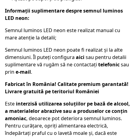
Informații suplimentare despre semnul luminos
LED neon:
Semnul luminos LED neon este realizat manual cu
mare atenție la detalii;
Semnul luminos LED neon poate fi realizat și la alte
dimensiuni. Îl puteți configura
aici
sau pentru detalii
suplimentare vă rugăm să ne contactați
telefonic
sau
prin
e-mail
.
Fabricat în România! Calitate premium garantată!
Livrare gratuită pe teritoriul României
Este
interzisă utilizarea soluțiilor pe bază de alcool,
a materialelor abrazive sau a produselor ce conțin
amoniac
, deoarece pot deteriora semnul luminos.
Pentru curățare, opriți alimentarea electrică,
îndepărtați praful cu o lavetă moale și, dacă este