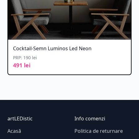
Cocktail-Semn Luminos Led Neon
PRP: 190 lei
491 lei
Footer
artLEDistic
Info comenzi
Acasă
Politica de returnare