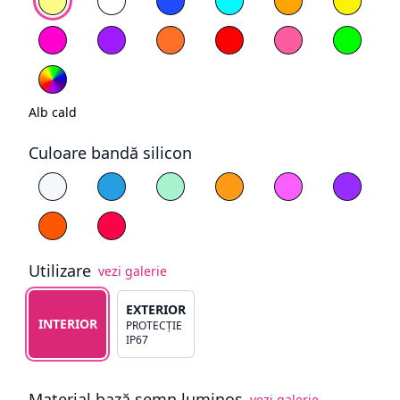
Magenta
Mov
Portocaliu
Roșu
Roz deschis
Verde
RGB
Alb cald
Culoare bandă silicon
Alege culoare silicon
Alb
Albastru
Cyan
Galben
Magenta
Mov
Portocaliu
Roșu
Utilizare
vezi galerie
Alege tipul de utilizare
EXTERIOR
INTERIOR
PROTECȚIE
IP67
Material bază semn luminos
vezi galerie