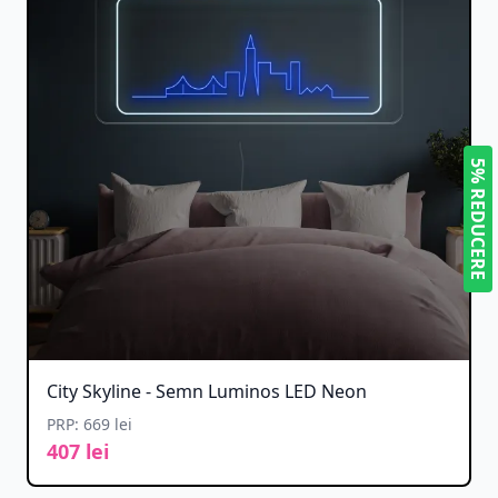
5% REDUCERE
City Skyline - Semn Luminos LED Neon
PRP: 669 lei
407 lei