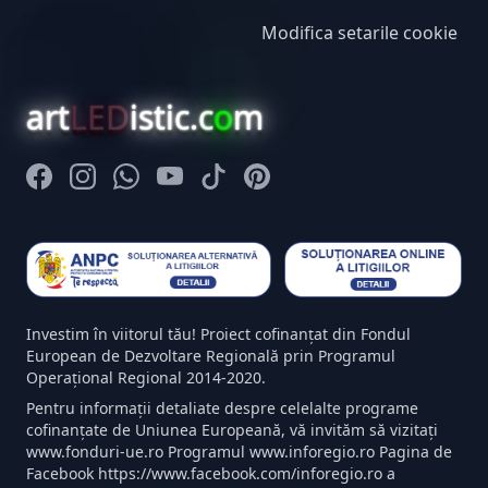
Modifica setarile cookie
art
LED
istic.c
o
m
Facebook
Instagram
Whatsapp
Youtube
Tiktok
Pinterest
Investim în viitorul tău! Proiect cofinanțat din Fondul
European de Dezvoltare Regională prin Programul
Operațional Regional 2014-2020.
Pentru informații detaliate despre celelalte programe
cofinanțate de Uniunea Europeană, vă invităm să vizitați
www.fonduri-ue.ro Programul www.inforegio.ro Pagina de
Facebook https://www.facebook.com/inforegio.ro a