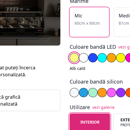
Mărime
Mic
Medi
60cm x 60cm
81cm
Culoare bandă LED
vezi g
Alege culoare
Alb cald
Alb rece
Albastru
Cyan
Galben î
Gal
at puteți încerca
Alb cald
ersonalizată.
Culoare bandă silicon
Alege culoare silicon
Alb
Albastru
Cyan
Galben
Magent
Mov
că grafică
nalizată
Utilizare
vezi galerie
Alege tipul de utilizare
EXT
INTERIOR
PROTE