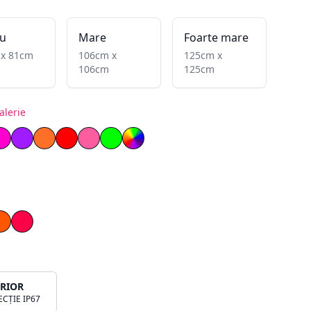
u
Mare
Foarte mare
 x 81cm
106cm x
125cm x
106cm
125cm
alerie
nflăcărat
ben lemon
Magenta
Mov
Portocaliu
Roșu
Roz deschis
Verde
RGB
a
Portocaliu
Roșu
ERIOR
CȚIE IP67