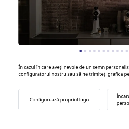
În cazul în care aveți nevoie de un semn personaliz
configuratorul nostru sau să ne trimiteți grafica p
Încar
Configurează propriul logo
perso