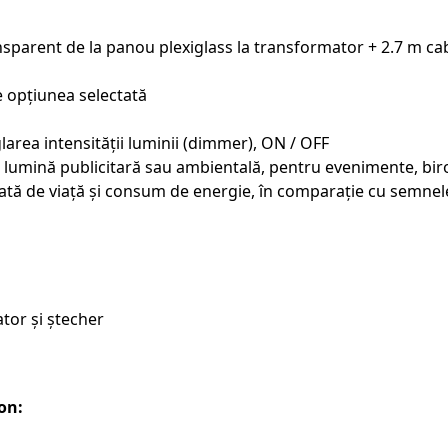
sparent de la panou plexiglass la transformator + 2.7 m ca
de opțiunea selectată
area intensității luminii (dimmer), ON / OFF
 lumină publicitară sau ambientală, pentru evenimente, biro
ată de viață și consum de energie, în comparație cu semnele
tor și ștecher
on: