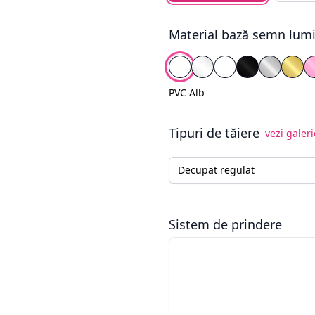
Material bază semn lum
Alege fundal
PVC Alb
Plexiglas Transparen
Plexiglas Alb
Plexiglas Ne
Plexigla
Plex
PVC Alb
Tipuri de tăiere
vezi galeri
Tip tăiere semn luminos
Sistem de prindere