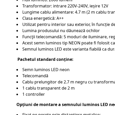
Transformator: intrare 220V-240V, ieșire 12V
Lungime cablu alimentare: 4.7 m (2 m cablu tran
Clasa energetică: A++
Utilizat pentru interior sau exterior, în funcție 
Lumina produsului nu dăunează ochilor
Funcţii telecomandă: 5 moduri de iluminare, regl
Acest semn luminos tip NEON poate fi folosit ca
Semnul luminos LED este varianta fiabilă ca dur
Pachetul standard conține:
Semn luminos LED neon
Telecomandă
Cablu prelungitor de 2.7 m negru cu transforma
1 cablu transparent de 2 m
1 controller
Opțiuni de montare a semnului luminos LED ne
Fixat pe perete prin distanțiere metalice;