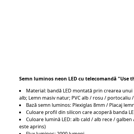
Semn luminos neon LED cu telecomandă "Use t
Material: bandă LED montată prin crearea unui can
alb; Lemn masiv natur; PVC alb / rosu / portocaliu /
Bază semn luminos: Plexiglas 8mm / Placaj l
Culoare profil din silicon care acoperă banda LE
Culoare lumină LED: alb cald / alb rece / galben 
este aprins)
Flux luminos: 2000 lumeni