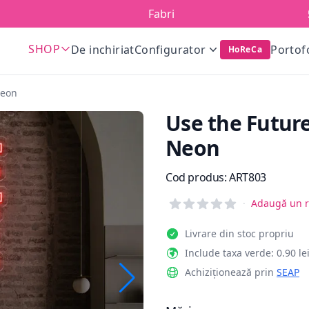
Fabricat în România!
SHOP
De inchiriat
Configurator
Portof
HoReCa
Neon
Use the Futur
Neon
Informații de produs
Cod produs:
ART803
Reviews
·
Adaugă un r
Livrare din stoc propriu
Include taxa verde: 0.90 le
Achiziționează prin
SEAP