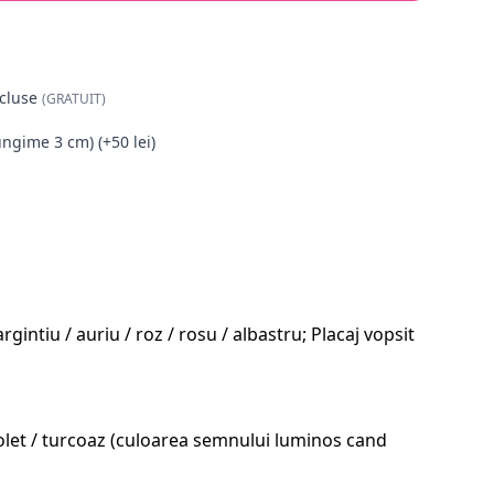
cluse
(GRATUIT)
ungime 3 cm) (+50 lei)
intiu / auriu / roz / rosu / albastru; Placaj vopsit
 violet / turcoaz (culoarea semnului luminos cand