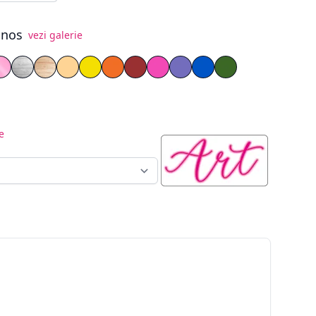
inos
vezi galerie
t
gru
s Oglindă Argintiu
iglas Oglindă Auriu
Plexiglas Oglindă Roz
Placaj Vopsit Alb
Lemn Natur
PVC Galben pal
PVC Galben
PVC Portocaliu
PVC Roșu
PVC Roz
PVC Mov
PVC Albastru
PVC Verde
e