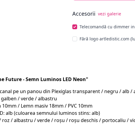
Accesorii
vezi galerie
Alege opționale
Telecomandă cu dimmer in
Fără logo artledistic.com (l
he Future - Semn Luminos LED Neon"
al pe un panou din Plexiglas transparent / negru / alb / arg
 galben / verde / albastru
emn 10mm / Lemn masiv 18mm / PVC 10mm
D: alb (culoarea semnului luminos stins: alb)
/ roz / albastru / verde / roșu / roșu deschis / portocaliu /