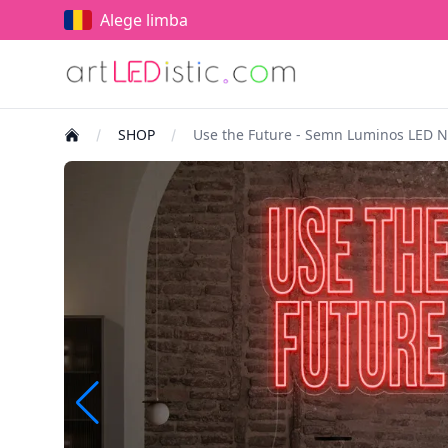
Alege limba
SHOP
Use the Future - Semn Luminos LED 