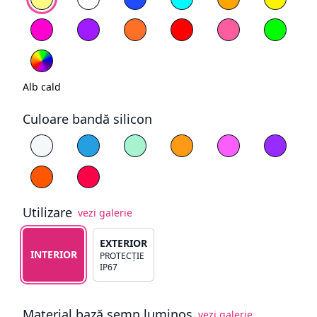
Magenta
Mov
Portocaliu
Roșu
Roz deschis
Verde
RGB
Alb cald
Culoare bandă silicon
Alege culoare silicon
Alb
Albastru
Cyan
Galben
Magenta
Mov
Portocaliu
Roșu
Utilizare
vezi galerie
Alege tipul de utilizare
EXTERIOR
INTERIOR
PROTECȚIE
IP67
Material bază semn luminos
vezi galerie