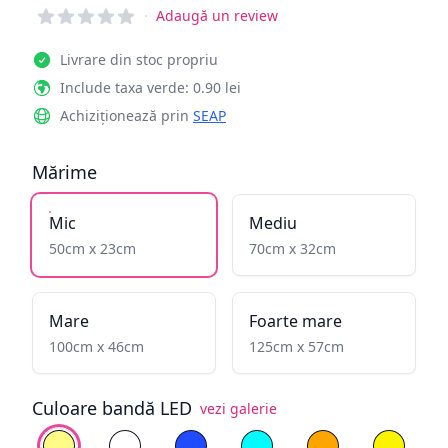
Reviews
·
Adaugă un review
Livrare din stoc propriu
Include taxa verde: 0.90 lei
Achiziționează prin
SEAP
Mărime
Mic
Mediu
50cm x 23cm
70cm x 32cm
Mare
Foarte mare
100cm x 46cm
125cm x 57cm
Culoare bandă LED
vezi galerie
Alege culoare
Alb cald
Alb rece
Albastru
Cyan
Galben înflăcăra
Galben