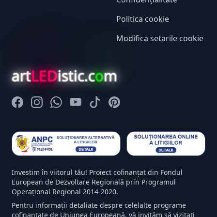
Politica cookie
Modifica setarile cookie
art
LED
istic.c
o
m
Facebook
Instagram
Whatsapp
Youtube
Tiktok
Pinterest
Investim în viitorul tău! Proiect cofinanțat din Fondul
European de Dezvoltare Regională prin Programul
Operațional Regional 2014-2020.
Pentru informații detaliate despre celelalte programe
cofinanțate de Uniunea Europeană, vă invităm să vizitați