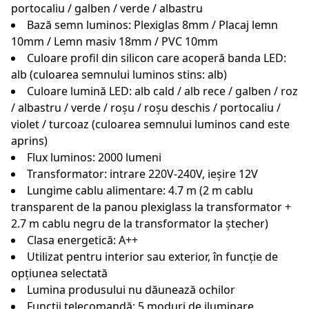
portocaliu / galben / verde / albastru
Bază semn luminos: Plexiglas 8mm / Placaj lemn
10mm / Lemn masiv 18mm / PVC 10mm
Culoare profil din silicon care acoperă banda LED:
alb (culoarea semnului luminos stins: alb)
Culoare lumină LED: alb cald / alb rece / galben / roz
/ albastru / verde / roșu / roșu deschis / portocaliu /
violet / turcoaz (culoarea semnului luminos cand este
aprins)
Flux luminos: 2000 lumeni
Transformator: intrare 220V-240V, ieșire 12V
Lungime cablu alimentare: 4.7 m (2 m cablu
transparent de la panou plexiglass la transformator +
2.7 m cablu negru de la transformator la ștecher)
Clasa energetică: A++
Utilizat pentru interior sau exterior, în funcție de
opțiunea selectată
Lumina produsului nu dăunează ochilor
Funcţii telecomandă: 5 moduri de iluminare,