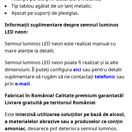
Tip tablou agătat de un lanț metalic;
Așezat pe suporți de plexiglas.
Informații suplimentare despre semnul luminos
LED neon:
Semnul luminos LED neon este realizat manual cu
mare atenție la detalii;
Semnul luminos LED neon poate fi realizat și la alte
dimensiuni. Îl puteți configura
aici
sau pentru detalii
suplimentare vă rugăm să ne contactați
telefonic
sau
prin
e-mail
.
Fabricat în România! Calitate premium garantată!
Livrare gratuită pe teritoriul României
Este
interzisă utilizarea soluțiilor pe bază de alcool,
a materialelor abrazive sau a produselor ce conțin
amoniac
, deoarece pot deteriora semnul luminos.