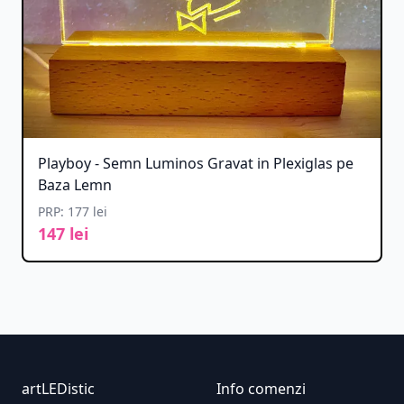
Playboy - Semn Luminos Gravat in Plexiglas pe
Baza Lemn
PRP: 177 lei
147 lei
Footer
artLEDistic
Info comenzi