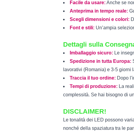
Facile da usare:
Anche se non 
Anteprima in tempo reale:
Gu
Scegli dimensioni e colori:
Da
Font e stili:
Un’ampia selezione
Dettagli sulla Consegn
Imballaggio sicuro:
Le insegne
Spedizione in tutta Europa:
S
lavorativi (Romania) e 3-5 giorni l
Traccia il tuo ordine:
Dopo l'i
Tempi di produzione:
La real
complessità. Se hai bisogno di un’
DISCLAIMER!
Le tonalità dei LED possono varia
nonché della spaziatura tra le paro