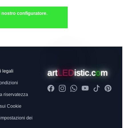
l nostro configuratore.
art
LED
istic.c
o
m
 legali
ondizioni
Facebook
Instagram
Whatsapp
Youtube
Tiktok
Pinterest
la riservatezza
 sui Cookie
 impostazioni dei