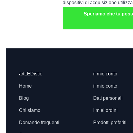
dispositivi di acquisizione utilizzat
Speriamo che tu possa 
artLEDistic
il mio conto
Footer
Home
il mio conto
Blog
Dati personali
Chi siamo
I miei ordini
Domande frequenti
Prodotti preferiti