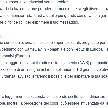
hai esperienza, riuscirai senza problemi.
arda la tua creazione prendere forma mentre scegli diverse opz
lle dimensioni standard a quelle più grandi, con un'ampia gam
 di font e stili per esprimere il tuo messaggio.
a
 sono confezionate in scatole super resistenti, progettate per u
pediamo con SameDay in Romania e con FedEx in Europa. Tem
avorativi (Europa).
mballaggio, riceverai il codice di tracciamento (AWB) per monito
izzazione di un’insegna richiede solitamente 1-3 giorni lavorati
urgenza, avvisaci e faremo il possibile per rispettare la tua sc
re leggermente a seconda dello sfondo scelto, della dimensione e
le. Inoltre, la percezione dei colori può essere influenzata dalle