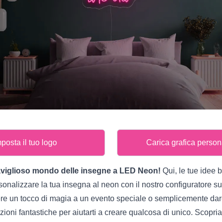
posta il tuo logo
Carica grafica person
aviglioso mondo delle insegne a LED Neon!
Qui, le tue idee b
onalizzare la tua insegna al neon con il nostro configuratore su
gere un tocco di magia a un evento speciale o semplicemente dare
zioni fantastiche per aiutarti a creare qualcosa di unico. Scopria