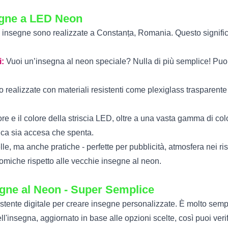
segne a LED Neon
e insegne sono realizzate a Constanța, Romania. Questo signifi
i:
Vuoi un’insegna al neon speciale? Nulla di più semplice! Puoi 
realizzate con materiali resistenti come plexiglass trasparente
re e il colore della striscia LED, oltre a una vasta gamma di col
ica sia accesa che spenta.
e, ma anche pratiche - perfette per pubblicità, atmosfera nei ri
nomiche rispetto alle vecchie insegne al neon.
segne al Neon - Super Semplice
ssistente digitale per creare insegne personalizzate. È molto semp
ll'insegna, aggiornato in base alle opzioni scelte, così puoi verif