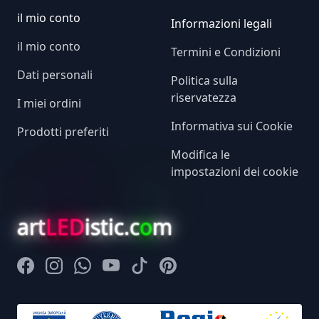
il mio conto
Informazioni legali
il mio conto
Termini e Condizioni
Dati personali
Politica sulla
riservatezza
I miei ordini
Informativa sui Cookie
Prodotti preferiti
Modifica le
impostazioni dei cookie
art
LED
istic.c
o
m
Facebook
Instagram
Whatsapp
Youtube
Tiktok
Pinterest