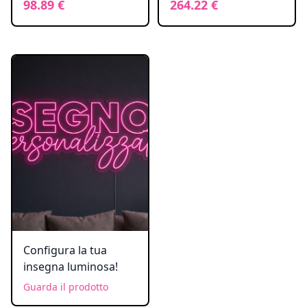
98.89 €
264.22 €
Configura la tua
insegna luminosa!
Guarda il prodotto