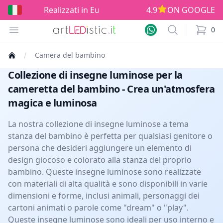
izzati in Europe!
4.9
ON GOOGLE
Open menu
Search
0
items i
Camera del bambino
Collezione di insegne luminose per la
cameretta del bambino - Crea un'atmosfera
magica e luminosa
La nostra collezione di insegne luminose a tema
stanza del bambino è perfetta per qualsiasi genitore o
persona che desideri aggiungere un elemento di
design giocoso e colorato alla stanza del proprio
bambino. Queste insegne luminose sono realizzate
con materiali di alta qualità e sono disponibili in varie
dimensioni e forme, inclusi animali, personaggi dei
cartoni animati o parole come "dream" o "play".
Queste insegne luminose sono ideali per uso interno e