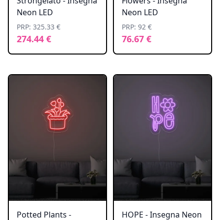
Strongelato - Insegna
Flowers - Insegna
Neon LED
Neon LED
PRP: 325.33 €
PRP: 92 €
274.44 €
76.67 €
Potted Plants -
HOPE - Insegna Neon