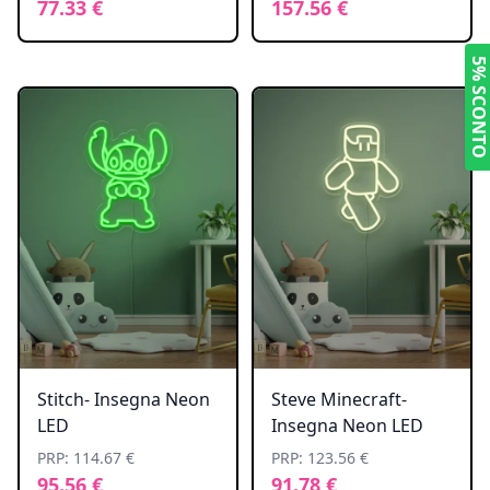
77.33 €
157.56 €
5% SCONT
Stitch- Insegna Neon
Steve Minecraft-
LED
Insegna Neon LED
PRP: 114.67 €
PRP: 123.56 €
95.56 €
91.78 €