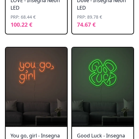
LOVE - Insegna Neon
Dove - Insegna Neon
LED
LED
PRP: 68.44 €
PRP: 89.78 €
100.22 €
74.67 €
You go, girl - Insegna
Good Luck - Insegna