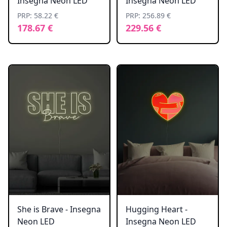
Insegna Neon LED
Insegna Neon LED
PRP: 58.22 €
PRP: 256.89 €
178.67 €
229.56 €
She is Brave - Insegna
Hugging Heart -
Neon LED
Insegna Neon LED