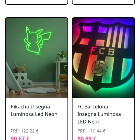
Pikachu-Insegna
FC Barcelona -
Luminosa Led Neon
Insegna Luminosa
LED Neon
PRP: 122.22 €
PRP: 110.44 €
90.67 €
80.89 €