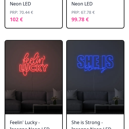
Neon LED
Neon LED
PRP: 70.44 €
PRP: 67.78 €
102 €
99.78 €
Feelin' Lucky -
She is Strong -