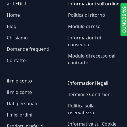
Footer
artLEDistic
Informazioni sull'ordine
5% SCONT
Home
Politica di ritorno
Blog
Modulo di reso
Chi siamo
Informazioni di
consegna
Domande frequenti
Modulo di recesso dal
Contatto
contratto
il mio conto
Informazioni legali
il mio conto
Termini e Condizioni
Dati personali
Politica sulla
riservatezza
I miei ordini
Informativa sui Cookie
Prodotti preferiti