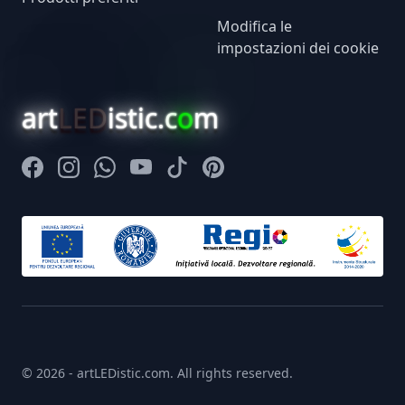
Modifica le
impostazioni dei cookie
art
LED
istic.c
o
m
Facebook
Instagram
Whatsapp
Youtube
Tiktok
Pinterest
© 2026 - artLEDistic.com. All rights reserved.