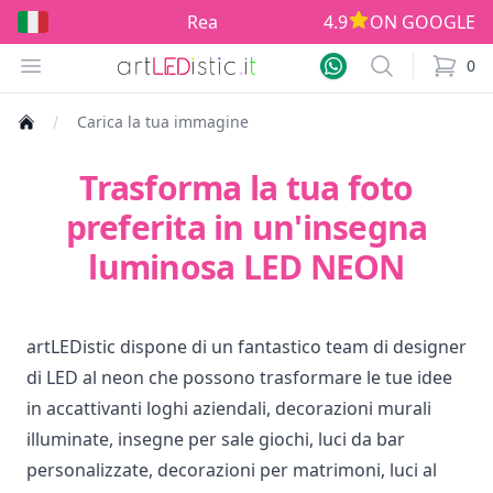
Realizzati in Europe!
4.9
ON GOOGLE
Open menu
Search
0
items i
Carica la tua immagine
Trasforma la tua foto
preferita in un'insegna
luminosa LED NEON
artLEDistic dispone di un fantastico team di designer
di LED al neon che possono trasformare le tue idee
in accattivanti loghi aziendali, decorazioni murali
illuminate, insegne per sale giochi, luci da bar
personalizzate, decorazioni per matrimoni, luci al