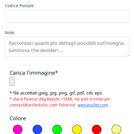
Codice Postale
Note
Carica l'immagine*
* file accettati jpeg, jpg, png, gif, pdf, cdr, eps
* dacă fișierul depășește 15MB, ne poti trimite pe
contact@artledistic.com folosind
wetransfer.com
Colore
Scegli il colore
Magenta
Blu
Verde
Giallo
Rosso
Bianco 