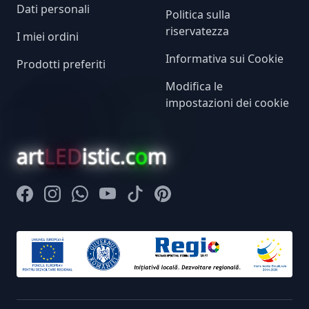
Dati personali
Politica sulla
riservatezza
I miei ordini
Informativa sui Cookie
Prodotti preferiti
Modifica le
impostazioni dei cookie
art
LED
istic.c
o
m
Facebook
Instagram
Whatsapp
Youtube
Tiktok
Pinterest