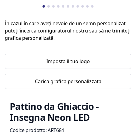
În cazul în care aveți nevoie de un semn personalizat
puteți încerca configuratorul nostru sau să ne trimiteți
grafica personalizată.
Imposta il tuo logo
Carica grafica personalizzata
Pattino da Ghiaccio -
Insegna Neon LED
Informazioni sul prodotto
Codice prodotto:
ART684