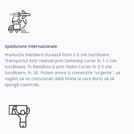
Spedizione internazionale
Producția standard durează între 2-5 zile lucrătoare.
Transportul este realizat prin Sameday curier în 1-2 zile
lucrătoare, în România și prin Fedex Curier în 2-5 zile
lucrătoare, în UE. Putem onora și comenzile "urgente", va
rugăm să ne comunicați dată limita la care doriți să vă
ajungă coamnda.