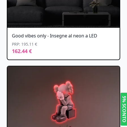
Good vibes only - Insegne al neon a LED
PRP: 195.11 €
162.44 €
5% SCONT