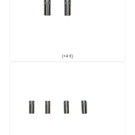
(+4 €)