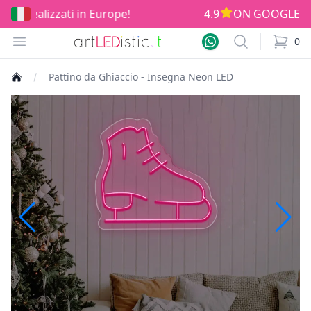
ti in Europe!
4.9
ON GOOGLE
Open menu
Search
0
items i
Pattino da Ghiaccio - Insegna Neon LED