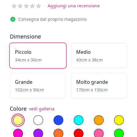
Reviews
·
Aggiungi una recensione
Consegna dal proprio magazzino
Dimensione
Piccolo
Medio
34cm x 30cm
43cm x 38cm
Grande
Molto grande
102cm x 90cm
170cm x 150cm
Colore
vedi galleria
Scegli il colore
Bianco caldo
Bianco freddo
Blu
Ciano
Giallo infuocato
Giallo
Magenta
Viola
Arancione
Rosso
Rossa chiara
Verde