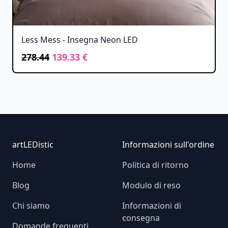
Less Mess - Insegna Neon LED
278.44
139.33 €
Footer
artLEDistic
Informazioni sull'ordine
Home
Politica di ritorno
Blog
Modulo di reso
Chi siamo
Informazioni di
consegna
Domande frequenti