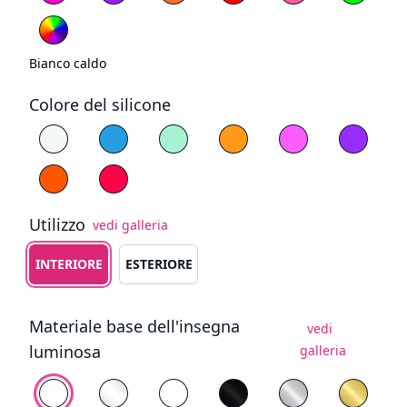
RGB
Bianco caldo
Colore del silicone
Scegli il colore del silicone
Bianco
Blu
Ciano
Giallo
Viola
Arancione
Rosso
Utilizzo
vedi galleria
Scegli il tipo di utilizzo
INTERIORE
ESTERIORE
Materiale base dell'insegna
vedi
luminosa
galleria
Scegli lo sfondo
PVC bianco
Plexiglass (vetro-plastica) trasparente
Plexiglass Bianco
Plexiglass Nero
Plexiglass Specc
Plexigl