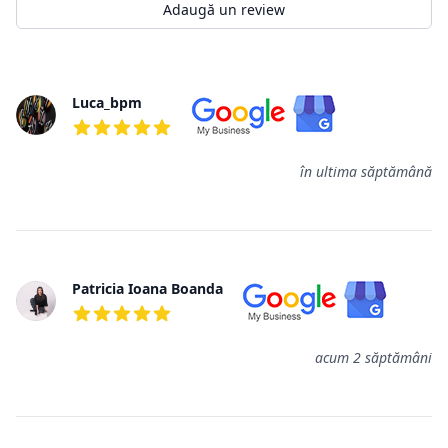
Adaugă un review
Review-uri
Luca_bpm
5 din 5 stele
în ultima săptămână
Patricia Ioana Boanda
5 din 5 stele
acum 2 săptămâni