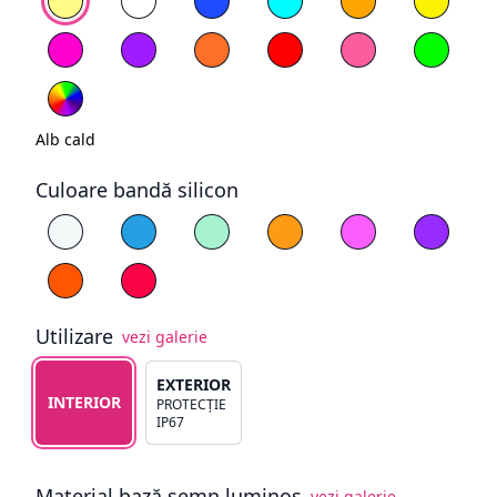
Magenta
Mov
Portocaliu
Roșu
Roz deschis
Verde
RGB
Alb cald
Culoare bandă silicon
Alege culoare silicon
Alb
Albastru
Cyan
Galben
Magenta
Mov
Portocaliu
Roșu
Utilizare
vezi galerie
Alege tipul de utilizare
EXTERIOR
INTERIOR
PROTECȚIE
IP67
Material bază semn luminos
vezi galerie