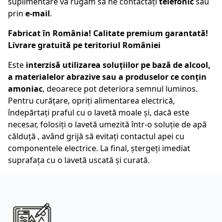
suplimentare vă rugăm să ne contactați
telefonic
sau
prin
e-mail
.
Fabricat în România! Calitate premium garantată!
Livrare gratuită pe teritoriul României
Este
interzisă utilizarea soluțiilor pe bază de alcool,
a materialelor abrazive sau a produselor ce conțin
amoniac
, deoarece pot deteriora semnul luminos.
Pentru curățare, opriți alimentarea electrică,
îndepărtați praful cu o lavetă moale și, dacă este
necesar, folosiți o lavetă umezită într-o soluție de apă
călduță , având grijă să evitați contactul apei cu
componentele electrice. La final, ștergeți imediat
suprafața cu o lavetă uscată și curată.