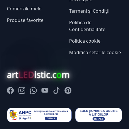
Comenzile mele
Termeni și Condiții
Produse favorite
Politica de
Confidențialitate
Politica cookie
Modifica setarile cookie
art
LED
istic.c
o
m
Facebook
Instagram
Whatsapp
Youtube
Tiktok
Pinterest