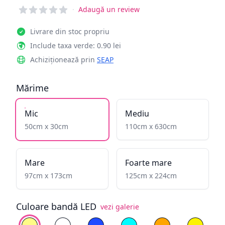
Reviews
·
Adaugă un review
Livrare din stoc propriu
Include taxa verde: 0.90 lei
Achiziționează prin
SEAP
Mărime
Mic
Mediu
50cm x 30cm
110cm x 630cm
Mare
Foarte mare
97cm x 173cm
125cm x 224cm
Culoare bandă LED
vezi galerie
Alege culoare
Alb cald
Alb rece
Albastru
Cyan
Galben înflăcăra
Galben