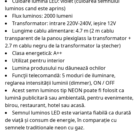
Culoare lumină LED: violet (culoarea semnului
luminos cand este aprins)
Flux luminos: 2000 lumeni
Transformator: intrare 220V-240V, ieșire 12V
Lungime cablu alimentare: 4.7 m (2 m cablu
transparent de la panou plexiglass la transformator +
2.7 m cablu negru de la transformator la ștecher)
Clasa energetică: A++
Utilizat pentru interior
Lumina produsului nu dăunează ochilor
Funcţii telecomandă: 5 moduri de iluminare,
reglarea intensității luminii (dimmer), ON / OFF
Acest semn luminos tip NEON poate fi folosit ca
lumină publicitară sau ambientală, pentru evenimente,
birou, restaurant, hotel sau acasă.
Semnul luminos LED este varianta fiabilă ca durată
de viață și consum de energie, în comparație cu
semnele traditionale neon cu gaz.