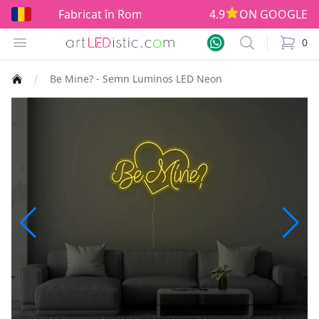
Fabricat în România!
4.9
ON GOOGLE
Open menu
Search
0
items i
Be Mine? - Semn Luminos LED Neon