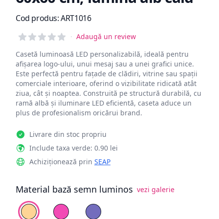
Informații de produs
Cod produs:
ART1016
Reviews
·
Adaugă un review
Casetă luminoasă LED personalizabilă, ideală pentru
afișarea logo-ului, unui mesaj sau a unei grafici unice.
Este perfectă pentru fațade de clădiri, vitrine sau spații
comerciale interioare, oferind o vizibilitate ridicată atât
ziua, cât și noaptea. Construită pe structură durabilă, cu
ramă albă și iluminare LED eficientă, caseta aduce un
plus de profesionalism oricărui brand.
Livrare din stoc propriu
Include taxa verde: 0.90 lei
Achiziționează prin
SEAP
Material bază semn luminos
vezi galerie
Alege fundal
PVC Galben pal
PVC Roz
PVC Mov