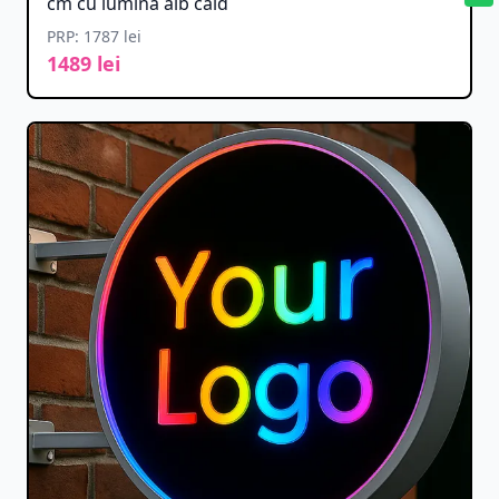
cm cu lumină alb cald
PRP: 1787 lei
1489 lei