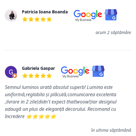
Review-uri
Patricia Ioana Boanda
5 din 5 stele
acum 2 săptămâni
Gabriela Gaspar
5 din 5 stele
Semnul luminos arată absolut superb! Lumina este
uniformă,reglabila și plăcută,comunicarea excelenta
,livrare in 2 zile(didn't expect that!woow!)iar designul
adaugă un plus de eleganță decorului. Recomand cu
încredere ⭐️⭐️⭐️⭐️⭐️
în ultima săptămână