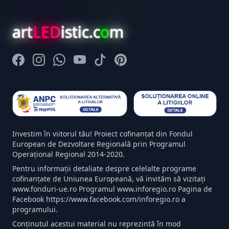
art
LED
istic.c
o
m
Facebook
Instagram
Whatsapp
Youtube
Tiktok
Pinterest
Investim în viitorul tău! Proiect cofinanțat din Fondul
European de Dezvoltare Regională prin Programul
Operațional Regional 2014-2020.
Pentru informații detaliate despre celelalte programe
cofinanțate de Uniunea Europeană, vă invităm să vizitați
www.fonduri-ue.ro Programul www.inforegio.ro Pagina de
Facebook https://www.facebook.com/inforegio.ro a
programului.
Conținutul acestui material nu reprezintă în mod