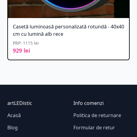
Casetă luminoasă personalizată rotundă - 40x40
cm cu lumină alb rece
PRP: 1115 lei
929 lei
Footer
artLEDistic
Info comenzi
Acasă
Politica de returnare
Blog
Formular de retur