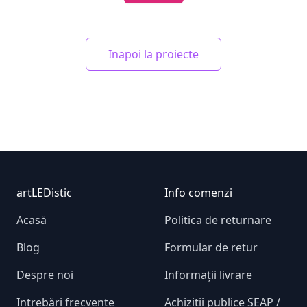
Inapoi la proiecte
Footer
artLEDistic
Info comenzi
Acasă
Politica de returnare
Blog
Formular de retur
Despre noi
Informații livrare
Intrebări frecvente
Achizitii publice SEAP /