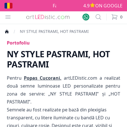
Fabricat în România!
4.9
ON GOOGLE
Open menu
Search
0
items i
NY STYLE PASTRAMI, HOT PASTRAMI
Portofoliu
NY STYLE PASTRAMI, HOT
PASTRAMI
Pentru
Popas Cucorani
,
artLEDistic.com a realizat
două semne luminoase LED personalizate pentru
zona de servire: „NY STYLE PASTRAMI” și „HOT
PASTRAMI”.
Semnele au fost realizate pe bază din plexiglas
transparent, cu litere iluminate cu bandă LED cu
cipuri, culoare roșie. Designul este curat, vizibil și