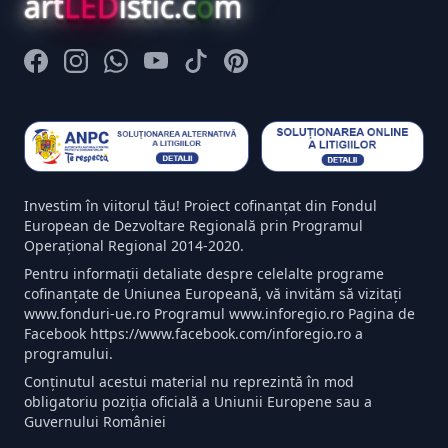
art
LED
istic.c
o
m
Facebook
Instagram
Whatsapp
Youtube
Tiktok
Pinterest
Investim în viitorul tău! Proiect cofinanțat din Fondul
European de Dezvoltare Regională prin Programul
Operațional Regional 2014-2020.
Pentru informații detaliate despre celelalte programe
cofinanțate de Uniunea Europeană, vă invităm să vizitați
www.fonduri-ue.ro Programul www.inforegio.ro Pagina de
Facebook https://www.facebook.com/inforegio.ro a
programului.
Conținutul acestui material nu reprezintă în mod
obligatoriu poziția oficială a Uniunii Europene sau a
Guvernului României