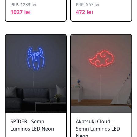
PRP: 1233 lei
PRP: 567 lei
1027 lei
472 lei
SPIDER - Semn
Akatsuki Cloud -
Luminos LED Neon
Semn Luminos LED
Neon