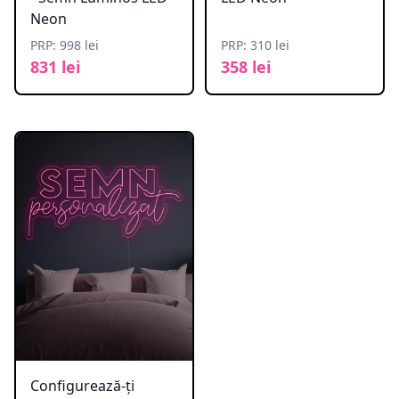
Neon
PRP: 998 lei
PRP: 310 lei
831 lei
358 lei
Configurează-ți