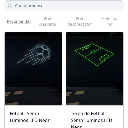
Produse
Preț
Preț
Cele mai
Recomandat
crescător
descrescător
noi
Fotbal - Semn
Teren de Fotbal -
Luminos LED Neon
Semn Luminos LED
Neon