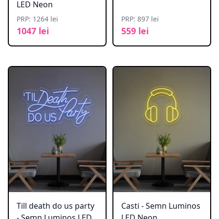
LED Neon
PRP: 1264 lei
PRP: 897 lei
1047 lei
559 lei
Till death do us party
Casti - Semn Luminos
- Semn Luminos LED
LED Neon