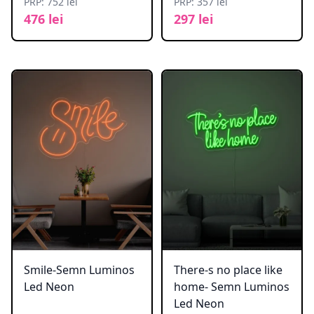
PRP: 752 lei
PRP: 357 lei
476 lei
297 lei
Smile-Semn Luminos
There-s no place like
Led Neon
home- Semn Luminos
Led Neon