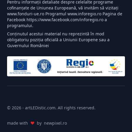
Sprijin pentru Streameri și Creatori de
Pentru informații detaliate despre celelalte programe
cofinanțate de Uniunea Europeană, vă invităm să vizitați
Conținut:
Un semn luminos personalizat cu
www.fonduri-ue.ro Programul www.inforegio.ro Pagina de
numele tău de streamer sau cu un design
Facebook https://www.facebook.com/inforegio.ro a
distinctiv te va ajuta să-ți construiești brandul și să
programului.
creezi un fundal vizual atractiv pentru live-urile
Conținutul acestui material nu reprezintă în mod
obligatoriu poziția oficială a Uniunii Europene sau a
tale pe Twitch, YouTube sau alte platforme.
Guvernului României
Ușor de Instalat și Utilizat:
Semnele noastre
luminoase LED sunt concepute pentru o instalare
simplă și o utilizare intuitivă, astfel încât să te poți
bucura rapid de noul tău decor gamer.
Inovație și Pasiune Românească:
Fiecare semn
luminos este produs în România cu atenție la
detalii și cu pasiune pentru tehnologia LED și
© 2026 - artLEDistic.com. All rights reserved.
designul creativ.
Intră în lumea artLEDistic și transformă-ți
made with
♥
by
newpixel.ro
spațiul de gaming într-un univers luminos și