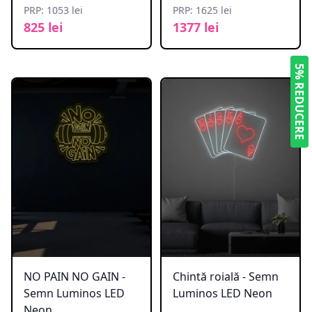
PRP: 1053 lei
PRP: 1625 lei
825 lei
1377 lei
5% REDUCERE
NO PAIN NO GAIN -
Chintă roială - Semn
Semn Luminos LED
Luminos LED Neon
Neon