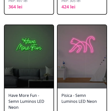
PRP: 497 lei
PRP: 305 lei
364 lei
424 lei
Have More Fun -
Pisica - Semn
Semn Luminos LED
Luminos LED Neon
Neon