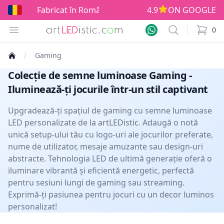
at în România!
4.9
ON GOOGLE
Open menu
Search
0
items i
Gaming
Colecție de semne luminoase Gaming -
Iluminează-ți jocurile într-un stil captivant
Upgradează-ți spațiul de gaming cu semne luminoase
LED personalizate de la artLEDistic. Adaugă o notă
unică setup-ului tău cu logo-uri ale jocurilor preferate,
nume de utilizator, mesaje amuzante sau design-uri
abstracte. Tehnologia LED de ultimă generație oferă o
iluminare vibrantă și eficientă energetic, perfectă
pentru sesiuni lungi de gaming sau streaming.
Exprimă-ți pasiunea pentru jocuri cu un decor luminos
personalizat!