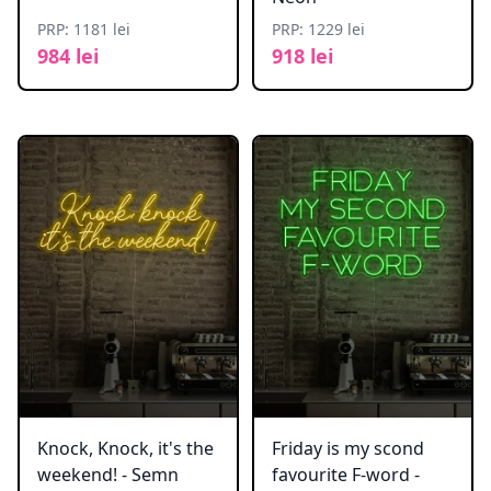
PRP: 1181 lei
PRP: 1229 lei
984 lei
918 lei
Knock, Knock, it's the
Friday is my scond
weekend! - Semn
favourite F-word -