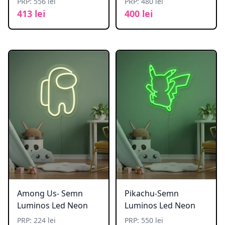
PRP: 556 lei
PRP: 480 lei
413 lei
400 lei
Among Us- Semn
Pikachu-Semn
Luminos Led Neon
Luminos Led Neon
PRP: 224 lei
PRP: 550 lei