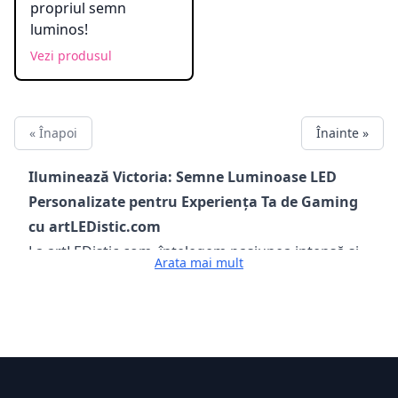
propriul semn
luminos!
Vezi produsul
« Înapoi
Înainte »
Iluminează Victoria: Semne Luminoase LED
Personalizate pentru Experiența Ta de Gaming
cu artLEDistic.com
La artLEDistic.com, înțelegem pasiunea intensă și
Arata mai mult
personalitatea vibrantă a comunității de gaming.
De aceea, am creat o colecție captivantă de semne
luminoase LED personalizate, concepute special
pentru a transforma orice spațiu de gaming într-
un sanctuar al distracției și competiției.