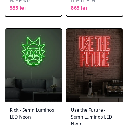
PRP: 696 lei
PRP: 1115 lei
555 lei
865 lei
Rick - Semn Luminos
Use the Future -
LED Neon
Semn Luminos LED
Neon