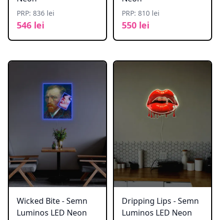
PRP: 836 lei
PRP: 810 lei
546 lei
550 lei
Wicked Bite - Semn
Dripping Lips - Semn
Luminos LED Neon
Luminos LED Neon