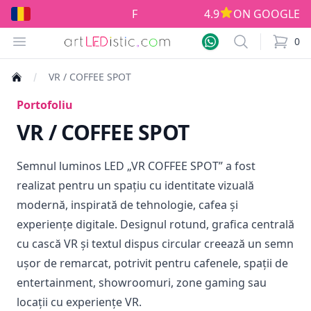
Fabricat în România!
4.9
ON GOOGLE
Open menu
Search
0
items i
VR / COFFEE SPOT
Portofoliu
VR / COFFEE SPOT
Semnul luminos LED „VR COFFEE SPOT” a fost
realizat pentru un spațiu cu identitate vizuală
modernă, inspirată de tehnologie, cafea și
experiențe digitale. Designul rotund, grafica centrală
cu cască VR și textul dispus circular creează un semn
ușor de remarcat, potrivit pentru cafenele, spații de
entertainment, showroomuri, zone gaming sau
locații cu experiențe VR.