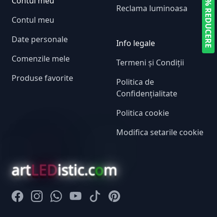
5% REDUCERE
Contul meu
Reclama luminoasa
Contul meu
Date personale
Info legale
Comenzile mele
Termeni și Condiții
Produse favorite
Politica de
Confidențialitate
Politica cookie
Modifica setarile cookie
art
LED
istic.c
o
m
Facebook
Instagram
Whatsapp
Youtube
Tiktok
Pinterest