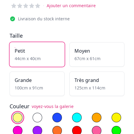
Reviews
·
Ajouter un commentaire
Livraison du stock interne
Taille
Petit
Moyen
44cm x 40cm
67cm x 61cm
Grande
Très grand
100cm x 91cm
125cm x 114cm
Couleur
voyez-vous la galerie
Choisissez la couleur
Blanc Chaud
Blanc Froid
Bleu
Cyan
Jaune flamboyan
Yellow
Magenta
Violet
Orange
Rouge
Rose clair
Vert