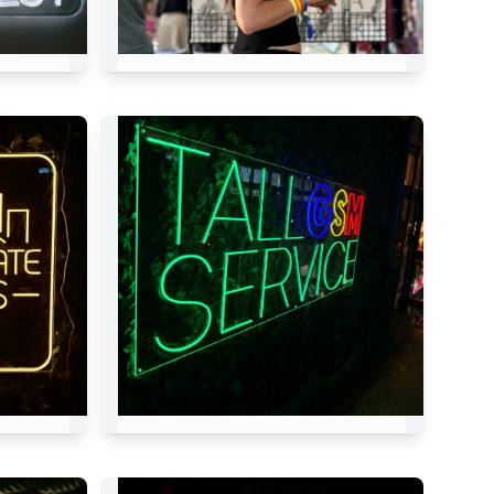
est
Flash Tattoos Bar
LKS
TALL GSM SERVICE