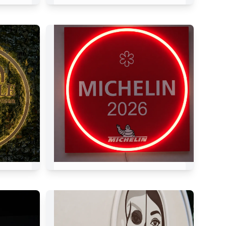
LY
Damian Draghici
Podcast
MICHELIN