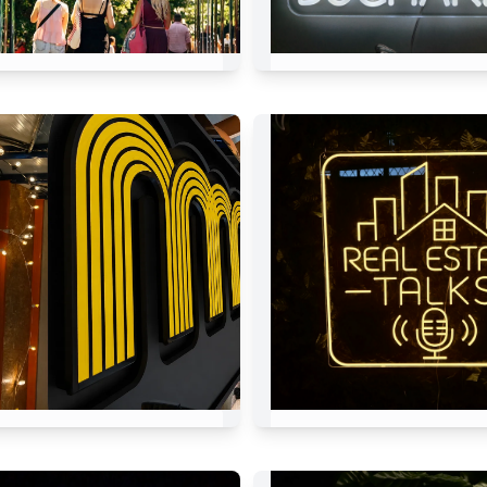
Rue Armeneasca
DENTART Bucar
mmps
REAL ESTATE TA