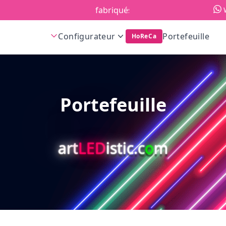
fabriqués en Europe!
Configurateur
Portefeuille
HoReCa
Portefeuille
art
LED
istic.c
o
m