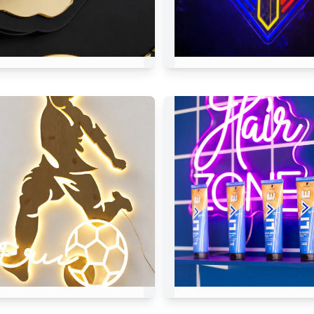
Florin Gold Gym
Tir&But • TB
Dorohoi
Eric
Hair ZONE