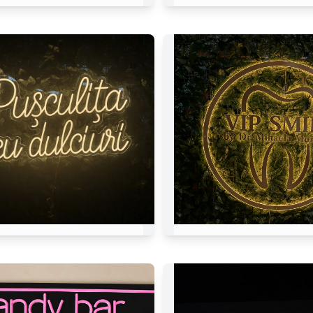
Părinți Cuminți
Bogdan IBMFMI
relire de Douceurs
VIP SMILE