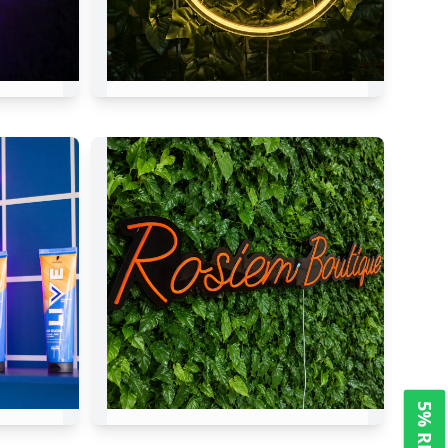
Pensiunea Morosanu •
M
Rosiem Boutique •