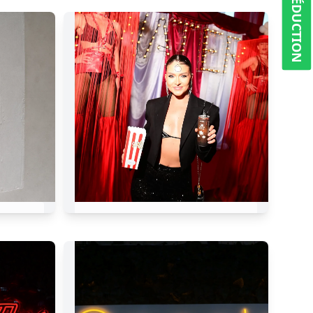
5% RÉDUCTION
AVERA brasserie
17
HIWATER