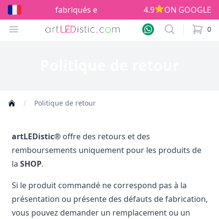
fabriqués en Europe!
4.9
ON GOOGLE
Open menu
Search
0
items i
Politique de retour
Politique de retour
artLEDistic®
offre des retours et des
remboursements uniquement pour les produits de
la
SHOP
.
Si le produit commandé ne correspond pas à la
présentation ou présente des défauts de fabrication,
vous pouvez demander un remplacement ou un