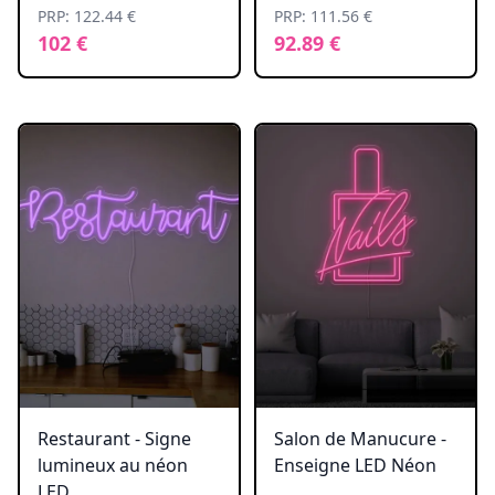
PRP: 122.44 €
PRP: 111.56 €
102 €
92.89 €
Restaurant - Signe
Salon de Manucure -
lumineux au néon
Enseigne LED Néon
LED