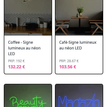
Coffee - Signe
Café-Signe lumineux
lumineux au néon
au néon LED
LED
PRP: 192 €
PRP: 28.67 €
132.22 €
103.56 €