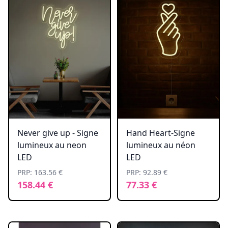
Never give up - Signe
Hand Heart-Signe
lumineux au neon
lumineux au néon
LED
LED
PRP: 163.56 €
PRP: 92.89 €
158.44 €
77.33 €