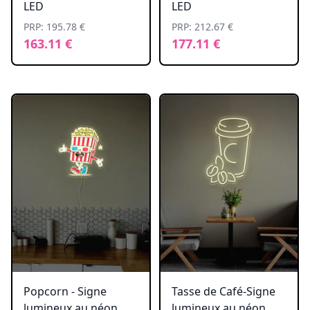
LED
LED
PRP: 195.78 €
PRP: 212.67 €
163.11 €
177.11 €
Popcorn - Signe
Tasse de Café-Signe
lumineux au néon
lumineux au néon