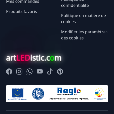
Mes commandes
confidentialité
Produits favoris
Politique en matière de
cookies
Modifier les paramètres
des cookies
art
LED
istic.c
o
m
Facebook
Instagram
Whatsapp
Youtube
Tiktok
Pinterest