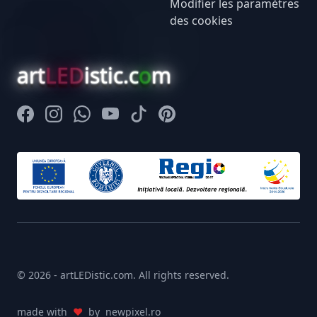
Modifier les paramètres
des cookies
art
LED
istic.c
o
m
Facebook
Instagram
Whatsapp
Youtube
Tiktok
Pinterest
© 2026 - artLEDistic.com. All rights reserved.
made with
♥
by
newpixel.ro