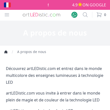
fabriqués en Europe!
4.9
ON GOOGLE
Open menu
Search
0
items i
A propos de nous
A propos de nous
Découvrez
artLEDistic.com
et entrez dans le monde
multicolore des enseignes lumineuses à technologie
LED
artLEDistic.com
vous invite à entrer dans le monde
plein de magie et de couleur de la technologie LED