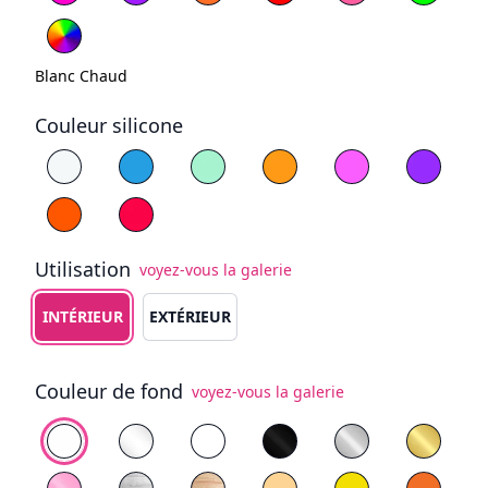
Blanc Chaud
Couleur silicone
Choisissez la couleur du silicone
Blanc
Bleu
Jaune
Violet
Orange
Rouge
Utilisation
voyez-vous la galerie
Choisissez le type d'utilisation
INTÉRIEUR
EXTÉRIEUR
Couleur de fond
voyez-vous la galerie
Choisissez le fond
PVC blanc
Plexiglas Transparent
Plexiglas Blanc
Plexiglas Noir
Plexiglas Miroir
Plexigl
Plexiglas Miroir Rose
Contreplaqué peint en blanc
Bois naturel
PVC jaune
Orange