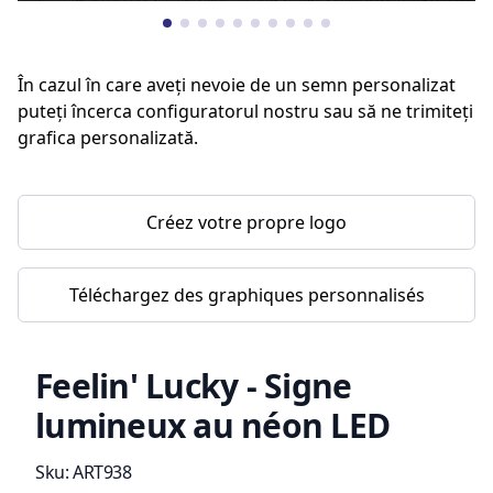
În cazul în care aveți nevoie de un semn personalizat
puteți încerca configuratorul nostru sau să ne trimiteți
grafica personalizată.
Créez votre propre logo
Téléchargez des graphiques personnalisés
Feelin' Lucky - Signe
lumineux au néon LED
Information du produit
Sku:
ART938