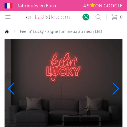
abriqués en Europe!
4.9
ON GOOGLE
Open menu
Search
0
items i
Feelin' Lucky - Signe lumineux au néon LED