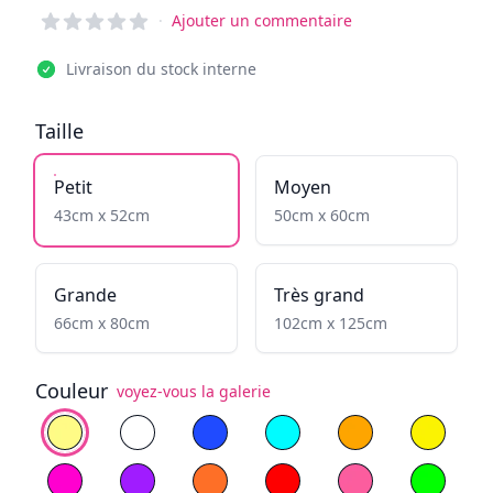
Reviews
·
Ajouter un commentaire
Livraison du stock interne
Taille
Petit
Moyen
43cm x 52cm
50cm x 60cm
Grande
Très grand
66cm x 80cm
102cm x 125cm
Couleur
voyez-vous la galerie
Choisissez la couleur
Blanc Chaud
Blanc Froid
Bleu
Cyan
Jaune flamboyan
Yellow
Magenta
Violet
Orange
Rouge
Rose clair
Vert