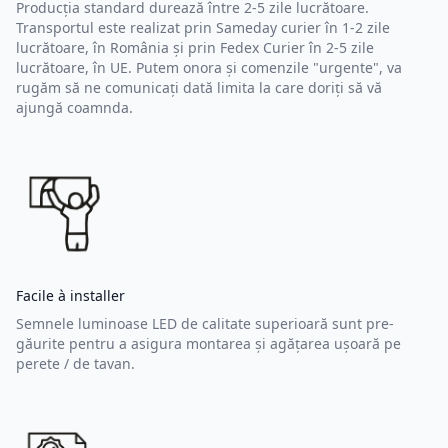
Producția standard durează între 2-5 zile lucrătoare.
Transportul este realizat prin Sameday curier în 1-2 zile
lucrătoare, în România și prin Fedex Curier în 2-5 zile
lucrătoare, în UE. Putem onora și comenzile "urgente", va
rugăm să ne comunicați dată limita la care doriți să vă
ajungă coamnda.
Facile à installer
Semnele luminoase LED de calitate superioară sunt pre-
găurite pentru a asigura montarea și agățarea ușoară pe
perete / de tavan.