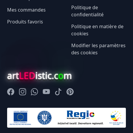
Politique de
Mes commandes
confidentialité
Produits favoris
Politique en matière de
cookies
Modifier les paramètres
des cookies
art
LED
istic.c
o
m
Facebook
Instagram
Whatsapp
Youtube
Tiktok
Pinterest