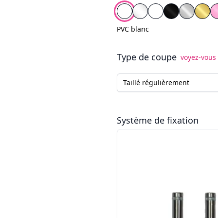
Choisissez le fond
PVC blanc
Plexiglas Transparen
Plexiglas Blanc
Plexiglas Noi
Plexigla
Plex
PVC blanc
Type de coupe
voyez-vous 
Type de coupe
Système de fixation