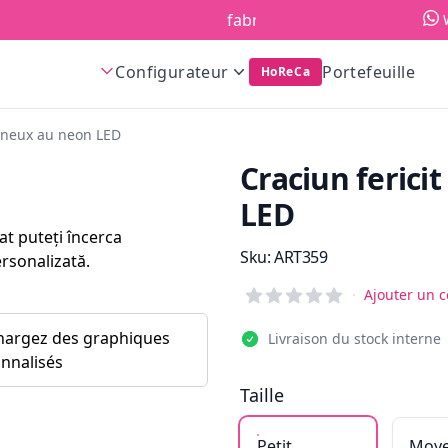
fabriqués en Europe!
Configurateur
Portefeuille
HoReCa
mineux au neon LED
Craciun ferici
LED
at puteți încerca
Information du produit
Sku:
ART359
ersonalizată.
Reviews
·
Ajouter un 
hargez des graphiques
Livraison du stock interne
nnalisés
Taille
Petit
Moy