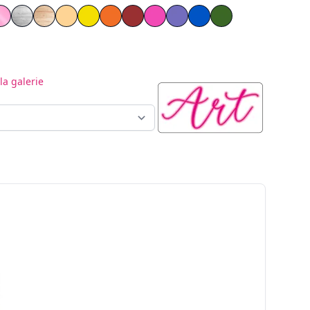
t
r
s Miroir Argent
iglas Miroir Doré
Plexiglas Miroir Rose
Contreplaqué peint en blanc
Bois naturel
PVC jaune
Orange PVC
PVC rouge
PVC Bleu
PVC vert
la galerie