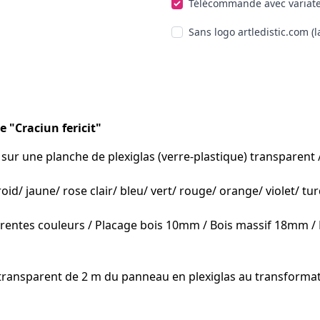
Télécommande avec variate
Sans logo artledistic.com (l
"Craciun fericit"
r une planche de plexiglas (verre-plastique) transparent / n
id/ jaune/ rose clair/ bleu/ vert/ rouge/ orange/ violet/ tu
férentes couleurs / Placage bois 10mm / Bois massif 18mm 
 transparent de 2 m du panneau en plexiglas au transformat