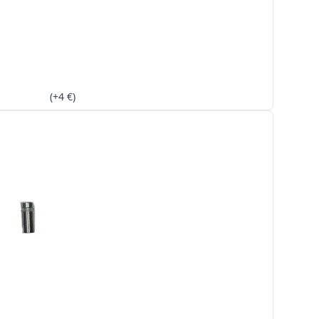
(+4 €)