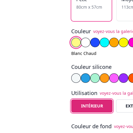
80cm x 57cm
113c
Couleur
voyez-vous la galeri
Choisissez la couleur
Blanc Chaud
Blanc Froid
Bleu
Cyan
Jaune f
Yell
Blanc Chaud
Couleur silicone
Choisissez la couleur du sil
Blanc
Bleu
Jaune
Viol
Utilisation
voyez-vous la ga
Choisissez le type d'utilisat
INTÉRIEUR
EXT
Couleur de fond
voyez-vou