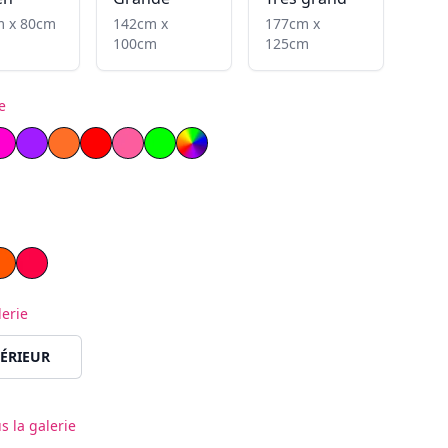
m x 80cm
142cm x
177cm x
100cm
125cm
e
lamboyant
ow
Magenta
Violet
Orange
Rouge
Rose clair
Vert
icone
et
Orange
Rouge
lerie
ion
ÉRIEUR
s la galerie