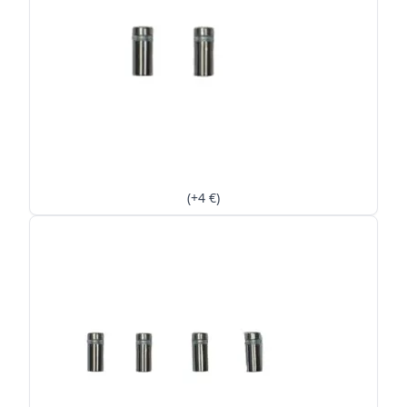
(+4 €)