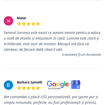
Commentaires
Matei
M
5 de 5 étoiles
Semnul luminos este exact ce aveam nevoie pentru a aduce
o notă de veselie și entuziasm în casă. Lumina este clară și
echilibrată, este ușor de montat. Mesajul mă face să
zâmbesc de fiecare dată când îl văd.
translated from Romanian
Barbara Spinelli
5 de 5 étoiles
Am comandat o placă LED personalizată, pot spune pur și
simplu minunate, perfecte, au fost profesioniști și precisi,