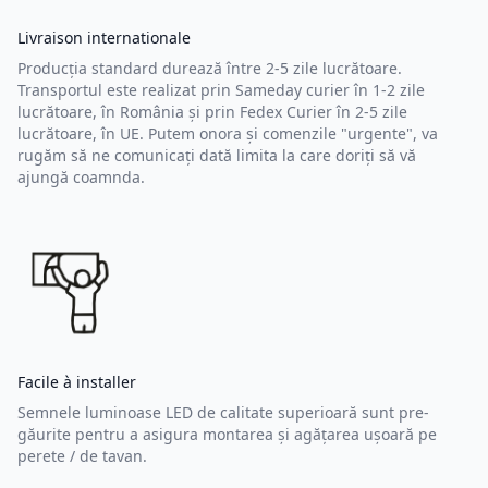
Livraison internationale
Producția standard durează între 2-5 zile lucrătoare.
Transportul este realizat prin Sameday curier în 1-2 zile
lucrătoare, în România și prin Fedex Curier în 2-5 zile
lucrătoare, în UE. Putem onora și comenzile "urgente", va
rugăm să ne comunicați dată limita la care doriți să vă
ajungă coamnda.
Facile à installer
Semnele luminoase LED de calitate superioară sunt pre-
găurite pentru a asigura montarea și agățarea ușoară pe
perete / de tavan.