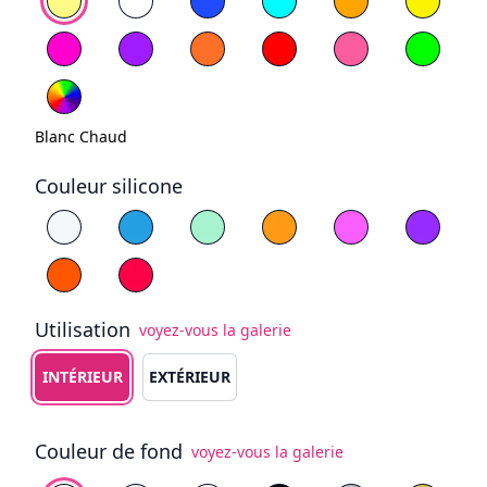
Magenta
Violet
Orange
Rouge
Rose clair
Vert
Blanc Chaud
Couleur silicone
Choisissez la couleur du silicone
Blanc
Bleu
Jaune
Violet
Orange
Rouge
Utilisation
voyez-vous la galerie
Choisissez le type d'utilisation
INTÉRIEUR
EXTÉRIEUR
Couleur de fond
voyez-vous la galerie