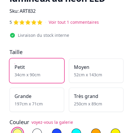
Information du produit
Sku:
ART832
de 5 étoiles
Reviews
5
·
Voir tout 1 commentaires
Livraison du stock interne
Taille
Petit
Moyen
34cm x 90cm
52cm x 143cm
Grande
Très grand
197cm x 71cm
250cm x 89cm
Couleur
voyez-vous la galerie
Choisissez la couleur
Blanc Chaud
Blanc Froid
Bleu
Cyan
Jaune flamboyan
Yellow