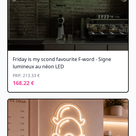
Friday is my scond favourite F-word - Signe
lumineux au néon LED
PRP: 213.33 €
168.22 €