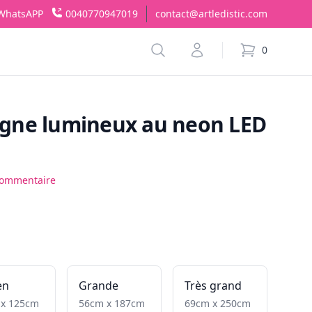
WhatsAPP
0040770947019
contact@artledistic.com
Search
Account
0
items in cart,
Signe lumineux au neon LED
commentaire
en
Grande
Très grand
 x 125cm
56cm x 187cm
69cm x 250cm