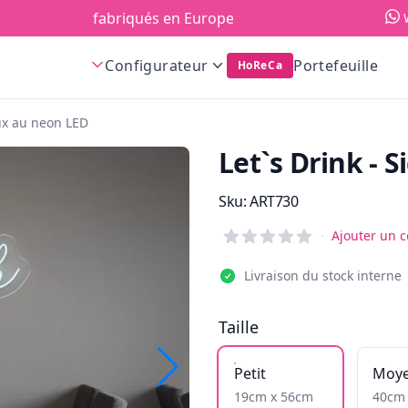
fabriqués en Europe!
Configurateur
Portefeuille
HoReCa
eux au neon LED
Let`s Drink - 
Information du produit
Sku:
ART730
Reviews
·
Ajouter un 
Livraison du stock interne
Taille
Petit
Moy
19cm x 56cm
40cm