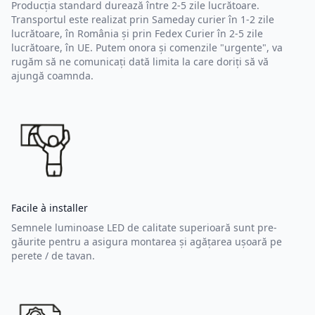
Producția standard durează între 2-5 zile lucrătoare.
Transportul este realizat prin Sameday curier în 1-2 zile
lucrătoare, în România și prin Fedex Curier în 2-5 zile
lucrătoare, în UE. Putem onora și comenzile "urgente", va
rugăm să ne comunicați dată limita la care doriți să vă
ajungă coamnda.
Facile à installer
Semnele luminoase LED de calitate superioară sunt pre-
găurite pentru a asigura montarea și agățarea ușoară pe
perete / de tavan.