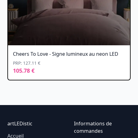
Cheers To Love - Signe lumineux au neon LED
PRP: 127.11 €
105.78 €
Footer
artLEDistic
Informations de
commandes
Accueil