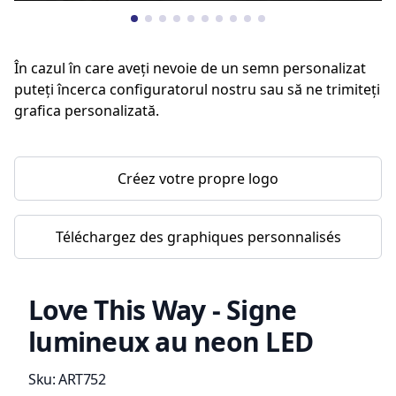
În cazul în care aveți nevoie de un semn personalizat
puteți încerca configuratorul nostru sau să ne trimiteți
grafica personalizată.
Créez votre propre logo
Téléchargez des graphiques personnalisés
Love This Way - Signe
lumineux au neon LED
Information du produit
Sku:
ART752