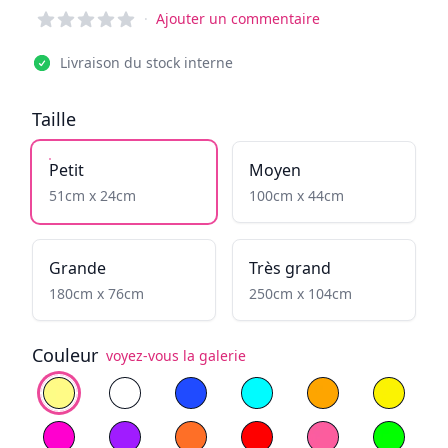
Reviews
·
Ajouter un commentaire
Livraison du stock interne
Taille
Petit
Moyen
51cm x 24cm
100cm x 44cm
Grande
Très grand
180cm x 76cm
250cm x 104cm
Couleur
voyez-vous la galerie
Choisissez la couleur
Blanc Chaud
Blanc Froid
Bleu
Cyan
Jaune flamboyan
Yellow
Magenta
Violet
Orange
Rouge
Rose clair
Vert