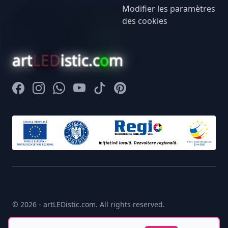
Modifier les paramètres
des cookies
art
LED
istic.c
o
m
Facebook
Instagram
Whatsapp
Youtube
Tiktok
Pinterest
© 2026 - artLEDistic.com. All rights reserved.