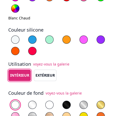
Blanc Chaud
Couleur silicone
Choisissez la couleur du silicone
Blanc
Bleu
Jaune
Violet
Orange
Rouge
Utilisation
voyez-vous la galerie
Choisissez le type d'utilisation
INTÉRIEUR
EXTÉRIEUR
Couleur de fond
voyez-vous la galerie
Choisissez le fond
PVC blanc
Plexiglas Transparent
Plexiglas Blanc
Plexiglas Noir
Plexiglas Miroir
Plexigl
Plexiglas Miroir Rose
Contreplaqué peint en blanc
Bois naturel
PVC jaune
Orange