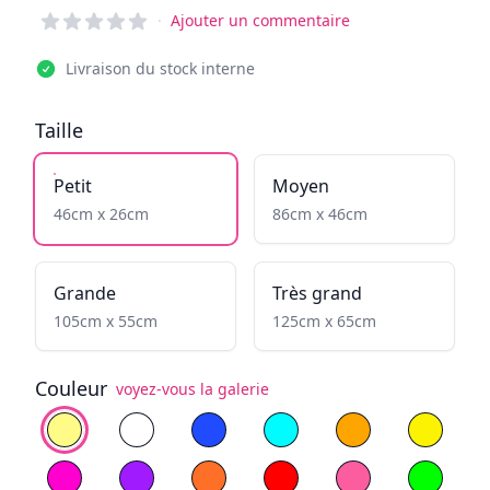
Reviews
·
Ajouter un commentaire
Livraison du stock interne
Taille
Petit
Moyen
46cm x 26cm
86cm x 46cm
Grande
Très grand
105cm x 55cm
125cm x 65cm
Couleur
voyez-vous la galerie
Choisissez la couleur
Blanc Chaud
Blanc Froid
Bleu
Cyan
Jaune flamboyan
Yellow
Magenta
Violet
Orange
Rouge
Rose clair
Vert