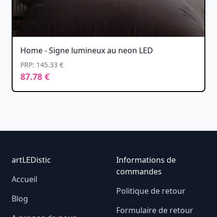
Home - Signe lumineux au neon LED
PRP: 145.33 €
87.78 €
Footer
artLEDistic
Informations de
commandes
Accueil
Politique de retour
Blog
Formulaire de retour