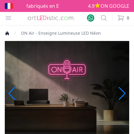
fabriqués en Europe!
4.9
ON GOOGLE
Open menu
Search
0
items i
ON Air - Enseigne Lumineuse LED Néon