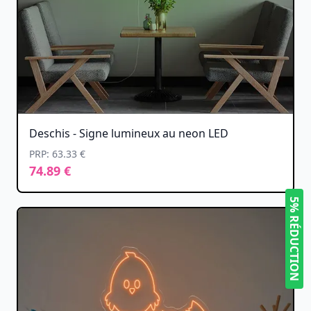
Deschis - Signe lumineux au neon LED
PRP: 63.33 €
74.89 €
5% RÉDUCTION