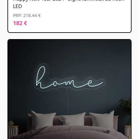
LED
PRP: 218.44 €
182 €