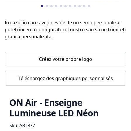
În cazul în care aveți nevoie de un semn personalizat
puteți încerca configuratorul nostru sau să ne trimiteți
grafica personalizată.
Créez votre propre logo
Téléchargez des graphiques personnalisés
ON Air - Enseigne
Lumineuse LED Néon
Information du produit
Sku:
ART877