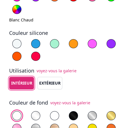
Blanc Chaud
Couleur silicone
Choisissez la couleur du silicone
Blanc
Bleu
Jaune
Violet
Orange
Rouge
Utilisation
voyez-vous la galerie
Choisissez le type d'utilisation
INTÉRIEUR
EXTÉRIEUR
Couleur de fond
voyez-vous la galerie
Choisissez le fond
PVC blanc
Plexiglas Transparent
Plexiglas Blanc
Plexiglas Noir
Plexiglas Miroir
Plexigl
Plexiglas Miroir Rose
Contreplaqué peint en blanc
Bois naturel
PVC jaune
Orange