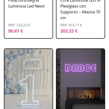
Pikachu-Insegna
Cifre Luminose LED in
Luminosa Led Neon
Plexiglass con
Supporto – Altezza 70
cm
PRP: 122.22 €
PRP: 413.11 €
90.67 €
303.33 €