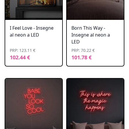
I Feel Love - Insegne
Born This Way -
al neon a LED
Insegne al neon a
LED
PRP: 123.11 €
PRP: 70.22 €
102.44 €
101.78 €