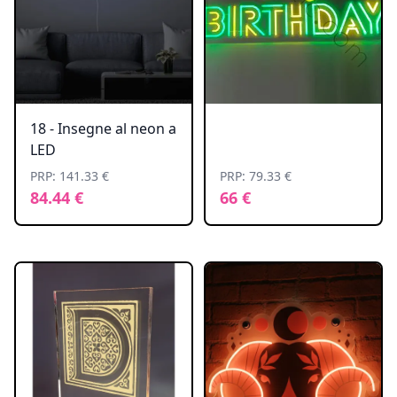
18 - Insegne al neon a
LED
PRP: 141.33 €
PRP: 79.33 €
84.44 €
66 €