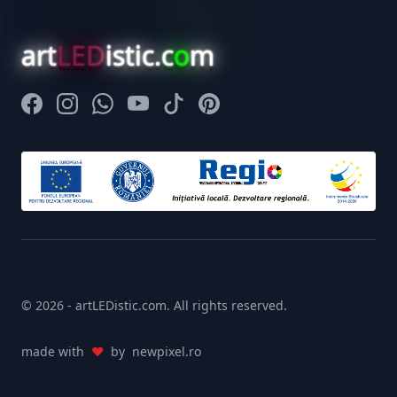
art
LED
istic.c
o
m
Facebook
Instagram
Whatsapp
Youtube
Tiktok
Pinterest
© 2026 - artLEDistic.com. All rights reserved.
made with
♥
by
newpixel.ro