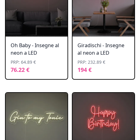
Oh Baby - Insegne al
Giradischi - Insegne
neon a LED
al neon a LED
PRP: 64.89 €
PRP: 232.89 €
76.22 €
194 €