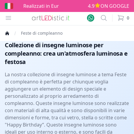
izzati in Europe!
4.9
ON GOOGLE
Open menu
Search
0
items i
Feste di compleanno
Collezione di insegne luminose per
compleanno: crea un'atmosfera luminosa e
festosa
La nostra collezione di insegne luminose a tema Feste
di compleanno è perfetta per chiunque voglia
aggiungere un elemento di design speciale e
personalizzato al proprio arredamento di
compleanno. Queste insegne luminose sono realizzate
con materiali di alta qualità e sono disponibili in varie
dimensioni e forme, tra cui vetro, stella o scritte come
"Happy Birthday”. Queste insegne luminose sono
ideali per uso interno o esterno, e sono facili da