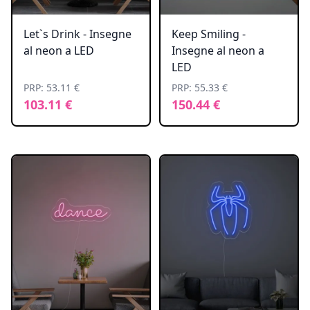
Let`s Drink - Insegne
Keep Smiling -
al neon a LED
Insegne al neon a
LED
PRP: 53.11 €
PRP: 55.33 €
103.11 €
150.44 €