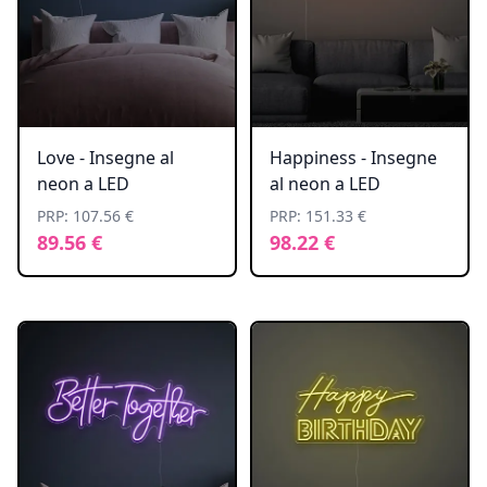
Love - Insegne al
Happiness - Insegne
neon a LED
al neon a LED
PRP: 107.56 €
PRP: 151.33 €
89.56 €
98.22 €