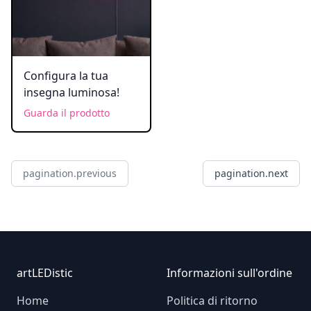
Configura la tua
insegna luminosa!
Guarda il prodotto
pagination.previous
pagination.next
Footer
artLEDistic
Informazioni sull'ordine
Home
Politica di ritorno