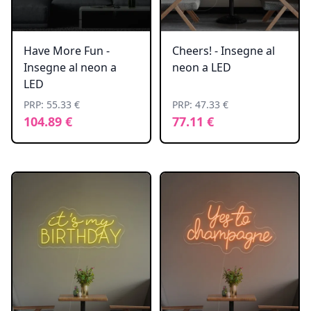
Have More Fun -
Cheers! - Insegne al
Insegne al neon a
neon a LED
LED
PRP: 55.33 €
PRP: 47.33 €
104.89 €
77.11 €