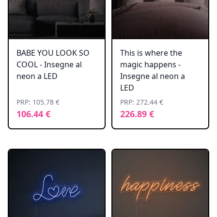
BABE YOU LOOK SO
This is where the
COOL - Insegne al
magic happens -
neon a LED
Insegne al neon a
LED
PRP: 105.78 €
PRP: 272.44 €
106.44 €
226.89 €