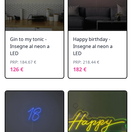
Gin to my tonic -
Happy birthday -
Insegne al neon a
Insegne al neon a
LED
LED
PRP: 184.67 €
PRP: 218.44 €
126 €
182 €